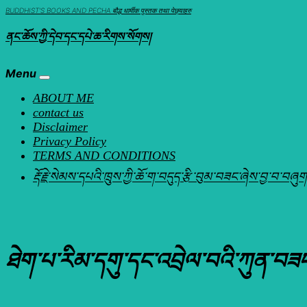
Skip
BUDDHIST'S BOOKS AND PECHA बौद्ध धार्मीक पुस्तक तथा पेछ्याहरु
to
ནང་ཆོས་ཀྱི་དེབ་དང་དཔེ་ཆ་རིགས་སོགས།
content
Menu
ABOUT ME
contact us
Disclaimer
Privacy Policy
TERMS AND CONDITIONS
རྡོ་རྗེ་སེམས་དཔའི་ཁྲུས་ཀྱི་ཆོ་ག་བདུད་རྩི་བུམ་བཟང་ཞ
ཐེག་པ་རིམ་དགུ་དང་འབྲེལ་བའི་ཀུ