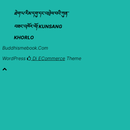
ཐེག་པ་རིམ་དགུ་དང་འབྲེལ་བའི་ཀུན་
བཟང་འཁོར་ལོ། KUNSANG
KHORLO
Buddhismebook.com
WordPress
Di ECommerce
Theme