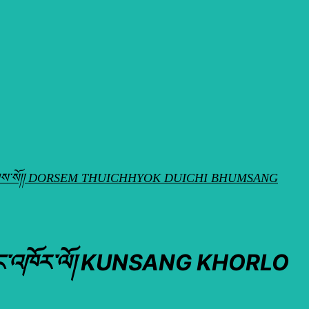
ེས་བྱ་བ་བཞུགས་སོ།། DORSEM THUICHHYOK DUICHI BHUMSANG
ན་བཟང་འཁོར་ལོ། KUNSANG KHORLO