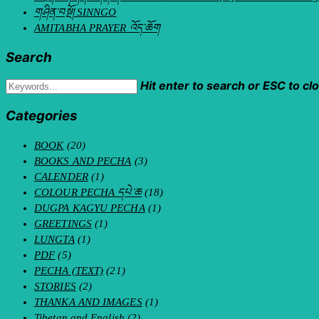
གཤིན་བསྔོ། SINNGO
AMITABHA PRAYER འོད་ཆོག
Search
Hit enter to search or ESC to cl
Categories
BOOK
(20)
BOOKS AND PECHA
(3)
CALENDER
(1)
COLOUR PECHA དཔེ་ཆ
(18)
DUGPA KAGYU PECHA
(1)
GREETINGS
(1)
LUNGTA
(1)
PDF
(5)
PECHA (TEXT)
(21)
STORIES
(2)
THANKA AND IMAGES
(1)
Tibetan and English
(2)