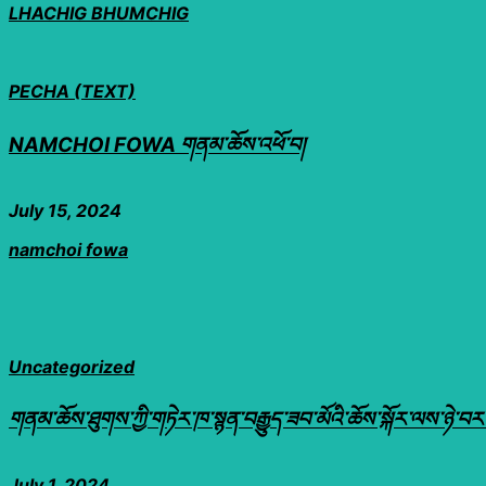
LHACHIG BHUMCHIG
PECHA (TEXT)
NAMCHOI FOWA གནམ་ཆོས་འཕོ་བ།
July 15, 2024
namchoi fowa
Uncategorized
གནམ་ཆོས་ཐུགས་ཀྱི་གཏེར་ཁ་སྙན་བརྒྱུད་ཟབ་མོའི་ཆོས་སྐོར་ལས་ཉ
July 1, 2024