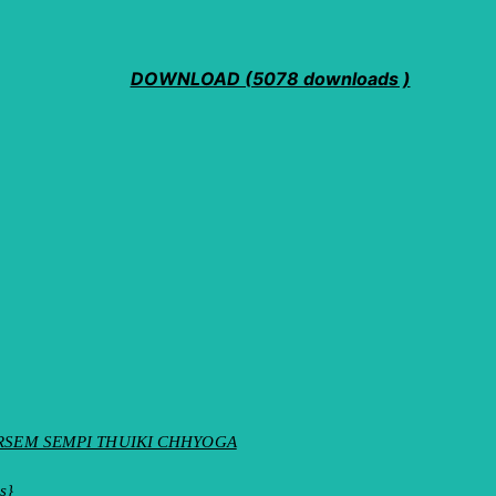
DOWNLOAD (5078 downloads )
ས་སོ།། DORSEM SEMPI THUIKI CHHYOGA
s}