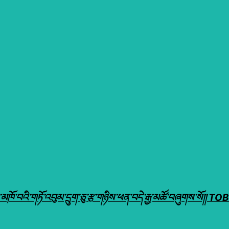
ེ་བར་མཁོ་བའི་གཏོ་འབུམ་དྲུག་ཅུ་རྩ་གཉིས་ཕན་བདེ་རྒྱ་མཚོ་བཞུག