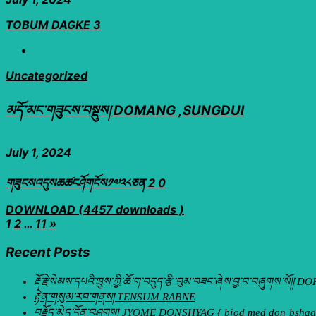
TOBUM DAGKE 3
Uncategorized
མདོ་མང་གཟུངས་བསྡུས། DOMANG ,SUNGDUI
July 1, 2024
གཟུངསའདུསཆཚངཤོགངོས༡༧༢༨ཅན 2 0
DOWNLOAD (4457 downloads )
Posts
1
2
…
11
»
pagination
Recent Posts
རྡོ་རྗེ་སེམས་དཔའི་ཁྲུས་ཀྱི་ཆོ་ག་བདུད་རྩི་བུམ་བཟང་ཞེས་བྱ་བ་བཞུག
རྟེན་གསུམ་རབ་གནས། TENSUM RABNE
བརྗོད་མེད་དོན་བཤགས། JYOME DONSHYAG { bjod med don bshag