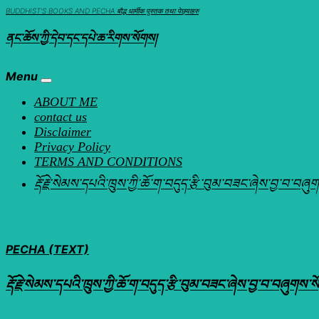
Skip
BUDDHIST'S BOOKS AND PECHA बौद्ध धार्मीक पुस्तक तथा पेछ्याहरु
to
ནང་ཆོས་ཀྱི་དེབ་དང་དཔེ་ཆ་རིགས་སོགས།
content
Menu
ABOUT ME
contact us
Disclaimer
Privacy Policy
TERMS AND CONDITIONS
རྡོ་རྗེ་སེམས་དཔའི་ཁྲུས་ཀྱི་ཆོ་ག་བདུད་རྩི་བུམ་བཟང་ཞ
PECHA (TEXT)
རྡོ་རྗེ་སེམས་དཔའི་ཁྲུས་ཀྱི་ཆོ་ག་བདུད་རྩི་བུམ་བཟང་ཞེས་བྱ