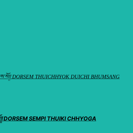
ེས་བྱ་བ་བཞུགས་སོ།། DORSEM THUICHHYOK DUICHI BHUMSANG
་བ་བཞུགས་སོ།། DORSEM SEMPI THUIKI CHHYOGA