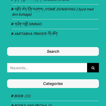
བརྗོད་མེད་དོན་བཤགས། JYOME DONSHYAG { bjod med
don bshags}
གཤིན་བསྔོ། SINNGO
AMITABHA PRAYER འོད་ཆོག
Search
Categories
BOOK
(20)
BOOKS AND PECHA
(3)