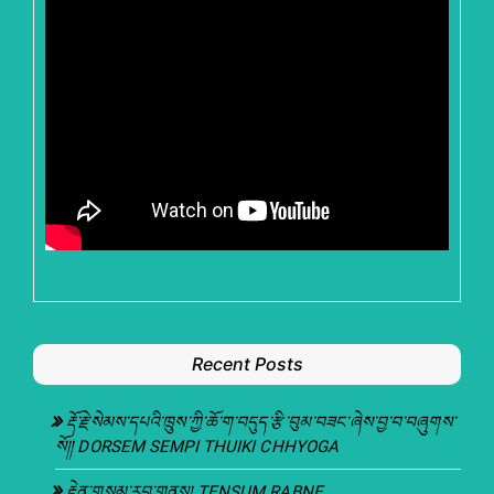
Recent Posts
རྡོ་རྗེ་སེམས་དཔའི་ཁྲུས་ཀྱི་ཆོ་ག་བདུད་རྩི་བུམ་བཟང་ཞེས་བྱ་བ་བཞུགས་
སོ།། DORSEM SEMPI THUIKI CHHYOGA
རྟེན་གསུམ་རབ་གནས། TENSUM RABNE