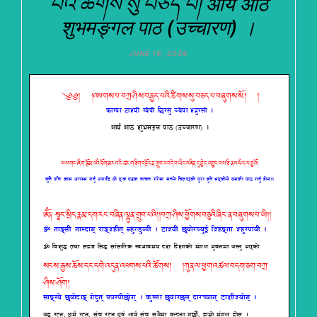
པའི་ཚིགས་སུ་བཅད་པ། आर्य आठ
शुभमङ्गल पाठ (उच्चारण) ।
JUNE 19, 2026