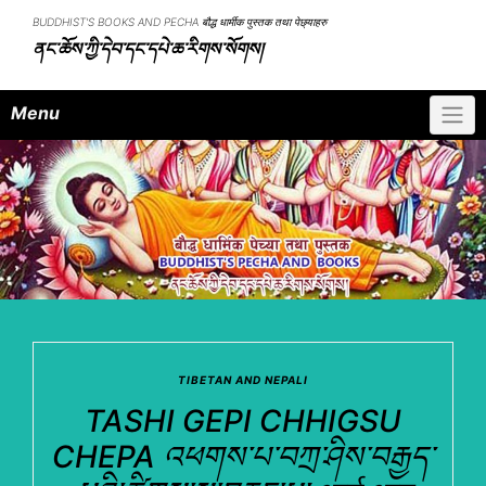
Skip
BUDDHIST'S BOOKS AND PECHA बौद्ध धार्मीक पुस्तक तथा पेछ्याहरु
to
ནང་ཆོས་ཀྱི་དེབ་དང་དཔེ་ཆ་རིགས་སོགས།
content
Menu
TIBETAN AND NEPALI
TASHI GEPI CHHIGSU
CHEPA འཕགས་པ་བཀྲ་ཤིས་བརྒྱད་