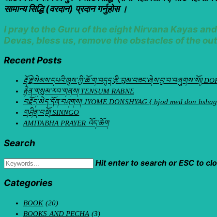
सामान्य सिद्धि (वरदान) प्रदान गर्नुहोस ।
I pray to the Guru of the eight Nirvana Kayas a
Devas, bless us, remove the obstacles of the out
Recent Posts
རྡོ་རྗེ་སེམས་དཔའི་ཁྲུས་ཀྱི་ཆོ་ག་བདུད་རྩི་བུམ་བཟང་ཞེས་བྱ་བ་བཞུག
རྟེན་གསུམ་རབ་གནས། TENSUM RABNE
བརྗོད་མེད་དོན་བཤགས། JYOME DONSHYAG { bjod med don bshag
གཤིན་བསྔོ། SINNGO
AMITABHA PRAYER འོད་ཆོག
Search
Hit enter to search or ESC to cl
Categories
BOOK
(20)
BOOKS AND PECHA
(3)