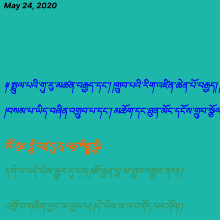
May 24, 2020
༈ སྤྲུལ་པའི་གུ་རུ་མཚན་བརྒྱད་དང་། །གྲུབ་པའི་རིག་འཛིན་ཆེན་པོ་བརྒྱད། 
།བསམ་པ་ཡིད་བཞིན་འགྲུབ་པ་དང་། མཆོག་དང་ཐུན་མོང་དངོས་གྲུབ་སྩོལ།
ཨོཾ་ཨཱཿ ཧཱུྃ་བཛྲ་གུ་རུ་པདྨ་སིདྡྷ་ཧཱུྃ༔
དགེ་བ་འདི་ཡིས་མྱུར་དུ་དག །ཨོ་རྒྱན་བླ་མ་གྲུབ་འགྱུར་ནས། །
འགྲོ་བ་གཅིག་ཀྱང་མ་ལུས་པ། །དེ་ཡིས་ས་ལ་འགོད་པར་ཤོག །