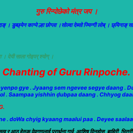
गुरु रिन्पोछेको मंत्र जप ।
ये दाङ् । डुब्छ्येन काग्ये ल्हा छोग्ला ।सोल्वा देब्सो ज्यिन्गी लोब् । छ्यिनाङ् स
ुइपा । देयी साला गोइपर् श्योग् ।
Chanting of Guru Rinpoche.
hyenpo gye . Jyaang sem ngevee segye daang . D
sol . Saampaa yishhin ḍubpaa daang . Chhyog da
G.
 . doWa chyig kyaang maalui paa . Deyee saalaa
त्व र आठ हेरुक देवगणलाई प्रार्थना गर्छु, आशिष दिनुहोस, बाहिरी, भित्र