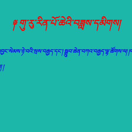
༈ གུ་རུ་རིན་པོ་ཆེའི་བཟླས་དམིགས།
།བྱང་སེམས་ཉེ་བའི་སྲས་བརྒྱད་དང་། སྒྲུབ་ཆེན་
བཀའ་བརྒྱད་ལྷ་ཚོགས་ལ། །ག
 །