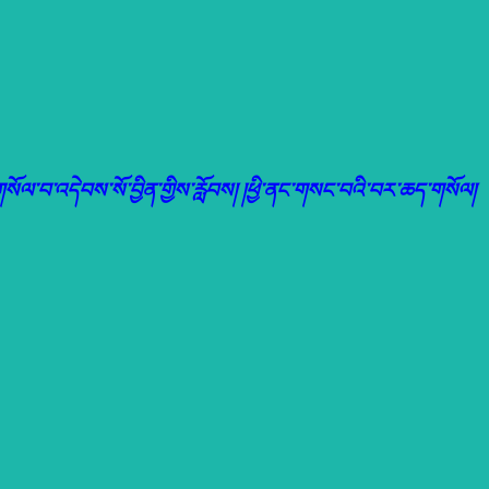
སོལ་བ་འདེབས་སོ་བྱིན་གྱིས་རློབས། །ཕྱི་ནང་གསང་བའི་བར་ཆད་གསོལ།