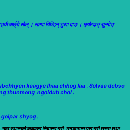
ाङ्वी बार्छ्ये सोल् । साम्पा यिश्हिन् डुब्पा दाङ् । छ्योग्दाङ् थुन्मोङ्
ubchhyen kaagye lhaa chhog laa . Solvaa debso
ang thunmong ngoiḍub chol .
 goipar shyog .
ी, गुह्य स्थानको बाधाहरु निवारण गरी, मनकामना पूरा गरी उत्तम तथा