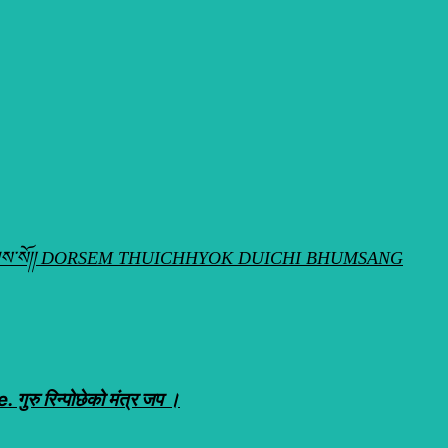
ེས་བྱ་བ་བཞུགས་སོ།། DORSEM THUICHHYOK DUICHI BHUMSANG
ुरु रिन्पोछेको मंत्र जप ।