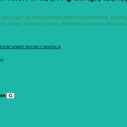
nd the eight accomplished Maha vidyadhars, the e
er, inner, secret places, fulfill the desires and 
ས་སོ།། DORSEM SEMPI THUIKI CHHYOGA
s}
ose