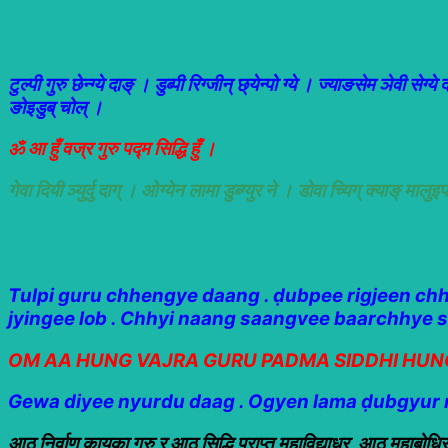
टुल्पी गुरु छेन्ग्ये दाङ् । डुब्पी रिग्जीन् छ्येन्पो ग्ये । ज्याङसेम ञेवी सेग्
ङोइडुब् चोल् ।
ॐ आ हुँ वज्र गुरु पद्म सिद्धि हुँ ।
गेवा दियी ञ्युर्दु दाग् । ओग्येन लामा डुब्ग्युर ने । डोवा च्यिग् क्याङ् माल
Tulpi guru chhengye daang . ḍubpee rigjeen ch
jyingee lob . Chhyi naang saangvee baarchhye 
OM AA HUNG VAJRA GURU PADMA SIDDHI HUN
Gewa diyee nyurdu daag . Ogyen lama ḍubgyur ne
आठ निर्वाण कायका गुरु र आठ सिद्धि प्राप्त महाविद्याधर, आठ महाबोधिस