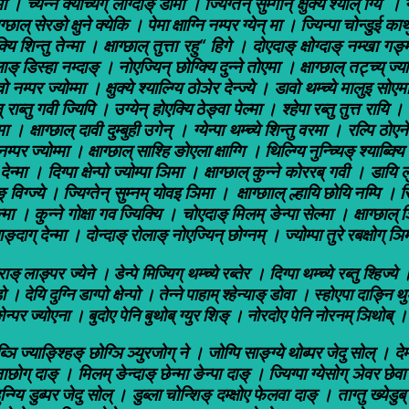
पामो । च्येन्ने क्येच्यिग् लोग्दाङ् डामा । ज्यिग्तेन् सुम्गोन् क्षुक्ये श्याल् ग्
ाग्छाल् सेरङो क्षुने क्येकि । पेमा क्षाग्नि नम्पर ग्येन् मा । ज्यिन्पा चोन्डुई का
 शिन्तु तेन्मा । क्षाग्छाल् तुत्ता रहु“ हिगे । दोएदाङ् क्षोग्दाङ् नम्खा गङ्मा 
ङ् डिस्हा नम्दाङ् । नोएज्यिन् छोग्क्यि दुन्ने तोएमा । क्षाग्छाल् तट्च्य् ज्या
 पावो नम्पर ज्योम्मा । क्षुक्ये श्याल्ग्यि ठोञेर देन्ज्ये । डावो थम्च्ये मालुइ सोए
् राब्तु गवी ज्यिपि । उग्येन् होएक्यि ठेङ्वा पेल्मा । श्हेपा रब्तु तुत्त रायि 
। क्षाग्छाल् दावी दुम्बुही उगेन् । ग्येन्पा थम्च्ये शिन्तु वरमा । रल्पि ठोए
्योम्मा । क्षाग्छाल् साश्हि ङोएला क्षाग्गि । थिल्ग्यि नुन्च्यिङ् श्याब्क्यि दुङ
ेन्मा । दिग्पा क्षेन्पो ज्योम्पा ञिमा । क्षाग्छाल् कुन्ने कोररब् गवी । डायि 
ङ् विग्ज्ये । ज्यिग्तेन् सुम्नम् योवइ ञिमा । क्षाग्छााल् ल्हायि छोयि नम्पि । र
तेन्मा । कुन्ने गोक्षा गव ज्यिक्यि । चोएदाङ् मिलम् ङेन्पा सेल्मा । क्षाग्छाल
 याङ्दाग् देन्मा । दोन्दाङ् रोलाङ् नोएज्यिन् छोग्नम् । ज्योम्पा तुरे रबक्षोग् 
 लाङ्पर ज्येने । डेन्पे मिज्यिग् थम्च्ये रब्तेर । दिग्पा थम्च्ये रब्तु श्हिज्ये । 
 देयि दुग्नि डाग्पो क्षेन्पो । तेन्ने पाहाम् श्हेन्याङ् डोवा । स्होएपा दाङ्नि थुङ
ु ङोन्पर ज्योएना । बुदोए पेनि बुथोब् ग्युर शिङ् । नोरदोए पेनि नोरनम् ञिथोब् । द
ब्ञि ज्याङ्श्हिङ् छोग्ञि ञ्युरजोग् ने । जोग्पि साङ्ग्ये थोब्पर जेदु सोल् । देमा 
ा नाछोग् दाङ् । मिलम् ङेन्दाङ् छेन्मा ङेन्पा दाङ् । ज्यिग्पा ग्येसोग् ञेवर छेव
ुन्ग्यि डुब्पर जेदु सोल् । डुब्ला चोन्शिङ् दम्क्षोए फेलवा दाङ् । ताग्तु ख्येडु