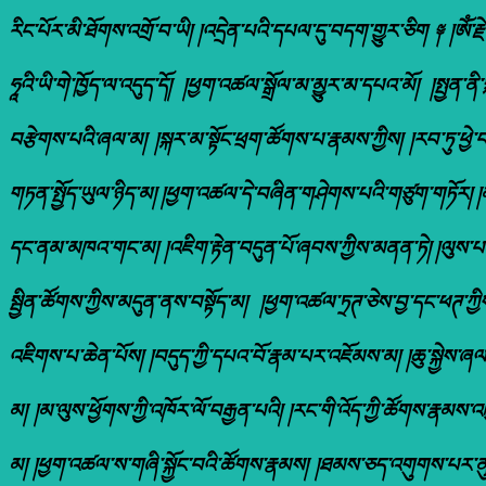
རིང་པོར་མི་ཐོགས་འགྲོ་བ་ཡི། །འདྲེན་པའི་དཔལ་དུ་བདག་གྱུར་ཅིག ༈ །ཨོཾ་ར
ཧཱའི་ཡི་གེ་ཁྱོད་ལ་འདུད་དོ། །ཕྱག་འཚལ་སྒྲོལ་མ་མྱུར་མ་དཔའ་མོ། །སྤྱན་ན
བརྩེགས་པའི་ཞལ་མ། །སྐར་མ་སྟོང་ཕྲག་ཚོགས་པ་རྣམས་ཀྱིས། །རབ་ཏུ་ཕྱེ་བ
གཏན་སྤྱོད་ཡུལ་ཉིད་མ། །ཕྱག་འཚལ་དེ་བཞིན་གཤེགས་པའི་གཙུག་གཏོར། །མཐའ་
དང་ནམ་མཁའ་གང་མ། །འཇིག་རྟེན་བདུན་པོ་ཞབས་ཀྱིས་མནན་ཏེ། །ལུས་པ་མེ
སྦྱིན་ཚོགས་ཀྱིས་མདུན་ནས་བསྟོད་མ། །ཕྱག་འཚལ་ཏྲཊ་ཅེས་བྱ་དང་ཕཊ་ཀ
འཇིགས་པ་ཆེན་པོས། །བདུད་ཀྱི་དཔའ་བོ་རྣམ་པར་འཇོམས་མ། །ཆུ་སྐྱེས་
མ། །མ་ལུས་ཕྱོགས་ཀྱི་འཁོར་ལོ་བརྒྱན་པའི། །རང་གི་འོད་ཀྱི་ཚོགས་རྣམས
མ། །ཕྱག་འཚལ་ས་གཞི་སྐྱོང་བའི་ཚོགས་རྣམས། །ཐམས་ཅད་འགུགས་པར་ནུས་པ་