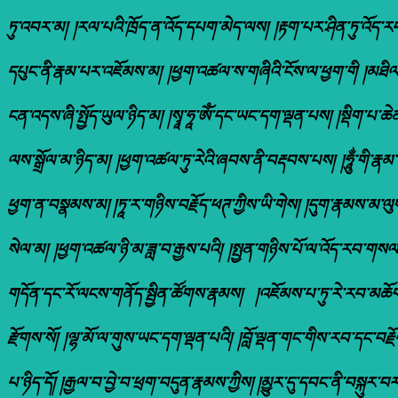
ཏུ་འབར་མ། །རལ་པའི་ཁྲོད་ན་འོད་དཔག་མེད་ལས། །རྟག་པར་ཤིན་ཏུ་འོད
དཔུང་ནི་རྣམ་པར་འཇོམས་མ། །ཕྱག་འཚལ་ས་གཞིའི་ངོས་ལ་ཕྱག་གི །མཐིལ་གྱ
ངན་འདས་ཞི་སྤྱོད་ཡུལ་ཉིད་མ། །སྭཱ་ཧཱ་ཨོཾ་དང་ཡང་དག་ལྡན་པས། །སྡིག་པ
ལས་སྒྲོལ་མ་ཉིད་མ། །ཕྱག་འཚལ་ཏུ་རེའི་ཞབས་ནི་བརྡབས་པས། །ཧཱུྂ་གི་རྣམ
ཕྱག་ན་བསྣམས་མ། །ཏཱ་ར་གཉིས་བརྗོད་ཕཊ་ཀྱིས་ཡི་གེས། །དུག་རྣམས་མ་ལུས
སེལ་མ། །ཕྱག་འཚལ་ཉི་མ་ཟླ་བ་རྒྱས་པའི། །སྤྱན་གཉིས་པོ་ལ་འོད་རབ་གསལ
གདོན་དང་རོ་ལངས་གནོད་སྦྱིན་ཚོགས་རྣམས། །འཇོམས་པ་ཏུ་རེ་རབ་མཆོག་ཉ
རྫོགས་སོ། །ལྷ་མོ་ལ་གུས་ཡང་དག་ལྡན་པའི། །བློ་ལྡན་གང་གིས་རབ་དང་བ
པ་ཉིད་དོ། །རྒྱལ་བ་བྱེ་བ་ཕྲག་བདུན་རྣམས་ཀྱིས། །མྱུར་དུ་དབང་ནི་བསྐུར