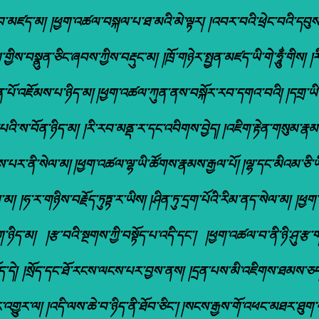
་རབ་མཛད་མ། །ཕྱག་འཚལ་བསྐལ་པ་ཐ་མའི་མེ་ལྟར། །འབར་བའི་ཕྲེང་བའི་དབུ
ིས་བསྣུན་ཅིང་ཞབས་ཀྱིས་བརྡུང་མ། །ཁྲོ་གཉེར་སྤྱན་མཛད་ཡི་གེ་ཧཱུྂ་གིས། 
་ཆེན་པོ་འཇོམས་པ་ཉིད་མ། །ཕྱག་འཚལ་ཀུན་ནས་བསྐོར་རབ་དགའ་བའི། །དགྲ་ཡི་ལ
་པའི་ས་བོན་ཉིད་མ། །རི་རབ་མནྡ་ར་དང་འབིགས་བྱེད། །འཇིག་རྟེན་གསུམ་རྣ
་པར་ནི་སེལ་མ། །ཕྱག་འཚལ་ལྷ་ཡི་ཚོགས་རྣམས་རྒྱལ་པོ། །ལྷ་དང་མིའམ་ཅི་ཡ
་མ། །ཧ་ར་གཉིས་བརྗོད་ཏུཏྟ་ར་ཡིས། །ཤིན་ཏུ་དྲག་པོའི་རིམ་ནད་སེལ་མ། །
ིད་མ། །རྩ་བའི་སྔགས་ཀྱི་བསྟོད་པ་འདི་དང་། །ཕྱག་འཚལ་བ་ནི་ཉི་ཤུ་རྩ་
རྗོད་དེ། །སྲོད་དང་ཐོ་རངས་ལངས་པར་བྱས་ནས། །དྲན་པས་མི་འཇིགས་ཐམས་ཅད
་བར་འགྱུར་ལ། །འདི་ལས་ཆེ་བ་ཉིད་ནི་ཐོབ་ཅིང་། །སངས་རྒྱས་གོ་འཕང་མཐར་ཐུག་