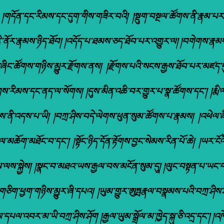
བ། །གདོན་དང་རིམས་དང་དུག་གིས་གཟིར་བའི། །སྡུག་བསྔལ་ཚོགས་ནི་རྣམ་
ས་ནི་ནོར་རྣམས་ཉིད་ཐོབ། །འདོད་པ་ཐམས་ཅད་ཐོབ་པར་འགྱུར་ལ། །བགེགས་རྣམ
་ཚོགས་གཉིས་མྱུར་རྫོགས་ནས། །རྫོགས་པའི་སངས་རྒྱས་ཐོབ་པར་མཛད་དུ་གས
གས་རིམས་དང་ནད་ལ་སོགས། །དུས་མིན་འཆི་བར་གྱུར་པ་སྣ་ཚོགས་དང་། །རྨ
་ལས་ནི་འདས་པ་ཡི། །བཀྲ་ཤིས་བདེ་ལེགས་ཕུན་སུམ་ཚོགས་པ་རྣམས། །འཕེལ་ཞི
ལ་མཆོག་མཐོང་བ་དང་། །སྟོང་ཉིད་དོན་རྟོགས་བྱང་སེམས་རིན་པོ་ཆེ། །ཡར་ངོའི
ེས་ལས་སྐྱེས། །སྣང་བ་མཐའ་ཡས་རྒྱལ་བས་མངོན་སུམ་དུ། །ལུང་བསྟན་པ་ཡང་
ལ་གཅིག་ཕྱག་གཉིས་མྱུར་ཞི་དཔའ། །ཡུམ་གྱུར་ཨུཏྤརྣལ་བསྣམས་པའི་བཀྲ་ཤིས་ཤོ
ས་དཔལ་འབར་མ་ཡི་བཀྲ་ཤིས་ཤོག །རྒྱལ་ཡུམ་སྒྲོལ་མ་ཁྱེད་སྐུ་ཅི་འདྲ་དང་། །