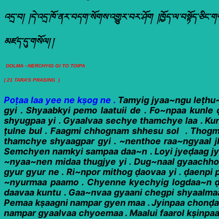
འདྲ་བ། །དེ་འདྲ་ཁོ་ནར་བདག་སོགས་འགྱུར་བར་ཤོག །ཁྱོད་ལ་བསྟོད་ཅི
མཛད་དུ་གསོལ། །
DOLMA ~NERCHYIG GI TO TOIPA
( 21 TARA’S PRASING )
Poṭaa laa yee ne kṣog ne .
Tamyig jyaa~ngu leṭhu~
gyi . Shyaabkyi pemo laatuii de . Fo~npaa kunle
shyugpaa yi . Gyaalvaa sechye thamchye laa . Ku
ṭulne bul . Faagmi chhognam shhesu sol . Thog
thamchye shyaagpar gyi . ~nenthoe raa~ngyaal j
Semchyen namkyi sampaa daa~n . Loyi jyeḍaag jyit
~nyaa~nen midaa thugjye yi . Dug~naal gyaachho
gyur gyur ne . Ri~npor mithog ḍaovaa yi . ḍaenpi
~nyurmaa paamo . Chyenne kyechyig logdaa~n ḍa
daavaa kuntu . Gaa~nvaa gyaani chegpi shyaalmaa
Pemaa kṣaagni nampar gyen maa . Jyinpaa chonḍau
nampar gyaalvaa chyoemaa . Maalui faarol kṣinpaa