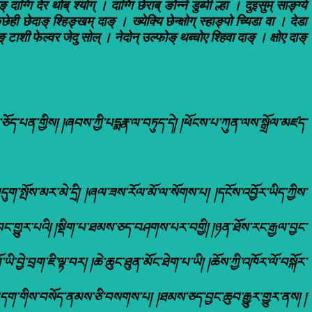
 दाग्गि देर थोब् श्योग् । दाग्गि छेराब् ङोन्ने डुब्पी ल्हा । दुइसुम् साङ्ग्ये
ुछेही छेदाङ् श्हिङ्खम् दाङ् । ख्येक्यि छेन्क्षोग् स्हाङ्पो च्यिडा वा । देडा
ाङ् टाशी फेल्वर जेदु सोल् । नेदोन् उल्फोङ् थब्चोए श्हिवा दाङ् । क्षोए दाङ्
མིན་ཅོད་པན་གྱིས། །ཞབས་ཀྱི་པདྨརྣ་ལ་བཏུད་དེ། །ཕོངས་པ་ཀུན་ལས་སྒྲོལ་མཛད་
་སྤོས་མར་མེ་དྲི། །ཞལ་ཟས་རོལ་མོ་ལ་སོགས་པ། །དངོས་འབྱོར་ཡིད་ཀྱིས་
ང་གྱུར་པའི། །སྡིག་པ་ཐམས་ཅད་བཤགས་པར་བགྱི། །ཉན་ཐོས་རང་རྒྱལ་བྱང་
ེ་བྲག་ཇི་ལྟ་བར། །ཆེ་ཆུང་ཐུན་མོང་ཐེག་པ་ཡི། །ཆོས་ཀྱི་འཁོར་ལོ་བསྐོར་
། །བདག་གིས་བསོད་ནམས་ཅི་བསགས་པ། །ཐམས་ཅད་བྱང་ཆུབ་རྒྱུར་གྱུར་ནས། །