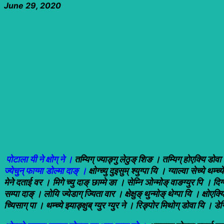
June 29, 2020
पोटाला यी ने क्षोग् ने ।
तम्यिग् ज्याङ्गु लेठुङ् शिङ । तम्यिग् होएक्यि डोवा डो
ज्येचुन् फाग्मा डोल्मा दाङ् ।
क्षोग्च्यु दुइसुम् श्युग्पा यि । ग्याल्वा सेच्ये 
मेने दताई वर । मिगे च्यु दाङ् छाम्मे ङा । सेम्नि ञोन्मोङ् वाङग्युर पि । दिग्प
सम्पा दाङ् । लोयि ज्येडाग् ज्यिता वार । क्षेक्षुङ् थुन्मोङ् थेग्पा यि । क्षो
च्यिसाग् पा । थम्च्ये झ्याङ्क्षुब् ग्युर ग्युर ने । रिङ्पोर मिथोग् डोवा यि । डेन्प