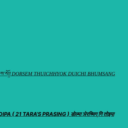
ེས་བྱ་བ་བཞུགས་སོ།། DORSEM THUICHHYOK DUICHI BHUMSANG
A ( 21 TARA’S PRASING ) डोल्मा ञेरच्यिग् गि तोइपा