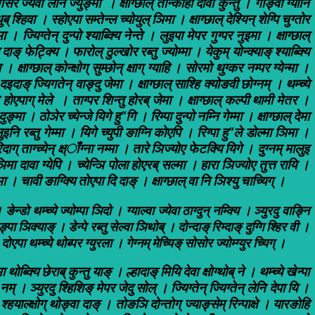
यि । गेसर ज्येवा लेनि ज्युङ्मा । क्षाग्छाल् तोन्काही दावा कुन्तु । गाङ्वा ग्यानि
थुब् श्हिवा । स्होएपा सम्तेन्ल च्योयुल् ञिमा । क्षाग्छाल् देश्यिन् शेग्पि चुग्तोर
। ज्यिग्तेन् दुन्पो श्याब्क्यि नेन्ते । लुइपा मेपर गुग्पर नुइमा । क्षाग्छाल्
 दाङ् फेट्क्यि । फारोल् ठुल्खोर रब्तु ज्योम्मा । येकुम् योन्क्याङ् श्याब्क्यि
मा । क्षाग्छाल् कोन्क्षोग् सुम्छोन् क्षाग् ग्याहि । सोरमो थुग्कर नम्पर ग्येन्मा ।
। दइदाङ् ज्यिगतेन् वाङ्दु जेमा । क्षाग्छाल् साश्हि क्योङवी छोग्नम् । थम्च्ये
ने होएपाग् मेले । ताग्पर शिन्तु होरब् जेमा । क्षाग्छाल् कल्पी थामी मेतर ।
्मा । ठोञेर च्येन्जे यिगे हु“गि । रिम्पा दुन्पो नम्नि गेम्मा । क्षाग्छाल् देमा
लुइनि रब्तु गेम्मा । यिगे च्युपी ङाग्नि कोएपि । रिग्पा हु“ले डोल्मा ञिमा ।
िदाग् ताग्च्येन् क्ष्ाँग्ना नम्मा । तारे ञिज्योए फेटक्यि यिगे । दुग्नम् मालुइ
् ञिमा दावा ग्येपि । च्येन्ञि पोला होएरब् सल्मा । हारा ञिज्योए तुत्त रायि ।
ञिमा । चावी ङाग्क्यि तोएपा दि दाङ् । क्षाग्छाल् वा नि ञिश्यु चाच्यिग् ।
ङेन्डो थम्च्ये ज्योम्पा ञिदो । ग्याल्वा ज्येवा ठाग्दुन् नम्क्यि । ञ्युरदु वाङ्नि
्पा ञिक्याङ् । डेन्पे रब्तु सेल्वा ञिथोब् । दोन्दाङ् रिम्दाङ् दुग्गि श्हिर वी ।
ोएपा थम्च्ये थोब्पर ग्युरला । गेग्नम् मेच्यिङ् सोसोर ज्योम्ग्युर च्यिग् ।
थोब्क्यि छेराब् कुन्तु याङ् । ल्हादाङ् मियि देवा क्षोग्थोब् ने । थम्च्ये खेन्पा
ा नम् । ञ्युरदु श्हिशिङ् मेपर जेदु सोल् । ज्यिग्तेन् ज्यिग्तेन् लेनि देपा यि ।
ब् श्हयाल्क्षोग् थोङ्वा दाङ् । तोङञि दोन्तोग् ज्याङ्सेम् रिन्पाक्षे । यारङोहि