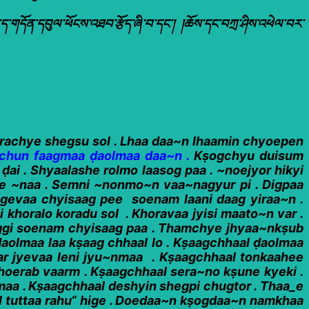
ད་གདོན་དབུལ་ཕོངས་འཐབ་རྩོད་ཞི་བ་དང་། །ཆོས་དང་བཀྲ་ཤིས་འཕེལ་བར་
orachye shegsu sol . Lhaa daa~n lhaamin chyoepen
chun faagmaa ḍaolmaa daa~n .
Kṣogchyu duisum
i . Shyaalashe rolmo laasog paa . ~noejyor hikyi
e ~naa . Semni ~nonmo~n vaa~nagyur pi . Digpaa
 gevaa chyisaag pee soenam laani daag yiraa~n .
khoralo koradu sol . Khoravaa jyisi maato~n var .
aggi soenam chyisaag paa . Thamchye jhyaa~nkṣub
ḍaolmaa laa kṣaag chhaal lo . Kṣaagchhaal ḍaolmaa
r jyevaa leni jyu~nmaa . Kṣaagchhaal tonkaahee
hoerab vaarm . Kṣaagchhaal sera~no kṣune kyeki .
aa . Kṣaagchhaal deshyin shegpi chugtor . Thaa_e
al tuttaa rahu“ hige . Doedaa~n kṣogdaa~n namkhaa