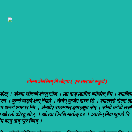
डोल्मा ञेरच्यिग् गि तोइपा ( २१ ताराको स्तुती )
ल् । डोल्मा खोरच्ये शेग्सु सोल् । ल्हा दाङ् ल्हामिन् च्योएपेन् ग्यि । श्याब्क्
थम्च्ये ला । कुन्ने दाङ्वे क्षाग् ग्यिहो । मेतोग् दुग्पोए मारमे डि । श्यालस्हे रोल
ा थम्च्ये श्याग्पर ग्यि । ञेन्थोए राङ्ग्याल् झ्याङ्क्षुब् सेम् । सोसो क्येवो लस
एक्यि खोरलो कोरदु सोल् । खोरवा ज्यिसि मातोङ् वर । ञ्याङेन् मिदा थुग्ज्ये यि । 
ि पल्दु दाग् ग्युर च्यिग् ।