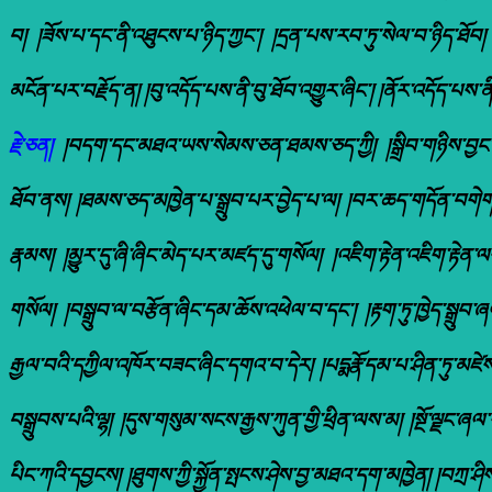
བ། །ཟོས་པ་དང་ནི་འཐུངས་པ་ཉིད་ཀྱང་། །དྲན་པས་རབ་ཏུ་སེལ་བ་ཉིད་ཐོ
མངོན་པར་བརྗོད་ན། །བུ་འདོད་པས་ནི་བུ་ཐོབ་འགྱུར་ཞིང་། །ནོར་འདོད་པ
རྗེ་ཅན།
།བདག་དང་མཐའ་ཡས་སེམས་ཅན་ཐམས་ཅད་ཀྱི། །སྒྲིབ་གཉིས་བྱང་ཞིང
ཐོབ་ནས། །ཐམས་ཅད་མཁྱེན་པ་སྒྲུབ་པར་བྱེད་པ་ལ། །བར་ཆད་གདོན་བགེ
རྣམས། །མྱུར་དུ་ཞི་ཞིང་མེད་པར་མཛད་དུ་གསོལ། །འཇིག་རྟེན་འཇིག་རྟེན
གསོལ། །བསྒྲུབ་ལ་བརྩོན་ཞིང་དམ་ཆོས་འཕེལ་བ་དང་། །རྟག་ཏུ་ཁྱེད་སྒྲུབ་ཞ
རྒྱལ་བའི་དཀྱིལ་འཁོར་བཟང་ཞིང་དགའ་བ་དེར། །པདྨརྣོ་དམ་པ་ཤིན་ཏུ་མཛ
བསྒྲུབས་པའི་ལྷ། །དུས་གསུམ་སངས་རྒྱས་ཀུན་གྱི་ཕྲིན་ལས་མ། །སྔོ་ལྗང་ཞ
པིང་ཀའི་དབྱངས། །ཐུགས་ཀྱི་སྐྱོན་སྤངས་ཤེས་བྱ་མཐའ་དག་མཁྱེན། །བཀྲ་ཤི