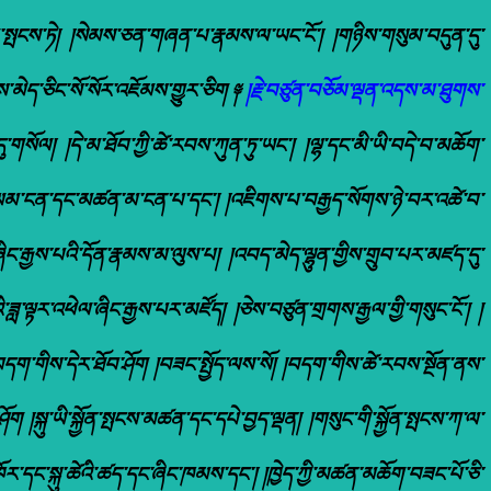
པར་སྤངས་ཏེ། །སེམས་ཅན་གཞན་པ་རྣམས་ལ་ཡང་ངོ་། །གཉིས་གསུམ་བདུན་དུ་
ས་མེད་ཅིང་སོ་སོར་འཇོམས་གྱུར་ཅིག ༈
།རྗེ་བཙུན་བཅོམ་ལྡན་འདས་མ་ཐུགས་
ོལ། །དེ་མ་ཐོབ་ཀྱི་ཚེ་རབས་ཀུན་ཏུ་ཡང་། །ལྷ་དང་མི་ཡི་བདེ་བ་མཆོག་
ི་ལམ་ངན་དང་མཚན་མ་ངན་པ་དང་། །འཇིགས་པ་བརྒྱད་སོགས་ཉེ་བར་འཚེ་བ་
ང་རྒྱས་པའི་དོན་རྣམས་མ་ལུས་པ། །འབད་མེད་ལྷུན་གྱིས་གྲུབ་པར་མཛད་དུ་
་ཟླ་ལྟར་འཕེལ་ཞིང་རྒྱས་པར་མཛོད། །ཅེས་བཙུན་གྲགས་རྒྱལ་གྱི་གསུང་ངོ་། །
བདག་གིས་དེར་ཐོབ་ཤོག །བཟང་སྤྱོད་ལས་སོ། །བདག་གིས་ཚེ་རབས་སྔོན་ནས་
ག །སྐུ་ཡི་སྐྱོན་སྤངས་མཚན་དང་དཔེ་བྱད་ལྡན། །གསུང་གི་སྐྱོན་སྤངས་ཀ་ལ་
འཁོར་དང་སྐུ་ཚེའི་ཚད་དང་ཞིང་ཁམས་དང་། །ཁྱེད་ཀྱི་མཚན་མཆོག་བཟང་པོ་ཅི་