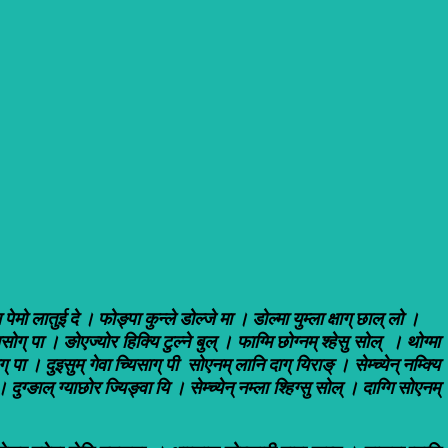
यि पेमो लातुई दे । फोङ्पा कुन्ले डोल्जे मा । डोल्मा युम्ला क्षाग् छाल् लो ।
्मो लासोग् पा । ङोएज्योर हिक्यि टुल्ने बुल् । फाग्मि छोग्नम् श्हेसु सोल् । थोग्मा
ोग् पा । दुइसुम् गेवा च्यिसाग् पी सोएनम् लानि दाग् यिराङ् । सेम्च्येन् नम्क्यि
दुग्ङाल् ग्याछोर ज्यिङ्वा यि । सेम्च्येन् नम्ला श्हिग्सु सोल् । दाग्गि सोएनम्