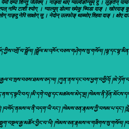
पेमो दम्पा शिन्तु जेलेक्य् । नाङ्वा थाए ग्याल्वेङोन्सुम् दु । लुङ्तेन् पायाङ्
र उत्पल् नम्पि टाशी श्योग् । ग्याल्युम् डोल्मा ख्येकु च्यिडा दाङ् । खोरदाङ् क
सोग् गाङ्दु नेपि साक्षोग् सु । नेदोन् उलफोङ् थाब्चोए श्हिवा दाङ् । क्षोए द
ག་འོད་ཀྱིས་འགྲོ་བ་སྒྲོལ། །སྒྲོལ་མ་འཁོར་བཅས་གཤེགས་སུ་གསོལ། །ལྷ་དང་ལྷ་
རྒྱལ་བ་སྲས་བཅས་ཐམས་ཅད་ལ། །ཀུན་ནས་དང་བས་ཕྱག་བགྱིའོ། །མེ་ཏོག་བདུག
ནས་ད་ལྟའི་བར། །མི་དགེ་བཅུ་དང་མཚམས་མེད་ལྔ། །སེམས་ནི་ཉོན་མོངས་དབ
 །བསོད་ནམས་ལ་ནི་བདག་ཡི་རང་། །སེམས་ཅན་རྣམས་ཀྱི་བསམ་པ་དང་། །བློ་ཡི་བྱ
ས། །སྡུག་བསྔལ་རྒྱ་མཚོར་བྱིང་བ་ཡི། །སེམས་ཅན་རྣམས་ལ་གཟིགས་སུ་གསོལ