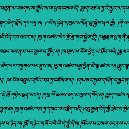
ྗེ་བཙུན་མ་འཕགས་མ་སྒྲོལ་མ་ལ་ཕྱག་འཚལ་ལོ། །ཕྱག་འཚལ་ཏཱ་རེ་མྱུར་མ་དཔའ་མོ
ི་སྐད་ཅིག་གློག་དང་འདྲ་མ། །འཇིག་རྟེན་གསུམ་མགོན་ཆུ་སྐྱེས་ཞལ་གྱི། །གེ་ས
འི་འོད་རབ་འབར་མ། །ཕྱག་འཚལ་སེར་སྔོ་ཆུ་ནས་སྐྱེས་ཀྱི། །པདྨརྣས་ཕྱག་ནི
ཡས་རྣམ་པར་རྒྱལ་བ་སྤྱོད་མ། །མ་ལུས་ཕ་རོལ་ཕྱིན་པ་ཐོབ་པའི། །རྒྱལ་བའི་ས
ད་པར་འགུགས་པར་ནུས་མ། །ཕྱག་འཚལ་བརྒྱ་བྱིན་མེ་ལྷ་ཚངས་པ། །རླུང་ལྷ་སྣ
ྱིས། །ཕ་རོལ་འཁྲུལ་འཁོར་རབ་ཏུ་འཇོམས་མ། །གཡས་བསྐུམ་གཡོན་བརྐྱང་ཞ
ཞལ་ནི་ཁྲོ་གཉེར་ལྡན་མཛད། །དགྲ་བོ་ཐམས་ཅད་མ་ལུས་གསོད་མ། །ཕྱག་འཚལ་
་འཁྲུག་མ། །ཕྱག་འཚལ་རབ་ཏུ་དགའ་བ་བརྗིད་པའི། །དབུ་རྒྱན་འོད་ཀྱི་ཕྲེང་བ
ཉིད་མ། །ཁྲོ་གཉེར་གཡོ་བའི་ཡི་གེ་ཧཱུྂ་གིས། །ཕོངས་པ་ཐམས་ཅད་རྣམ་པར་ས