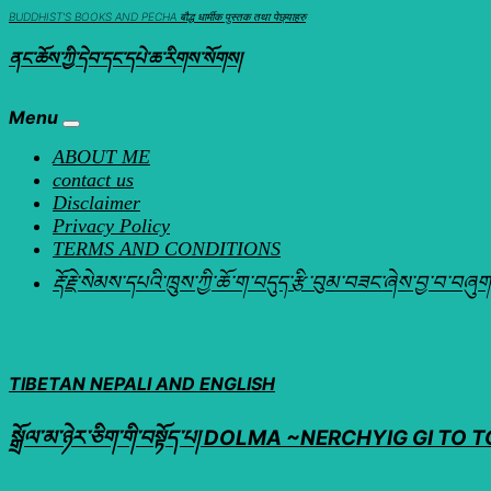
Skip
BUDDHIST'S BOOKS AND PECHA बौद्ध धार्मीक पुस्तक तथा पेछ्याहरु
to
ནང་ཆོས་ཀྱི་དེབ་དང་དཔེ་ཆ་རིགས་སོགས།
content
Menu
ABOUT ME
contact us
Disclaimer
Privacy Policy
TERMS AND CONDITIONS
རྡོ་རྗེ་སེམས་དཔའི་ཁྲུས་ཀྱི་ཆོ་ག་བདུད་རྩི་བུམ་བཟང་ཞ
TIBETAN NEPALI AND ENGLISH
སྒྲོལ་མ་ཉེར་ཅིག་གི་བསྟོད་པ། DOLMA ~NERCHYIG GI TO TOIP