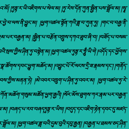
། །ཏུཏྟ་ར་ཡི་འཇིགས་པ་སེལ་མ། །ཏུ་རེས་དོན་ཀུན་སྦྱིན་པས་སྒྲོལ་མ། །སྭཱ་
ར་བྱེ་བ་ལས་ནི་བྱུང་མ། །ཕྱག་འཚལ་སྟོན་ཀའི་ཟླ་བ་ཀུན་ཏུ། །གང་བ་བརྒྱ་ནི་
་རྣམ་པར་བརྒྱན་མ། །སྦྱིན་པ་བརྩོན་འགྲུས་དཀའ་ཐུབ་ཞི་བ། །བཟོད་པ་བསམ་
ྲས་ཀྱིས་ཤིན་ཏུ་བསྟེན་མ། །ཕྱག་འཚལ་ཏུཏྟ་ར་ཧཱུྂ་ཡི་གེ །འདོད་དང་ཕྱོགས་
་ཚོགས་དབང་ཕྱུག་མཆོད་མ། །འབྱུང་པོ་རོ་ལངས་དྲི་ཟ་རྣམས་དང་། །གནོད་
བས་ཀྱིས་མནན་ཏེ། །མེ་འབར་འཁྲུག་པ་ཤིན་ཏུ་འབར་མ། །ཕྱག་འཚལ་ཏུ་རེ་
དཀོན་མཆོག་གསུམ་མཚོན་ཕྱག་རྒྱའི། །སོར་མོས་ཐུགས་ཀར་རྣམ་པར་བརྒྱན་
་སྤེལ་མ། །བཞད་པ་རབ་བཞདཏུཏྟ་ར་ཡིས། །བདུད་དང་འཇིག་རྟེན་དབང་དུ་མཛད་
ྒྲོལ་མ། །ཕྱག་འཚལ་ཟླ་བའི་དུམ་བུའི་དབུ་རྒྱན། །བརྒྱན་པ་ཐམས་ཅད་ཤིན་