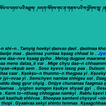
ང་གསོལ་བ་བཏབ་པའི་མཐུས། །བདག་སོགས་གང་ན་གནས་པའི་ས་ཕྱོགས་སུ། །ན
n shi~n . Tamyig hoekyi ḍaovaa ḍaol . ḍaolmaa kh
 ḍaolje maa . ḍaolmaa yumlaa kṣaag chhaal lo .
Jye
nne daa~nve kṣaag gyiho . Metog dugpoe maarame ḍa
maa mene dataa_ii var . Mige chyu daa~n chhaamm
hyaa~nkṣub sem . Soso kyevo lasog paa . Duisum
aa vaar . Kṣekṣu~n thunmo~n thegpaa yi . Kṣoekyi 
r jyi~nvaa yi . Semchyen namlaa shhigsu sol . Da
 paldu daag gyur chyig . Omjye chunamaa faagmaa 
amaa . Jyigten sumgon kṣukye shyaal gyi . Gesa
 . Karm to~nṭhaag chhogpaa namkyi . Rabtu kṣevi 
ii kaathub shhivaa . Shoepaa samtenl chyoyul ~nim
 thopi . Gyaalvaa sekyi shintu tenmaa . Kṣaagchha