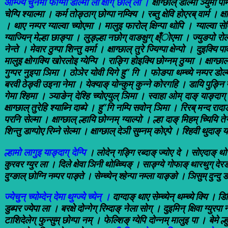
ओम्ज्ये चुनमा फाग्मा डोल्मा ला क्षाग् छाल् लो ।
क्षाग्छाल् डोल्मा ञ्युर्मा 
चेग्पि श्याल्मा । कर्म तोङ्ठाग् छोग्पा नम्क्यि । रब्तु क्षेवि होएरब् वार्म । क्ष
। थाए नम्पर ग्याल्वा च्योएमा । मालुइ फारोल् क्षिन्पा थोपि । ग्याल्वा सेक्यि
ग्याज्यिन् मेल्हा छाङ्पा । लुङ्ल्हा नछोग् वाङक्षुग् क्ष्ँोएमा । ज्युङपो रोला
नेन्ते । मेवार ठुग्पा शिन्तु वर्मा । क्षाग्छाल् तुरे ज्यिग्पा क्षेन्पो । दुइक्यि
मालुइ क्षोगक्यि खोरलोइ ग्येन्पि । राङ्गि होइक्यि छोग्नम् ठुग्मा । क्षाग्छाल
गुग्पर नुइपा ञिमा । ठोञेर योवी यिगे हु“ गि । फोङपा थम्च्ये नम्पर डोल्मा 
बरवी ठेङ्वी उइना नेमा । येक्याङ् योन्कुम् कुन्ने कोरगहि । डायि पुङ्नि नम्पर ज
गेमा श्हिमा । ञ्याङेन् देश्हि च्योएयुल् ञिमा । स्वाहा ओम् दाङ् याङ्दाग् द
क्षाग्छाल् तुरेहि श्याब्नि दाब्पे । हु“गि नम्पि सवोन् ञिमा । रिरब् मन्द रादा
परनि सेल्मा । क्षाग्छाल् ल्हायि छोग्नम् ग्याल्पो । ल्हा दाङ् मिहम् च्यियि 
शिन्तु डाग्पोए रिम्ने सेल्मा । क्षाग्छाल् देञी सुम्नम् कोएपे । श्हिवी थुदाङ्
ल्हामो लागुइ याङ्दाग् देन्पि
।
लोदेन् गङ्गि रब्दाङ् ज्योए दे । सोएदाङ् थोराङ्
कुरवर ग्युर ला । दिले क्षेवा ञिनी थोब्च्यिङ् । साङ्ग्ये गोफाङ् थारथुग् देरडो ।
दुग्ङाल् छोग्नि नम्पर पाङ्ते । सेम्च्येन् श्हेन्पा नम्ला याङ्ङो । ञिसुम् दुन्द
ज्येचुन् च्योम्देन् देमा थुग्ज्ये च्येन् ।
दाग्दाङ् थाए सेम्च्येन् थम्च्ये क्यि । डि
डुब्पर ज्येपा ला । बरक्षे दोन्गेग् रिम्दाङ् नेला सोग् । दुइमिन् क्षिवा ग्युरप
टाशिदेलेग् फुन्सुम् छोग्पा नम् । फेल्शिङ् ग्येपि दोन्नम् मालुइ पा । बेमे ल्ह