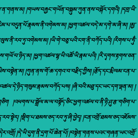
ས་ན་གནས་མ། །གཡས་བརྐྱང་གཡོན་བསྐུམ་ཀུན་ནས་བསྐོར་དགའི། །དགྲ་ཡི་
།རིམ་པ་བདུན་པོ་རྣམས་ནི་འགེམས་མ། །ཕྱག་འཚལ་བདེ་མ་དགེ་མ་ཞི་མ། །མྱ་
ུས་ནི་རབ་ཏུ་འགེམས་མ། །ཡི་གེ་བཅུ་པའི་ངག་ནི་བཀོད་པའི། །རིགས་པ་ཧུྂ་
མས་གཡོ་བ་ཉིད་མ། །ཕྱག་འཚལ་ལྷ་ཡི་འཚོ་ཡི་རྣམ་པའི། །རི་དྭགས་རྟགས་ཅན་
ིས་བསྟེན་མ། །ཀུན་ནས་གོ་ཆ་དགའ་བ་བརྗིད་ཀྱིས། །རྩོད་དང་རྨི་ལམ་ངན་པ་
ཕྱག་འཚལ་དེ་ཉིད་གསུམ་རྣམས་བཀོད་པས། །ཞི་བའི་མཐུ་དང་ཡང་དག་ལྡན་མ། །
གཅིག །འཕགས་པ་སྒྲོལ་མ་ལ་བསྟོད་ཅིང་ཕྱག་འཚལ་བ་ནི་ཉི་ཤུ་རྩ་གཅིག་པ་
་རབ་སྟེར། །སྡིག་པ་ཐམས་ཅད་རབ་ཏུ་ཞི་བྱེད། །ངན་འགྲོ་ཐམས་ཅད་འཇོམས་
དེར་འགྲོ། །དེ་ཡི་དུག་ནི་དྲག་པོ་ཆེན་པོ། །བསྟེན་གནས་པའང་གཞན་ཡང་འགྲོ་