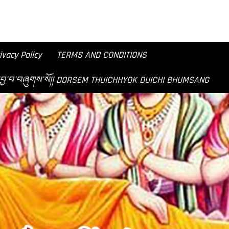
ivacy Policy
TERMS AND CONDITIONS
བཟང་ཞེས་བྱ་བ་བཞུགས་སོ།། DORSEM THUICHHYOK DUICHI BHUMSANG