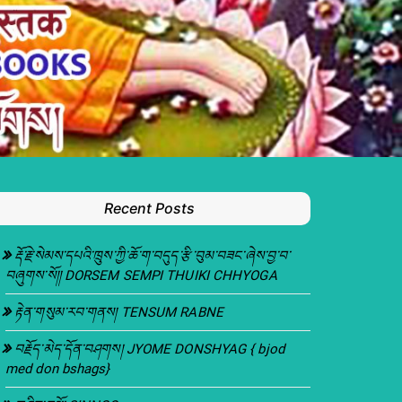
Recent Posts
རྡོ་རྗེ་སེམས་དཔའི་ཁྲུས་ཀྱི་ཆོ་ག་བདུད་རྩི་བུམ་བཟང་ཞེས་བྱ་བ་
བཞུགས་སོ།། DORSEM SEMPI THUIKI CHHYOGA
རྟེན་གསུམ་རབ་གནས། TENSUM RABNE
བརྗོད་མེད་དོན་བཤགས། JYOME DONSHYAG { bjod
med don bshags}