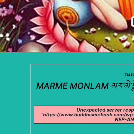
TIBE
MARME MONLAM མར་མེ་སྨོན་ལམ།
M
Unexpected server respo
"https://www.buddhismebook.com/w
NEP-AND