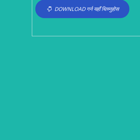
DOWNLOAD गर्न यहाँ थिच्नुहोस