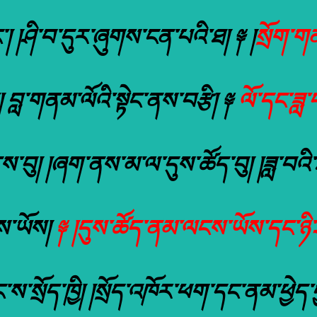
། །ཤི་བ་དུར་ཞུགས་ངན་པའི་ཐ། ༈ །
སྲོག་གན
་། བླ་གནམ་ལོའི་སྟེང་ནས་བརྩི། ༈
ལོ་དང་ཟླ་བ
་བུ། །ཞག་ནས་མ་ལ་དུས་ཚོད་བུ། །ཟླ་བའི་
ས་ཡོས།
༈ །དུས་ཚོད་ནམ་ལངས་ཡོས་དང་ཉི་
དང་ས་སྲོད་ཁྱི། །སྲོད་འཁོར་ཕག་དང་ནམ་ཕྱེད་