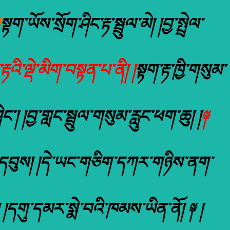
སྟག་ཡོས་སྲོག་ཤིང་རྟ་སྦྲུལ་མེ། །བྱ་སྤྲེལ་
་རྟའི་ལྡེ་མིག་བསྟན་པ་ནི། །
སྟག་རྟ་ཁྱི་གསུམ་
ིང་། །བྱ་གླང་སྦྲུལ་གསུམ་རླུང་ཕག་ཆུ། །
༈
ནས་དབུས། །དེ་ཡང་གཅིག་དཀར་གཉིས་ནག་
།དགུ་དམར་སྨེ་བའི་ཁམས་ཡིན་ནོ། ༈ །