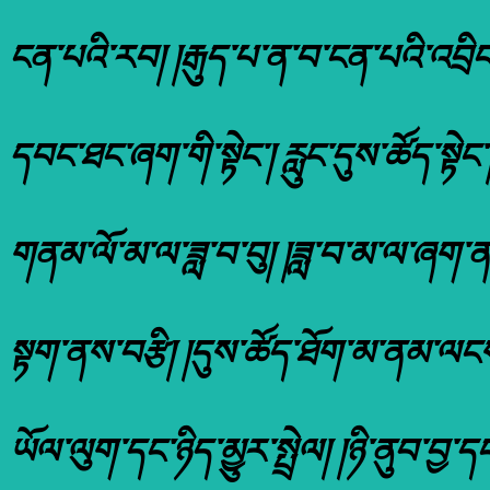
ངན་པའི་རབ། །རྒུད་པ་ན་བ་ངན་པའི་འབྲིང་
དབང་ཐང་ཞག་གི་སྟེང་། རླུང་དུས་ཚོད་སྟེང
གནམ་ལོ་མ་ལ་ཟླ་བ་བུ། །ཟླ་བ་མ་ལ་ཞག་ནས
སྟག་ནས་བརྩི། །དུས་ཚོད་ཐོག་མ་ནམ་ལང
ཡོལ་ལུག་དང་ཉིད་མྱུར་སྤྲེལ། །ཉི་ནུབ་བྱ་