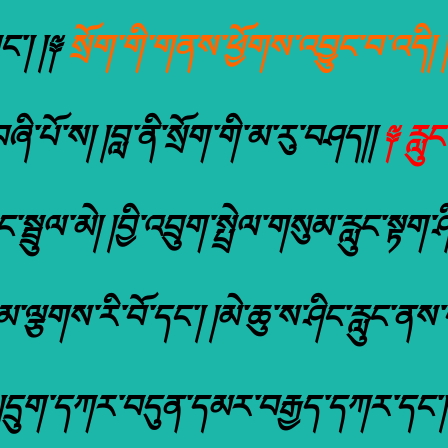
ང་། །༈
སྲོག་གི་གནས་ཕྱོགས་འབྱུང་བ་འདི། །
ཞི་པོ་ས། །བླ་ནི་སྲོག་གི་མ་རུ་བཤད།།
༈ རླུང
ྦྲུལ་མེ། །བྱི་འབྲུག་སྤྲེལ་གསུམ་རླུང་སྟག་ཤ
་ལྕགས་རི་བོ་དང་། །མེ་ཆུ་ས་ཤིང་རླུང་
། །དྲུག་དཀར་བདུན་དམར་བརྒྱད་དཀར་དང་། 