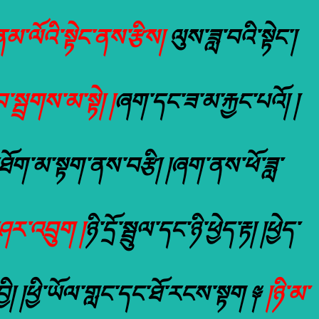
མ་ལོའི་སྟེང་ནས་རྩིས།
ལུས་ཟླ་བའི་སྟེང་།
་སྦྲགས་མ་སྟེ། །
ཞག་དང་ཟ་མ་རྐྱང་པའོ། །
ཐོག་མ་སྟག་ནས་བརྩི། །ཞག་ནས་ཕོ་ཟླ་
ཤར་འབྲུག །
ཉི་དྲོ་སྦྲུལ་དང་ཉི་ཕྱེད་རྟ། །ཕྱེད་
བྱི། །ཕྱི་ཡོལ་གླང་དང་ཐོ་རངས་སྟག ༈
།ཉི་མ་