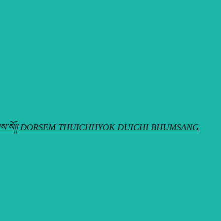
ེས་བྱ་བ་བཞུགས་སོ།། DORSEM THUICHHYOK DUICHI BHUMSANG