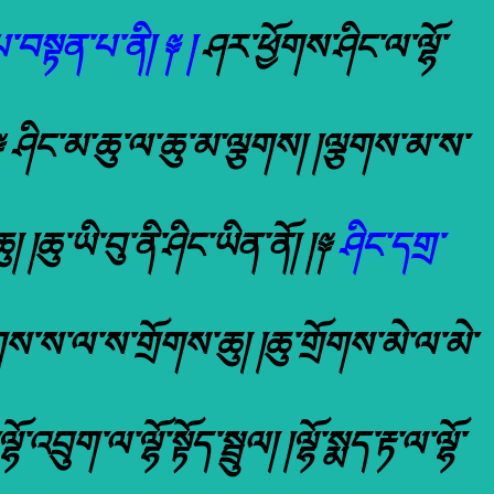
བསྟན་པ་ནི། ༈ །
ཤར་ཕྱོགས་ཤིང་ལ་ལྷོ་
༈ ཤིང་མ་ཆུ་ལ་ཆུ་མ་ལྕགས། །ལྕགས་མ་ས་
 །ཆུ་ཡི་བུ་ནི་ཤིང་ཡིན་ནོ། །༈
ཤིང་དགྲ་
ོགས་ས་ལ་ས་གྲོགས་ཆུ། །ཆུ་གྲོགས་མེ་ལ་མེ་
ུག་ལ་ལྷོ་སྟོད་སྦྲུལ། །ལྷོ་སྨད་རྟ་ལ་ལྷོ་