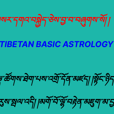
གསར་དགའ་བསྐྱེད་ཅེས་བྱ་བ་བཞུགས་སོ། །
(TIBETAN BASIC ASTROLOGY 
ྣ་ཚོགས་ཐེག་པས་འགྲོ་དོན་མཛད། །སྟོང་ཉིད་
ས་སྦལ་འདི། །མགོ་བོ་ལྷོ་བརྟེན་མཇུག་མ་བ