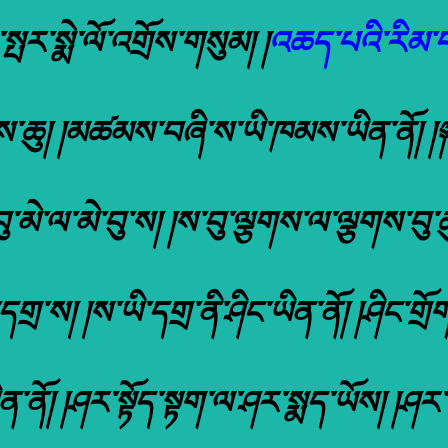
ར་སྨེ་ལོ་འགྲོས་གསུམ། །
འཆད་པའི་རིམ་པ་
ོགས་ཆུ། །མཚམས་བཞི་ས་ཡི་ཁམས་ཡིན་ནོ། །
བུ་མེ་ལ་མེ་བུ་ས། །ས་བུ་ལྕགས་ལ་ལྕགས་བུ་ཆུ།
་དགྲ་ས། །ས་ཡི་དགྲ་ནི་ཤིང་ཡིན་ནོ། །ཤིང་གྲ
ོ། །ཤར་སྟོད་སྟག་ལ་ཤར་སྨད་ཡོས། །ཤར་ལྷོ་འབྲ