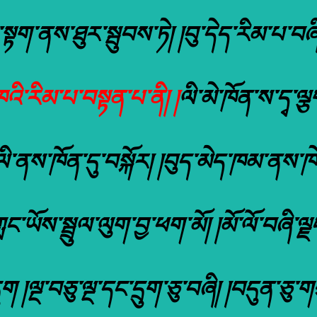
་སྟག་ནས་ཐུར་སྦུབས་ཏེ། །བུ་དེད་རིམ་པ་བཞི
འི་རིམ་པ་བསྟན་པ་ནི། །
ལི་མེ་ཁོན་ས་དྭ་
་པ་ལི་ནས་ཁོན་དུ་བསྐོར། །བུད་མེད་ཁམ་ནས་
ླང་ཡོས་སྦྲུལ་ལུག་བྱ་ཕག་མོ། །མོ་ལོ་བཞི་ལ
ྲུག །ལྔ་བཅུ་ལྔ་དང་དྲུག་ཅུ་བཞི། །བདུན་ཅུ