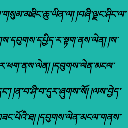
སུམ་མཐིང་ཆུ་ཡིན་ལ། །བཞི་ལྗང་ཤིང་ལ་
ས་དབུགས་དཔྱིད་ར་སྟག་ནས་ལེན། །ས་
ུན་ར་ཕག་ནས་ལེན། །དབུགས་ལེན་མངལ་
་། །ན་བ་ཤི་བ་དུར་ཞུགས་སོ། །ལས་བྱེད་
་པ་བཟང་པོའི་ཐ། །དབུགས་ལེན་མངལ་གནས་