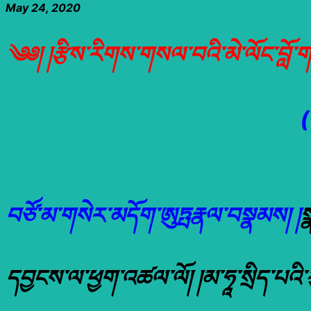
May 24, 2020
༄༅། །རྩིས་རིགས་གསལ་བའི་མེ་ལོང་བློ་
བཙོ་མ་གསེར་མདོག་ཨུཏྤརྣལ་བསྣམས། །
ས
དབྱངས་ལ་ཕྱག་འཚལ་ལོ། །མ་ཧཱ་སྲིད་པའི་རུ