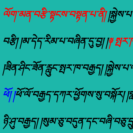
ལོག་མན་བརྩི་སྟངས་བསྟན་པ་ནི།
།སྐྱེས་པ
བརྩི། །མ་དེད་རིམ་པ་བཞིན་དུ་བྱ། །
༈ སྤར་ཁ
།ཟིན་ཤིང་ཟོན་རླུང་སྤར་ཁ་བརྒྱད། །སྐྱེས
ཕོ། །
ཕོ་ལོ་བརྒྱད་དཀར་ཕྱོགས་སུ་བསྐོར། །ག
ཉི་ཤུ་བརྒྱད། །སུམ་ཅུ་བདུན་དང་བཞི་བཅུ་ད