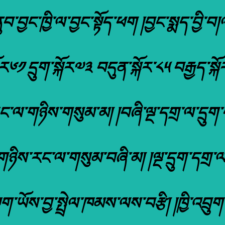
ནུབ་བྱང་ཁྱི་ལ་བྱང་སྟོད་ཕག །བྱང་སྨད་བྱི་བ
ར༦༡ དྲུག་སྐོར༧༣ བདུན་སྐོར་༨༥ བརྒྱད་སྐ
་ལ་གཉིས་གསུམ་མ། །བཞི་ལྔ་དགྲ་ལ་དྲུག་བ
ཉིས་རང་ལ་གསུམ་བཞི་མ། །ལྔ་དྲུག་དགྲ་ལ་བ
ག་ཡོས་བྱ་སྤྲེལ་ཁམས་ལས་བརྩི། །ཁྱི་འབྲུག་ཕ