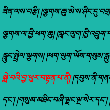
ཟིན་ལས་བརྩི། །ལྕགས་ཆུ་མེ་ས་ཤིང་དུ་བགྲ
ལྕགས་ལ་བྱི་ཕག་ཆུ། །གླང་ལུག་ཁྱི་འབྲུག་བ
རླུང་སྤྲེལ་ལྕགས། །ཕག་ལུག་ཡོས་གསུམ་རླུང་ས
སྨེ་བའི་བྱ་ཕུར་བསྟན་པ་ནི།
།དབུས་ནི་གནམ
དང་། །གསུམ་མཐིང་བཞི་ལྗང་ལྔ་སེར་དང་