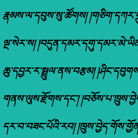
རྣམས་ལ་དབུས་སུ་ཚོགས། །གཅིག་དཀར་དྲ
ལྔ་སེར་ས། །བདུན་དམར་དགུ་དམར་མེ་ཡིན་
ཆུ་དབྱར་ར་སྦྲུལ་ནས་བརྩམ། །ཤིང་དབུག
གནས་ལུས་རྫོགས་དང་། །བཅོས་པ་ཁྲུས་བྱེད
དར་བ་བཟང་པོའི་རབ། །ཁྲུས་བྱེད་གོས་ག