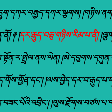
ུག་དཀར་བརྒྱད་དཀར་ལྕགས། །གཉིས་ནག་ག
ནོ། ༈ །
དར་རྒུད་བཅུ་གཉིས་རིམ་པ་ནི།
།ལྕག
ས་སྟོན་ར་སྤྲེལ་ནས་ལེན། །མེ་དབུགས་དག
་གོས་གྱོན་དང་། །ལས་བྱེད་དར་བ་རྒུད་པ་དང
ྱོན་བཟང་པོའི་འབྲིང་། །ལུས་རྫོགས་བཙས