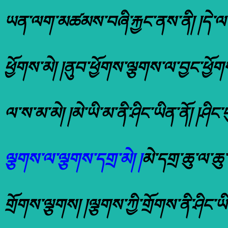
ཡན་ལག་མཚམས་བཞི་རྐྱང་ནས་ནི། །དེ་ལ་སྤ
ཕྱོགས་མེ། །ནུབ་ཕྱོགས་ལྕགས་ལ་བྱང་ཕྱ
ལ་ས་མ་མེ། །མེ་ཡི་མ་ནི་ཤིང་ཡིན་ནོ། །ཤིང་
ལྕགས་ལ་ལྕགས་དགྲ་མེ། །
མེ་དགྲ་ཆུ་ལ་ཆུ
གྲོགས་ལྕགས། །ལྕགས་ཀྱི་གྲོགས་ནི་ཤིང་ཡིན་ན