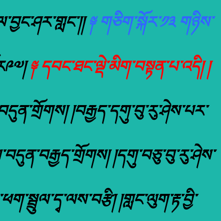
།ལ་བྱང་ཤར་གླང་།།
༈ གཅིག་སྐོར་༡༣ གཉིས་
ོར༩༧།
༈ དབང་ཐང་ལྡེ་མིག་བསྟན་པ་འདི། །
དུན་གྲོགས། །བརྒྱད་དགུ་བུ་རུ་ཤེས་པར་
དུན་བརྒྱད་གྲོགས། །དགུ་བཅུ་བུ་རུ་ཤེས་
ག་སྦྲུལ་དྭ་ལས་བརྩི། །གླང་ལུག་རྟ་བྱི་