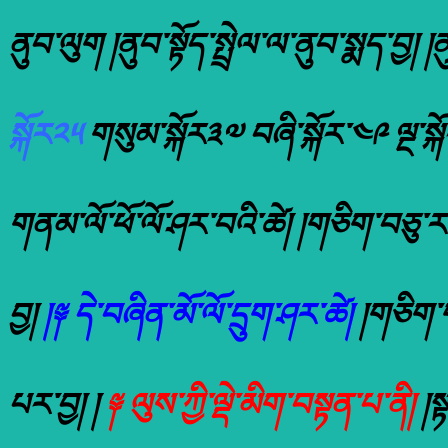
ནུབ་ལུག །ནུབ་སྟོད་སྤྲེལ་ལ་ནུབ་སྨད་བྱ། །
སྐོར༢༥
གསུམ་སྐོར༣༧ བཞི་སྐོར་༤༩ ལྔ་སྐོ
གནམ་ལོ་ཕོ་ལོ་ཤར་བའི་ཚེ། །གཅིག་བཅུ་རང
བྱ།
།༈ དེ་བཞིན་མོ་ལོ་དྲུག་ཤར་ཚེ།
།གཅིག་ག
པར་བྱ། །
༈ ལུས་ཀྱི་ལྡེ་མིག་བསྟན་པ་ནི།
།སྟ