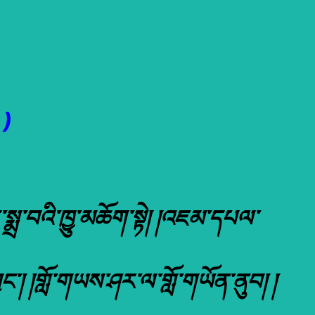
)
སྨྲ་བའི་ཁྱུ་མཆོག་སྟེ། །འཇམ་དཔལ་
ྱང་། །གློ་གཡས་ཤར་ལ་གློ་གཡོན་ནུབ། །