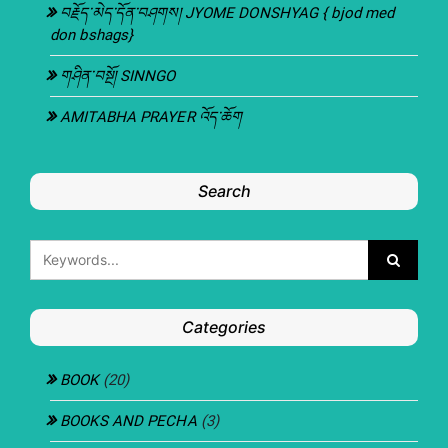
བརྗོད་མེད་དོན་བཤགས། JYOME DONSHYAG { bjod med
don bshags}
གཤིན་བསྔོ། SINNGO
AMITABHA PRAYER འོད་ཆོག
Search
Categories
BOOK
(20)
BOOKS AND PECHA
(3)