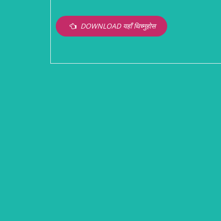
DOWNLOAD यहाँ थिच्नुहोस