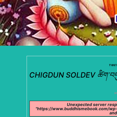
TIBE
CHIGDUN SOLDEV ཚིག་བདུན་གསོ
M
Unexpected server respo
"https://www.buddhismebook.com/wp-c
and