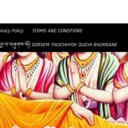
ivacy Policy
TERMS AND CONDITIONS
བཟང་ཞེས་བྱ་བ་བཞུགས་སོ།། DORSEM THUICHHYOK DUICHI BHUMSANG