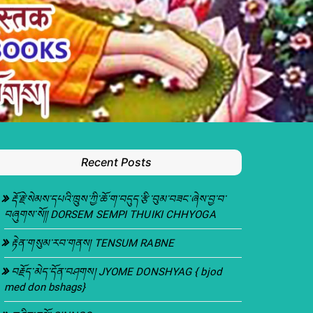
Recent Posts
རྡོ་རྗེ་སེམས་དཔའི་ཁྲུས་ཀྱི་ཆོ་ག་བདུད་རྩི་བུམ་བཟང་ཞེས་བྱ་བ་
བཞུགས་སོ།། DORSEM SEMPI THUIKI CHHYOGA
རྟེན་གསུམ་རབ་གནས། TENSUM RABNE
བརྗོད་མེད་དོན་བཤགས། JYOME DONSHYAG { bjod
med don bshags}