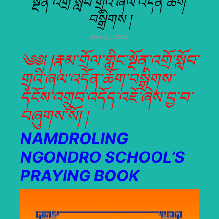
སྔོན་འགྲོ་སློབ་གྲྭའི་ཞལ་འདོན་ཆོག་
བསྒྲིགས །
MAY 21, 2020
༄༅། །རྣམ་གྲོལ་གླིང་སྔོན་འགྲོ་སློབ་
གྲྭའི་ཞལ་འདོན་ཆོག་བསྒྲིགས་
དངོས་འགྲུབ་འདོད་འཇོ་ཞེས་བྱ་བ་
བཞུགས་སོ། །
NAMDROLING
NGONDRO SCHOOL’S
PRAYING BOOK