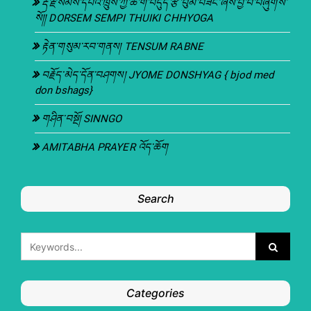
རྡོ་རྗེ་སེམས་དཔའི་ཁྲུས་ཀྱི་ཆོ་ག་བདུད་རྩི་བུམ་བཟང་ཞེས་བྱ་བ་བཞུགས་
སོ།། DORSEM SEMPI THUIKI CHHYOGA
རྟེན་གསུམ་རབ་གནས། TENSUM RABNE
བརྗོད་མེད་དོན་བཤགས། JYOME DONSHYAG { bjod med
don bshags}
གཤིན་བསྔོ། SINNGO
AMITABHA PRAYER འོད་ཆོག
Search
Categories