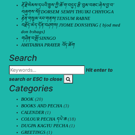
རྡོ་རྗེ་སེམས་དཔའི་ཁྲུས་ཀྱི་ཆོ་ག་བདུད་རྩི་བུམ་བཟང་ཞེས་བྱ་བ་
བཞུགས་སོ།། DORSEM SEMPI THUIKI CHHYOGA
རྟེན་གསུམ་རབ་གནས། TENSUM RABNE
བརྗོད་མེད་དོན་བཤགས། JYOME DONSHYAG { bjod med
don bshags}
གཤིན་བསྔོ། SINNGO
AMITABHA PRAYER འོད་ཆོག
Search
Hit enter to
search or ESC to close
Categories
BOOK
(20)
BOOKS AND PECHA
(3)
CALENDER
(1)
COLOUR PECHA དཔེ་ཆ
(18)
DUGPA KAGYU PECHA
(1)
GREETINGS
(1)