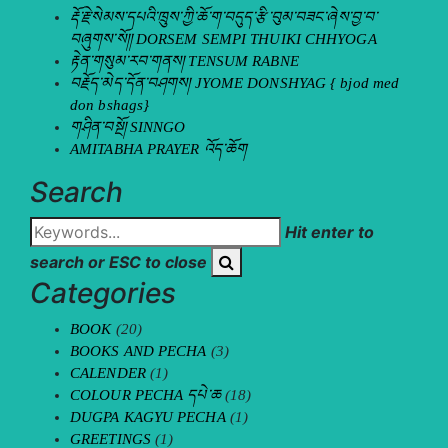
རྡོ་རྗེ་སེམས་དཔའི་ཁྲུས་ཀྱི་ཆོ་ག་བདུད་རྩི་བུམ་བཟང་ཞེས་བྱ་བ་
བཞུགས་སོ།། DORSEM SEMPI THUIKI CHHYOGA
རྟེན་གསུམ་རབ་གནས། TENSUM RABNE
བརྗོད་མེད་དོན་བཤགས། JYOME DONSHYAG { bjod med
don bshags}
གཤིན་བསྔོ། SINNGO
AMITABHA PRAYER འོད་ཆོག
Search
Hit enter to
search or ESC to close
Categories
BOOK
(20)
BOOKS AND PECHA
(3)
CALENDER
(1)
COLOUR PECHA དཔེ་ཆ
(18)
DUGPA KAGYU PECHA
(1)
GREETINGS
(1)