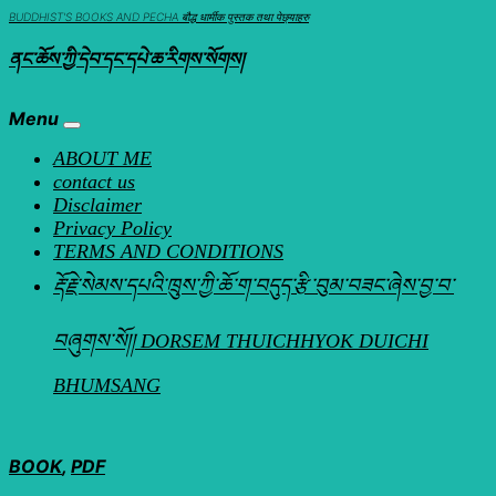
Skip
BUDDHIST'S BOOKS AND PECHA बौद्ध धार्मीक पुस्तक तथा पेछ्याहरु
to
ནང་ཆོས་ཀྱི་དེབ་དང་དཔེ་ཆ་རིགས་སོགས།
content
Menu
ABOUT ME
contact us
Disclaimer
Privacy Policy
TERMS AND CONDITIONS
རྡོ་རྗེ་སེམས་དཔའི་ཁྲུས་ཀྱི་ཆོ་ག་བདུད་རྩི་བུམ་བཟང་ཞེས་བྱ་བ་
བཞུགས་སོ།། DORSEM THUICHHYOK DUICHI
BHUMSANG
BOOK
,
PDF