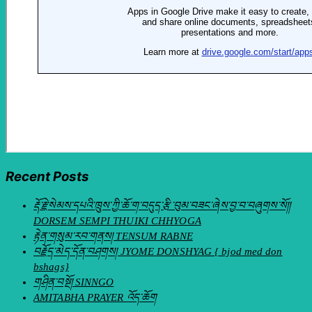
Recent Posts
རྡོ་རྗེ་སེམས་དཔའི་ཁྲུས་ཀྱི་ཆོ་ག་བདུད་རྩི་བུམ་བཟང་ཞེས་བྱ་བ་བཞུགས་སོ།།
DORSEM SEMPI THUIKI CHHYOGA
རྟེན་གསུམ་རབ་གནས། TENSUM RABNE
བརྗོད་མེད་དོན་བཤགས། JYOME DONSHYAG { bjod med don
bshags}
གཤིན་བསྔོ། SINNGO
AMITABHA PRAYER འོད་ཆོག