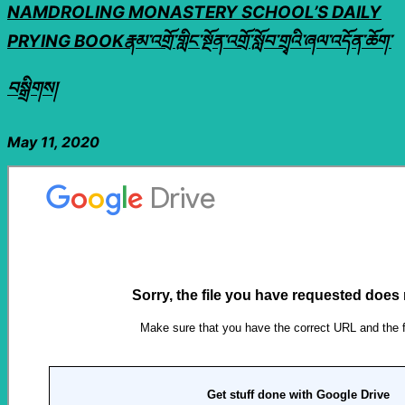
NAMDROLING MONASTERY SCHOOL’S DAILY
PRYING BOOKརྣམ་འགྲོ་གླིང་སྔོན་འགྲོ་སློབ་གྲྭའི་ཞལ་འདོན་ཆོག་
བསྒྲིགས།
May 11, 2020