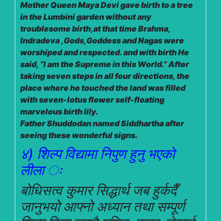
Mother Queen Maya Devi gave birth to a tree
in the Lumbini garden without any
troublesome birth,at that time Brahma,
Indradeva ,Gods,Goddess and Nagas were
worshiped and respected. and with birth He
said, “I am the Supreme in this World.” After
taking seven steps in all four directions, the
place where he touched the land was filled
with seven-lotus flower self-floating
marvelous birth lily.
Father Shuddodan named Siddhartha after
seeing these wonderful signs.
४) शिल्प विद्यामा निपुण हुनु भएको
लीला ः
बोधिसत्व कुमार सिद्धार्थ जब हुर्कदैँ
जानुभयो आफ्नो अध्यान तथा सम्पूर्ण