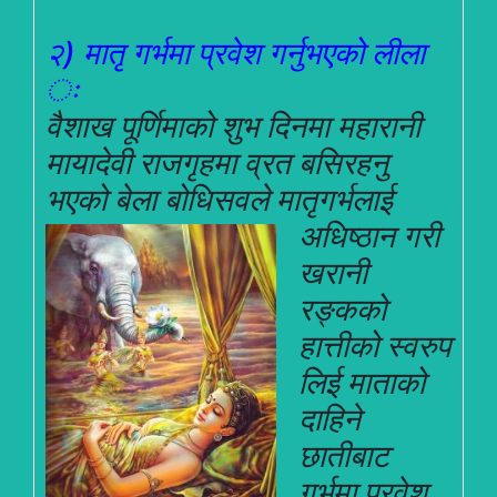
२) मातृ गर्भमा प्रवेश गर्नुभएको लीला
ः
वैशाख पूर्णिमाको शुभ दिनमा महारानी
मायादेवी राजगृहमा व्रत बसिरहनु
भएको बेला बोधिसवले मातृ
गर्भलाई
अधिष्ठान गरी
खरानी
रङ्कको
हात्तीको स्वरुप
लिई माताको
दाहिने
छातीबाट
गर्भमा प्रवेश