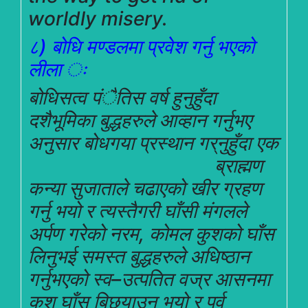
worldly misery.
८) बोधि मण्डलमा प्रवेश गर्नु भएको
लीला ः
बोधिसत्व पंैतिस वर्ष हुनुहुँदा
दशैभूमिका बुद्धहरुले आव्हान गर्नुभए
अनुसार बोधगया प्रस्थान गर्
नुहुँदा एक
ब्राह्मण
कन्या सुजाताले चढाएको खीर ग्रहण
गर्नु भयो र त्यस्तैगरी घाँसी मंगलले
अर्पण गरेको नरम, कोमल कुशको घाँस
लिनुभई समस्त बुद्धहरुले अधिष्ठान
गर्नुभएको स्व–उत्पतित वज्र आसनमा
कुश घाँस बिछ्याउनु भयो र पूर्व