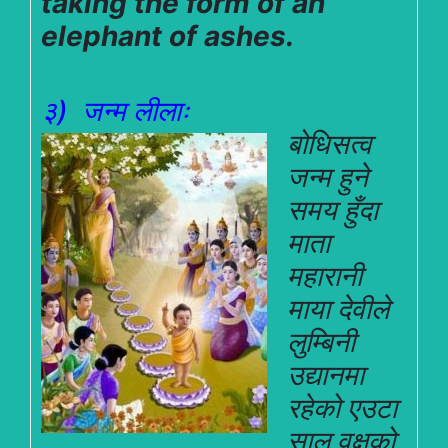
taking the form of an
elephant of ashes.
३) जन्म लीलाः
बोधिस
त्व
जन्म हुने
समय हुँदा
माता
महारानी
माया देवीले
लुम्बिनी
उद्यानमा
रहेको एउटा
साल वृक्षको