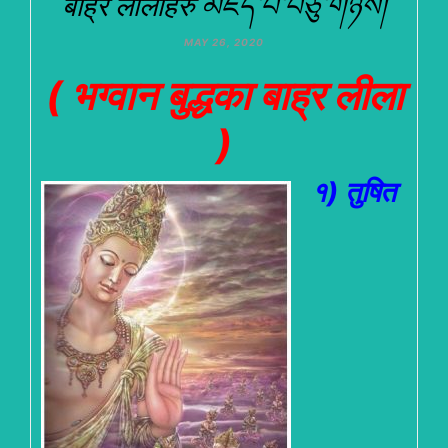
बाह्र लीलाहरु མཛད་པ་བཅུ་གཉིས།
MAY 26, 2020
( भग्वान बुद्धका बाह्र लीला
)
१) तु
षित