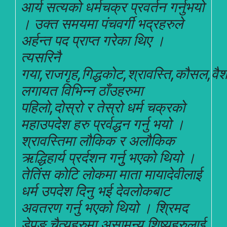
आर्य सत्यको धर्मचक्र प्रवर्तन गर्नुभयो
। उक्त समयमा पंचवर्गी भद्रहरुले
अर्हन्त पद प्राप्त गरेका थिए ।
त्यसरिनै
गया,राजगृह,गिद्धकोट,श्रावस्ति,कौसल,वैश
लगायत विभिन्न ठाँउहरुमा
पहिलो,दोस्रो र तेस्रो धर्म चक्रको
महाउपदेश हरु प्रर्वद्धन गर्नु भयो ।
श्रावस्तिमा लौकिक र अलौकिक
ऋद्धिहार्य प्रर्दशन गर्नुु भएको थियो ।
तेतिंस कोटि लोकमा माता मायादेवीलाई
धर्म उपदेश दिनु भई देवलोकबाट
अवतरण गर्नु भएको थियो । श्रिमद
डेपुङ चैत्यहरुमा असामन्य शिष्यहरुलाई