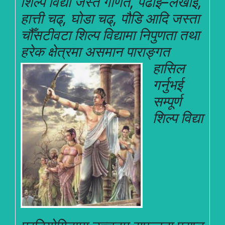
शिल्प विद्या जस्तै गणित, पढाइ–लेखाई,
हात्ती चढ्, घोडा चढ्, पौडि आदि जस्ता
चौँसटीवटा शिल्प विद्यामा निपुणता तथा
हरेक क्षेत्रमा
असमान पाराङ्गत
हासिल
गर्नुभई
सम्पूर्ण
शिल्प विद्या