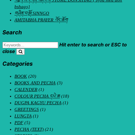
བརྗོད་མེད་དོན་བཤགས། JYOME DONSHYAG { bjod med don
bshags}
གཤིན་བསྔོ། SINNGO
AMITABHA PRAYER འོད་ཆོག
Search
Hit enter to search or ESC to
close
Categories
BOOK
(20)
BOOKS AND PECHA
(3)
CALENDER
(1)
COLOUR PECHA དཔེ་ཆ
(18)
DUGPA KAGYU PECHA
(1)
GREETINGS
(1)
LUNGTA
(1)
PDF
(5)
PECHA (TEXT)
(21)