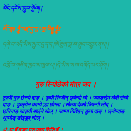
མོང་དངོས་གྲུབ་སྩོལ། །
ཨོཾ་ཨཱཿ ཧཱུྃ་བཛྲ་གུ་རུ་པདྨ་སིདྡྷ་ཧཱུྃ༔
དགེ་བ་འདི་ཡིས་མྱུར་དུ་དག །ཨོ་རྒྱན་བླ་མ་གྲུབ་འགྱུར་ནས། །
འགྲོ་བ་གཅིག་ཀྱང་མ་ལུས་པ། །དེ་ཡིས་ས་ལ་འགོད་པར་ཤོག །
गुरु रिन्पोछेको मंत्र जप ।
टुल्पी गुरु छेन्ग्ये दाङ् । डुब्पी रिग्जीन् छ्येन्पो ग्ये । ज्याङसेम ञेवी सेग्ये
दाङ् । डुब्छ्येन काग्ये ल्हा छोग्ला ।सोल्वा देब्सो ज्यिन्गी लोब् ।
छ्यिनाङ् साङ्वी बार्छ्ये सोल् । साम्पा यिश्हिन् डुब्पा दाङ् । छ्योग्दाङ्
थुन्मोङ् ङोइडुब् चोल् ।
ॐ आ हुँ वज्र गुरु पद्म सिद्धि हुँ ।