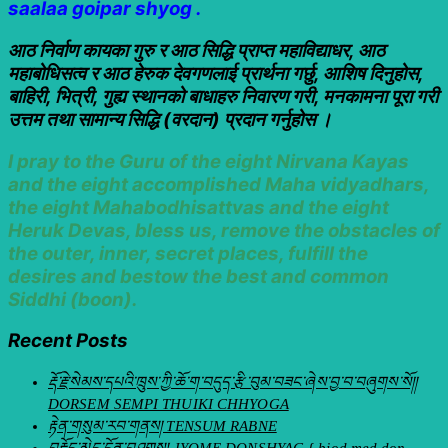
saalaa goipar shyog .
आठ निर्वाण कायका गुरु र आठ सिद्धि प्राप्त महाविद्याधर, आठ
महाबोधिसत्व र आठ हेरुक देवगणलाई प्रार्थना गर्छु, आशिष दिनुहोस,
बाहिरी, भित्री, गुह्य स्थानको बाधाहरु निवारण गरी, मनकामना पूरा गरी
उत्तम तथा सामान्य सिद्धि (वरदान) प्रदान गर्नुहोस ।
I pray to the Guru of the eight Nirvana Kayas
and the eight accomplished Maha vidyadhars,
the eight Mahabodhisattvas and the eight
Heruk Devas, bless us, remove the obstacles of
the outer, inner, secret places, fulfill the
desires and bestow the best and common
Siddhi (boon).
Recent Posts
རྡོ་རྗེ་སེམས་དཔའི་ཁྲུས་ཀྱི་ཆོ་ག་བདུད་རྩི་བུམ་བཟང་ཞེས་བྱ་བ་བཞུགས་སོ།།
DORSEM SEMPI THUIKI CHHYOGA
རྟེན་གསུམ་རབ་གནས། TENSUM RABNE