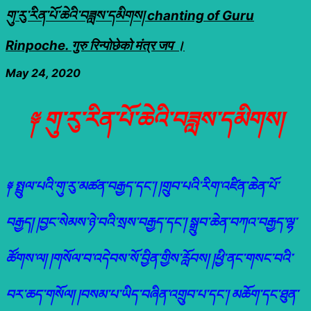
གུ་རུ་རིན་པོ་ཆེའི་བཟླས་དམིགས། chanting of Guru
Rinpoche. गुरु रिन्पोछेको मंत्र जप ।
May 24, 2020
༈ གུ་རུ་རིན་པོ་ཆེའི་བཟླས་དམིགས།
༈ སྤྲུལ་པའི་གུ་རུ་མཚན་བརྒྱད་དང་། །གྲུབ་པའི་རིག་འཛིན་ཆེན་པོ་
བརྒྱད། །བྱང་སེམས་ཉེ་བའི་སྲས་བརྒྱད་དང་། སྒྲུབ་ཆེན་
བཀའ་བརྒྱད་ལྷ་
ཚོགས་ལ། །གསོལ་བ་འདེབས་སོ་བྱིན་གྱིས་རློབས། །ཕྱི་ནང་གསང་བའི་
བར་ཆད་གསོལ། །བསམ་པ་ཡིད་བཞིན་འགྲུབ་པ་དང་། མཆོག་དང་ཐུན་