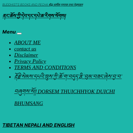
Skip
BUDDHIST'S BOOKS AND PECHA बौद्ध धार्मीक पुस्तक तथा पेछ्याहरु
to
ནང་ཆོས་ཀྱི་དེབ་དང་དཔེ་ཆ་རིགས་སོགས།
content
Menu
ABOUT ME
contact us
Disclaimer
Privacy Policy
TERMS AND CONDITIONS
རྡོ་རྗེ་སེམས་དཔའི་ཁྲུས་ཀྱི་ཆོ་ག་བདུད་རྩི་བུམ་བཟང་ཞེས་བྱ་བ་
བཞུགས་སོ།། DORSEM THUICHHYOK DUICHI
BHUMSANG
TIBETAN NEPALI AND ENGLISH