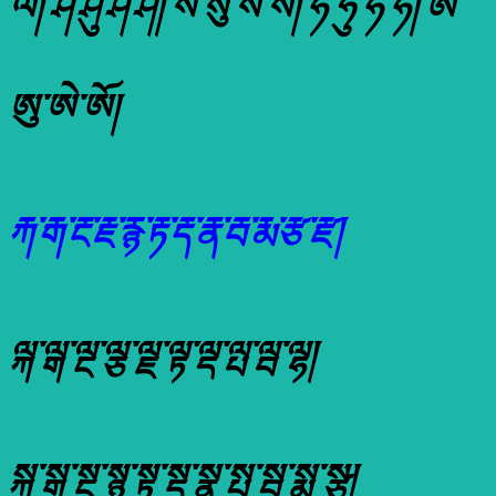
ལོ། ཤི་ཤུ་ཤེ་ཤོ། སི་སུ་སེ་སོ། ཧི་ཧུ་ཧེ་ཧོ། ཨི་
ཨུ་ཨེ་ཨོ།
རྐ་རྒ་རྔ་རྗ་རྙ་རྟ་རྡ་རྣ་རྦ་རྨ་རྩ་རྫ།
ལྐ་ལྒ་ལྔ་ལྕ་ལྗ་ལྟ་ལྡ་ལྤ་ལྦ་ལྷ།
སྐ་སྒ་སྔ་སྙ་སྟ་སྡ་སྣ་སྤ་སྦ་སྨ་སྩ།