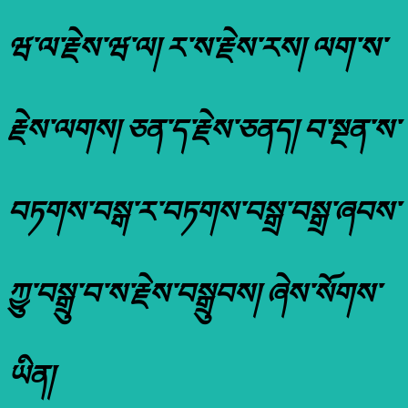
ཝ་ལ་རྗེས་ཝ་ལ། ར་ས་རྗེས་རས། ལག་ས་
རྗེས་ལགས། ཅན་ད་རྗེས་ཅནད། བ་སྔན་ས་
བཏགས་བསྒ་ར་བཏགས་བསྒྲ་བསྒྲ་ཞབས་
ཀྱུ་བསྒྲུ་བ་ས་རྗེས་བསྒྲུབས། ཞེས་སོགས་
ཡིན།