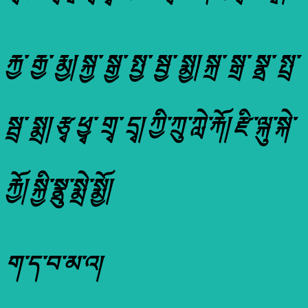
རྐྱ་ རྒྱ་ རྨྱ། སྐྱ་ སྒྱ་ སྤྱ་ སྦྱ་ སྨྱ། སྐྲ་ སྒྲ་ སྣྲ་ སྤྲ་
སྦྲ་ སྨྲ། རྩྭ ཕྱྭ་ གྲྭ་ དྲྭ། ཀྱི་ཀྲུ་ཀླེ་རྐོ། རྫི་ལྐུ་སྐེ་
རྐྱོ། སྐྱི་སྣྲུ་སྨྲེ་སྨྱོ།
ག་ད་བ་མ་འ།