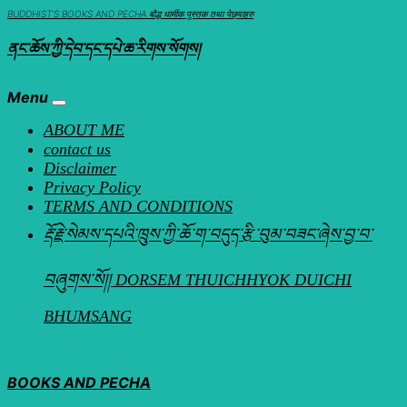
Skip
BUDDHIST'S BOOKS AND PECHA बौद्ध धार्मीक पुस्तक तथा पेछ्याहरु
to
ནང་ཆོས་ཀྱི་དེབ་དང་དཔེ་ཆ་རིགས་སོགས།
content
Menu
ABOUT ME
contact us
Disclaimer
Privacy Policy
TERMS AND CONDITIONS
རྡོ་རྗེ་སེམས་དཔའི་ཁྲུས་ཀྱི་ཆོ་ག་བདུད་རྩི་བུམ་བཟང་ཞེས་བྱ་བ་
བཞུགས་སོ།། DORSEM THUICHHYOK DUICHI
BHUMSANG
BOOKS AND PECHA