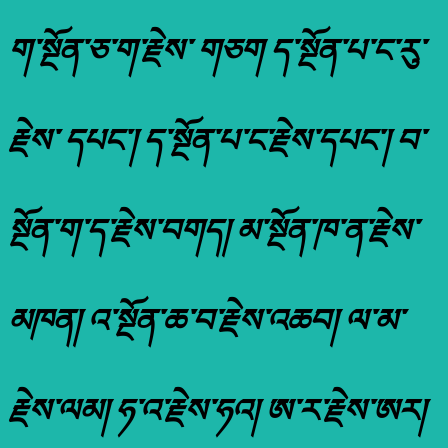
ག་སྔོན་ཅ་ག་རྗེས་ གཅག ད་སྔོན་པ་ང་རུ་
རྗེས་ དཔང་། ད་སྔོན་པ་ང་རྗེས་དཔང་། བ་
སྔོན་ག་ད་རྗེས་བགད། མ་སྔོན་ཁ་ན་རྗེས་
མཁན། འ་སྔོན་ཆ་བ་རྗེས་འཆབ། ལ་མ་
རྗེས་ལམ། ཧ་འ་རྗེས་ཧའ། ཨ་ར་རྗེས་ཨར།