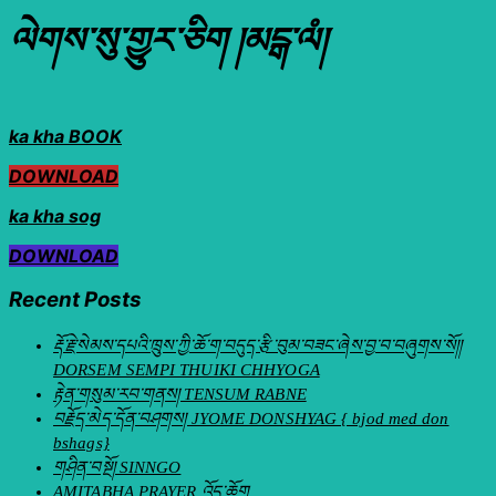
ལེགས་སུ་གྱུར་ཅིག །མངྒ་ལཾ།
ka kha BOOK
DOWNLOAD
ka kha sog
DOWNLOAD
Recent Posts
རྡོ་རྗེ་སེམས་དཔའི་ཁྲུས་ཀྱི་ཆོ་ག་བདུད་རྩི་བུམ་བཟང་ཞེས་བྱ་བ་བཞུགས་སོ།།
DORSEM SEMPI THUIKI CHHYOGA
རྟེན་གསུམ་རབ་གནས། TENSUM RABNE
བརྗོད་མེད་དོན་བཤགས། JYOME DONSHYAG { bjod med don
bshags}
གཤིན་བསྔོ། SINNGO
AMITABHA PRAYER འོད་ཆོག