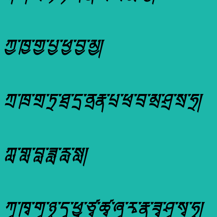
ཀྱ་ཁྱ་གྱ་པྱ་ཕྱ་བྱ་མྱ།
ཀྲ་ཁྲ་གྲ་ཏྲ་ཐྲ་དྲ་ནྲརྣ་པྲ་ཕྲ་བྲ་མྲ་ཤྲ་སྲ་ཧྲ།
ཀླ་གླ་བླ་ཟླ་རླ་སླ།
ཀྭ་ཁྭ་གྭ་ཉྭ་དྭ་ཕྱྭ་ཙྭ་ཚྭ་ཞྭ་རྭ་རྣ་ཟྭ་ཤྭ་སྭ་ཧྭ།