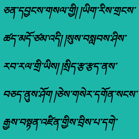
ཅན་དབྱངས་གསལ་གྱི། །ཡིག་རིས་གྲངས་
ཚད་མདོ་ཙམ་འདི། །སུས་བསླབས་ཤིས་
རབ་རལ་གྲི་ཡིས། །སྲིད་རྩ་རྩད་ནས་
བཅད་ནུས་ཤོག །ཅེས་གསེར་དགོན་སངས་
རྒྱས་བསྟན་འཛིན་གྱིས་བྲིས་པ་དགེ་