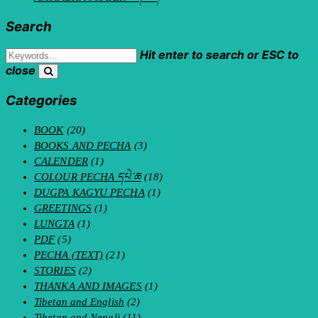
Search
Hit enter to search or ESC to
close
Categories
BOOK
(20)
BOOKS AND PECHA
(3)
CALENDER
(1)
COLOUR PECHA དཔེ་ཆ
(18)
DUGPA KAGYU PECHA
(1)
GREETINGS
(1)
LUNGTA
(1)
PDF
(5)
PECHA (TEXT)
(21)
STORIES
(2)
THANKA AND IMAGES
(1)
Tibetan and English
(2)
Tibetan and Nepali
(11)