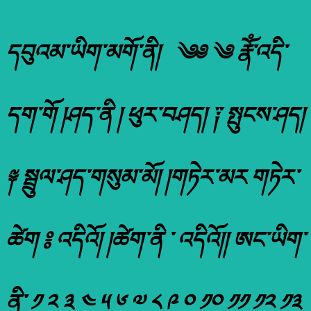
དབུའམ་ཡིག་མགོ་ནི། ༄༅ ༄ རྣོཾ་འདི་
དག་གོ །ཤད་ནི ། ཕུར་བཤད། ༑ སྤུངས་ཤད།
༈ སྦྲུལ་ཤད་གསུམ་མོ། །གཏེར་མར གཏེར་
ཚེག ༔ འདིའོ། །ཚེག་ནི ་ འདིའོ།། ཨང་ཡིག་
ནི་ ༡ ༢ ༣ ༤ ༥ ༦ ༧ ༨ ༩ ༠ ༡༠ ༡༡ ༡༢ ༡༣