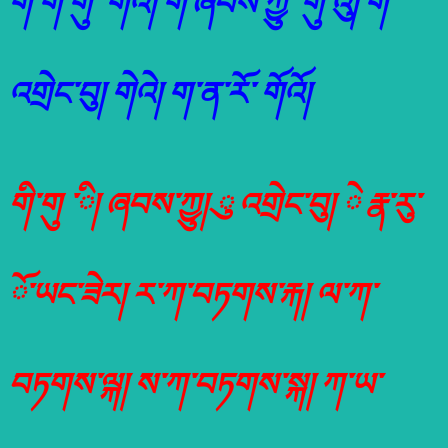
ག་གི་གུ་ གིའི། ག་ཞབས་ཀྱུ་ གུ་འུ། ག་
འགྲེང་བུ། གེའེ། ག་ན་རོ་ གོའོ།
གི་གུ ་ི། ཞབས་ཀྱུ། ུ འགྲེང་བུ། ེ རྣ་རུ་
ོ་ཡང་ཟེར། ར་ཀ་བཏགས་རྐ། ལ་ཀ་
བཏགས་ལྐ། ས་ཀ་བཏགས་སྐ། ཀ་ཡ་