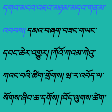
དགའ་མངའ་འཇའ་མཉམ་མདའ་གནམ་
འབབས།
དམའ་བཞག་བཟང་གཡང་
དབང་ཆེར་འགྱུར། །ཀོའོ་ཀའམ་ཀེའུ་
ཀའང་བའི་ཚིག་གྲོགས། ཝ་ར་འབོད་ལ་
སོགས་ཞིབ་ཆ་དགོས། །བོད་ལུགས་ཚེག་