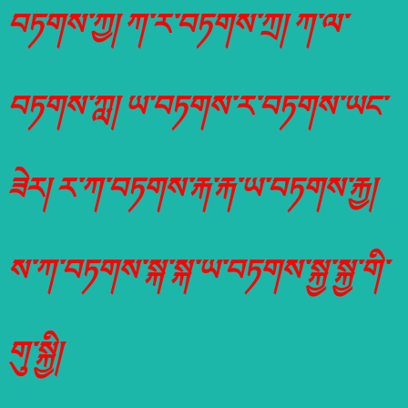
བཏགས་ཀྱ། ཀ་ར་བཏགས་ཀྲ། ཀ་ལ་
བཏགས་ཀླ། ཡ་བཏགས་ར་བཏགས་ཡང་
ཟེར། ར་ཀ་བཏགས་རྐ་རྐ་ཡ་བཏགས་རྐྱ།
ས་ཀ་བཏགས་སྐ་སྐ་ཡ་བཏགས་སྐྱ་སྐྱ་གི་
གུ་སྐྱི།