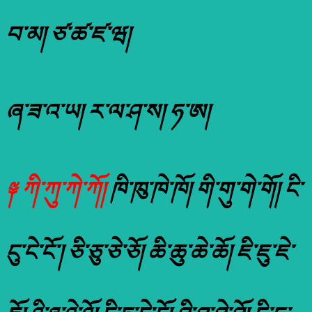
བ་མ། ཙ་ཚ་ཛ་ཝ།
ཞ་ཟ་འ་ཡ། ར་ལ་ཤ་ས། ཧ་ཨ།
༈ ཀི་ཀུ་ཀེ་ཀོ།
ཁི་ཁུ་ཁེ་ཁོ། གི་གུ་གེ་གོ། ངི་
ངུ་ངེ་ངོ་། ཅི་ཅུ་ཅེ་ཅོ། ཆི་ཆུ་ཆེ་ཆོ། ཇི་ཇུ་ཇེ་