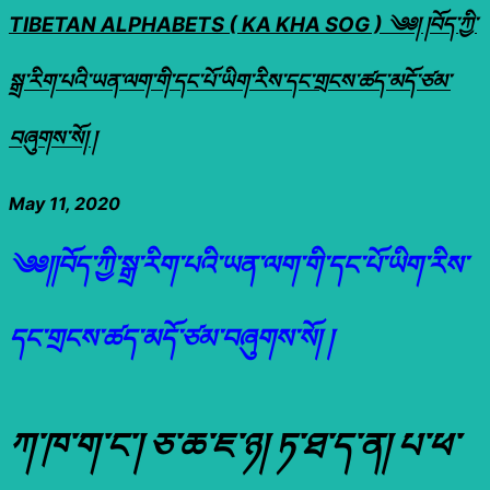
TIBETAN ALPHABETS ( KA KHA SOG ) ༄༅། །བོད་ཀྱི་
སྒྲ་རིག་པའི་ཡན་ལག་གི་དང་པོ་ཡིག་རིས་དང་གྲངས་ཚད་མདོ་ཙམ་
བཞུགས་སོ། །
May 11, 2020
༄༅།།བོད་ཀྱི་སྒྲ་རིག་པའི་ཡན་ལག་གི་དང་པོ་ཡིག་རིས་
དང་གྲངས་ཚད་མདོ་ཙམ་བཞུགས་སོ། །
ཀ་ཁ་ག་ང་། ཅ་ཆ་ཇ་ཉ། ཏ་ཐ་ད་ན། པ་ཕ་