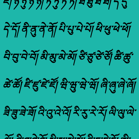
ཇོ། ཉི་ཉུ་ཉེ་ཉོ། ཏི་ཏུ་ཏེ་ཏོ། ཐི་ཐུ་ཐེ་ཐོ། དི་དུ་
དེ་དོ། ནི་ནུ་ནེ་ནོ། པི་པུ་པེ་པོ། ཕི་ཕུ་ཕེ་ཕོ།
བི་བུ་བེ་བོ། མི་མུ་མེ་མོ། ཙི་ཙུ་ཙེ་ཙོ། ཚི་ཚུ་
ཚེ་ཚོ། ཛི་ཛུ་ཛེ་ཛོ། ཝི་ཝུ་ཝེ་ཝོ། ཞི་ཞུ་ཞེ་ཞོ།
ཟི་ཟུ་ཟེ་ཟོ། འི་འུ་འེ་འོ། རི་རུ་རེ་རོ། ལི་ལུ་ལེ་