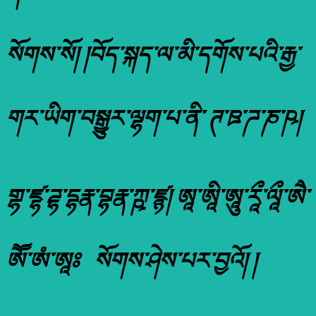
སོགས་སོ། །བོད་སྐད་ལ་མི་དགོས་པའི་རྒྱ་
གར་ཡིག་བསྒྱུར་ལྷག་པ་ནི་ ཊ་ཋ་ཌ་ཎ་ཥ།
གྷ་ཛྷ་ཌྷ་དྷརྣ་བྷརྣ་ཀྵ་ཛྙ། ཨཱ་ཨཱི་ཨཱུ་རཱྀ་ལཱྀ་ཨཻ་
ཨཽ་ཨཾ་ཨཱཿ སོགས་ཤེས་པར་བྱའོ། །