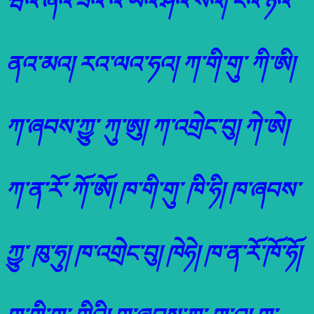
ཝའ་ཞའ་ཟའ་འ་ཡའ་ཤའ་སའ། ངའ་ཉའ་
ནའ་མའ། རའ་ལའ་ཧའ། ཀ་གི་གུ་ ཀི་ཨི།
ཀ་ཞབས་ཀྱུ་ ཀུ་ཨུ། ཀ་འགྲེང་བུ། ཀེ་ཨེ།
ཀ་ན་རོ་ ཀོ་ཨོ། ཁ་གི་གུ་ ཁི་ཧི། ཁ་ཞབས་
ཀྱུ་ ཁུ་ཧུ། ཁ་འགྲེང་བུ། ཁེཧེ། ཁ་ན་རོ་ཁོ་ཧོ།