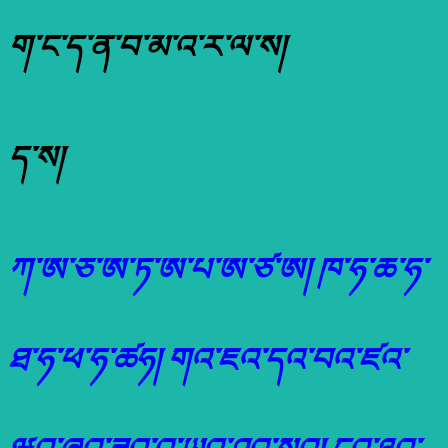
ག་ང་ད་ན་བ་མ་འ་ར་ལ་ས།
ད་ས།
ཀ་ཨ་ཅ་ཨ་ཏ་ཨ་པ་ཨ་ཙ་ཨ། ཁ་ཧ་ཆ་ཧ་
ཐ་ཧ་ཕ་ཧ་ཚཧ། གའ་ཇའ་དའ་བའ་ཛའ་