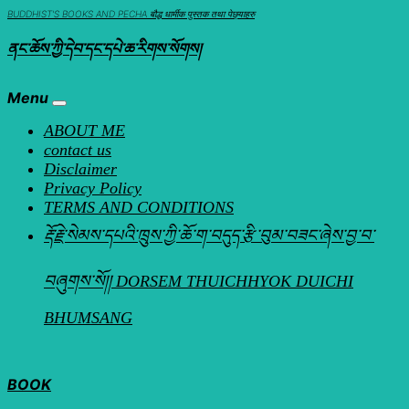
Skip
BUDDHIST'S BOOKS AND PECHA बौद्ध धार्मीक पुस्तक तथा पेछ्याहरु
to
ནང་ཆོས་ཀྱི་དེབ་དང་དཔེ་ཆ་རིགས་སོགས།
content
Menu
ABOUT ME
contact us
Disclaimer
Privacy Policy
TERMS AND CONDITIONS
རྡོ་རྗེ་སེམས་དཔའི་ཁྲུས་ཀྱི་ཆོ་ག་བདུད་རྩི་བུམ་བཟང་ཞེས་བྱ་བ་
བཞུགས་སོ།། DORSEM THUICHHYOK DUICHI
BHUMSANG
BOOK