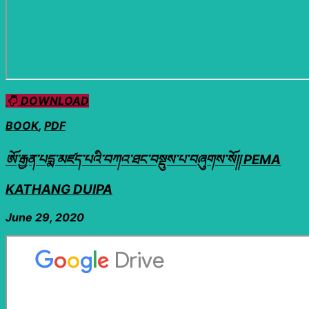
DOWNLOAD
BOOK
,
PDF
ཨོ་རྒྱན་པདྨ་མཛད་པའི་བཀའ་ཐང་བསྡུས་པ་བཞུགས་སོ།། PEMA
KATHANG DUIPA
June 29, 2020