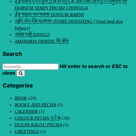
རྡོ་རྗེ་སེམས་དཔའི་ཁྲུས་ཀྱི་ཆོ་ག་བདུད་རྩི་བུམ་བཟང་ཞེས་བྱ་བ་བཞུགས་སོ།།
DORSEM SEMPI THUIKI CHHYOGA
རྟེན་གསུམ་རབ་གནས། TENSUM RABNE
བརྗོད་མེད་དོན་བཤགས། JYOME DONSHYAG { bjod med don
bshags}
གཤིན་བསྔོ། SINNGO
AMITABHA PRAYER འོད་ཆོག
Search
Hit enter to search or ESC to
close
Categories
BOOK
(20)
BOOKS AND PECHA
(3)
CALENDER
(1)
COLOUR PECHA དཔེ་ཆ
(18)
DUGPA KAGYU PECHA
(1)
GREETINGS
(1)