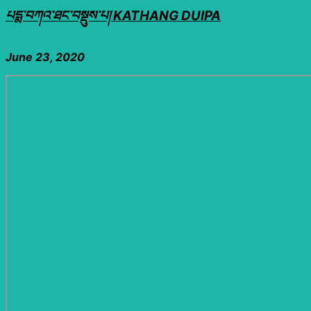
པདྨ་བཀའ་ཐང་བསྡུས་པ། KATHANG DUIPA
June 23, 2020