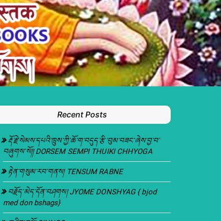
Recent Posts
རྡོ་རྗེ་སེམས་དཔའི་ཁྲུས་ཀྱི་ཆོ་ག་བདུད་རྩི་བུམ་བཟང་ཞེས་བྱ་བ་
བཞུགས་སོ།། DORSEM SEMPI THUIKI CHHYOGA
རྟེན་གསུམ་རབ་གནས། TENSUM RABNE
བརྗོད་མེད་དོན་བཤགས། JYOME DONSHYAG { bjod
med don bshags}