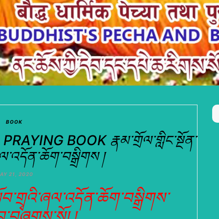
BOOK
YING BOOK རྣམ་གྲོལ་གླིང་སྔོན་
་ཞལ་འདོན་ཆོག་བསྒྲིགས །
AY 21, 2020
སློབ་གྲྭའི་ཞལ་འདོན་ཆོག་བསྒྲིགས་
བ་བཞུགས་སོ། །