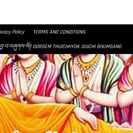
ivacy Policy
TERMS AND CONDITIONS
བཟང་ཞེས་བྱ་བ་བཞུགས་སོ།། DORSEM THUICHHYOK DUICHI BHUMSANG