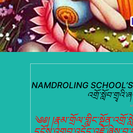
NAMDROLING SCHOOL’S PRA
འགྲོ་སློབ་གྲྭའི
M
༄༅། །རྣམ་གྲོལ་གླིང་སྔོན་འགྲོ་
དངོས་འགྲུབ་འདོད་འཇོ་ཞེས་བྱ་