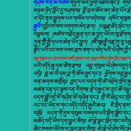
གཤིས་རིག་མ་བཅོས་
གཉུག་མར་ཕྱག་འཚལ་ཞིང་༔ གཏིང
མཉམ་ཉིད་ཀློང་དུ་བཤགས༔ བློ་བྲལ་ཆོས་ཟད་ཆེན་པོར་རྗེ
བ་དོང་ནས་སྤྲུགས་པར་གསོལ་བ་འདེབས༔ འཁོར་གསུ
སྐུའི་
དབྱིངས་ལས་འགགས་མེད་རྩལ། །པདྨརྣ་ཐོད་ཕྲེང་དཀ
བསྣམས། །མཛེས་བརྗིད་རྒྱན་དང་ཆ་བྱད་ཡོངས་སུ་རྫོག
ཀུན་གྱིི་སྤྱི་དཔལ་ཆེན་པོར་གྱུར། །ཨོཾ་ཨཱཿཧཱུྃ་བཛྲ་གུ་རུ་པདྨ
སྟོང་པའི་ངང་ལས་བསང་རྫས་ཟག་པ་མེད་པའི་ཡེ་ཤེས་ཀྱི་བདུ
འབྲུ་གསུམ་དང་ནམ་མཁའ་མཛོད་སྔགས་ལན་གསུམ་སོགས་ཀྱིས་བྱིན་བརླབ་
པའི་འདོད་རྒུ་དམ་ཚིག་རྫས༔ འབྲུ་གསུམ་ཡེ་ཤེས་བདུད་
འདི༔ བླ་མ་ཡི་དམ་ཌཱ་ཀི་ཆོས་སྲུང་དང་༔ ཕྱོགས་བཅུ་རྒ
ལན་ཆགས་མགྲོན༔ ཁྱད་པར་བདག་གི་ཚེ་འཕྲོག་སྲོག་རྐུ་
མཚན་ངན་དང་ལྟས་ངན་རིགས༔ སྡེ་བརྒྱད་མ་རུང་ཆོ་འཕ
བདག་སྨྱོ་འདྲེ་ཕོ་གཤིན་མོ་གཤིན་དང་༔ གྲི་བོ་ཐེའུ་རང
རང་རང་ཡིད་ལ་གང་འདོད་འདོད་རྒུའི་ཆར༔ ཇི་སྲིད་ན
བསྔོ༔ བདག་གི་དུས་གསུམ་བསགས་པའི་སྡིག་སྒྲིབ་དང་
མཆོད་འདི་ཡིས་དག་གྱུར་ཅིག༔ མེ་ལྕེ་སྣང་སྲིད་གང་བའི་
ཞིང་ཁམས་ཡོངས་ལ་ཁྱབ་གྱུར་ཅིག༔ མེ་ལྕེ་ཡེ་ཤེས་འོད་ལ