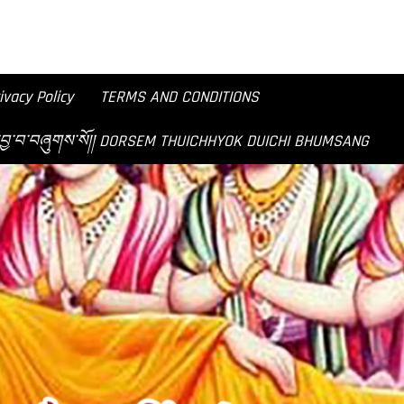
ivacy Policy
TERMS AND CONDITIONS
བཟང་ཞེས་བྱ་བ་བཞུགས་སོ།། DORSEM THUICHHYOK DUICHI BHUMSANG