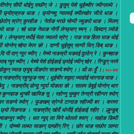
तेन् सीपी धोईगु दम्छीग् जे । डुसुम् येशे धुईच्यीर ज्यीन्लाब्पे ।
ी छ्योएस्रुङ धाङ । छ्योग्च्यु ग्याल्वई क्यील्खोर जीञे धाङ ।
्गी छेठोग् स्रोग् कुस्हीङ । नेतोङ भरछे चोम्पी ज्युङपो धाङ । मिलम्
्पो धाङ । श्हे धाङ नेधाङ नोर्गी लेन्छ्याग् च्यन् । डिब्दाग् ञ्योडे
 । लेन्छ्याग् मर्पोई मेला ज्याल्ते स्रेग् । राङ राङ हिला घाङ धोई
ोन्तेन् श्हेपा मेपर ङो । दाग्गी धुईसुम् साग्पी धिग् डिब् धाङ ।
 दि यी दाग् ग्युर च्यीग् । मेच्ये नाङस्री घङवई दुल्ठेन् रे । कुन्श्हाङ
् ग्युर च्यीग् । मेच्ये येशे होईङाई छ्योई ज्यीन् श्हेर । रिग्डुग् नरमे
् । डोकुन् ज्याङ छ्युब् ञीङपोर साङग्ये श्योग् ।। ओं अः हुँ ।
( १०० पल्ट
म् नाङस्रीद् स्हुग्फुङ नाम् । धुईचीर श्यूवए ज्याहोई भारनाङ घाङ ।
न्छेदु । नाङस्रीद् डोन्दु ग्युर्पा योङला ङो । सालम डेबुई योन्तेन् थार
ुन्स्हाङ थुग्की खायिङ सु । स्होन्नु भुम्कुर तेन्स्री स्हीन्पर श्योग्
डवर सङग्ये श्योग् । फुङखम् स्रेग्जे टाग्दाङ स्हीज्यी बर । करमर
छ्यो यिङगाङ । नाङस्रीद् खोर्दे धोर्जेई होईङाई स्हीर । ल्हुन्डुब्
े ज्याङग्युर च्यीग् । धत ग्युद् ला मिने थोल्लो श्याग् । माहोङ डिब्पी
यी । दोम्च्ये लाब्पा साङाग् दाम्छीग् रिग् । छोर धाङ माछोर ञाम्पा