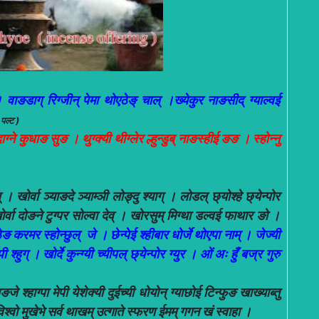
। वाङडाग् रिग्जीन् पेमा थोएठेङ् चाल् ।ख्येकुर नाङसीद् ग्याल्वई
 पल्ट )
ग्ने कुधाङ सुङ । थुग्क्यी थीग्लेर ल्हुन्डुब् नाङस्हीई ङङ । स्होन्नु
खोर्वा ञ्याङदे ञ्याम्ञी लोङ्दु श्याग् । लोडल् छ्योश्हे छ्येन्पोर
ोर्वा दोङने टुग्पर सोल्वा देव् । खोरसुम् मिग्था डल्वई फाथार ङो ।
ङ करमर स्होन्छुल् जे । छेन्पेई श्हीबार धोर्जे थोएपा नाम् । जेज्यी
 श्हुग् । खोर्दे कुन्ग्यी च्यीपल् छ्येन्पोर ग्युर । ओं अः हुँ बज्र गुरु
 श्हाग्पा मेपी येशेक्यी दुईच्यी धोयोन् ग्याछोई टिन्फुङ खाख्याब्तु
्वो मुखेभे सर्व थाखम् उत्गाते स्फरण ईमम् गगन खं स्वाहा ।