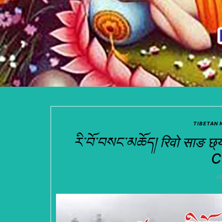
TIBETAN 
རི་བོ་བསང་མཆོད། रिवो साङ 
C
JU