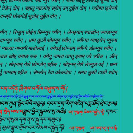
ेमुग् छोन्ग्यी काल्पा स्ही ग्युर च्यीग् । थामी उईसु होङवई सुन्मा दोग्
ेङेन् दोग् । श्हालु ग्याल्पोए स्रोग् उग् दुईपा दोग् । ज्यीग्पा छ्येन्पो
 । दम्स्री घोङपोई थुतोब् नुईपा दोग् ।
्यीग् । रिग्डुग् धोईपा छिम्ग्युर च्यीग् । लेन्छ्याग् श्याखोन् ज्याङग्युर
ग्ग्युर च्यीग् । धम्प कुञी थोब्ग्युर च्यीग् । ज्यीन्पा ग्याछ्येन् ग्युरपा
्याल्वा नाम्क्यी माडोल्वई । क्येवई छोग्नाम् ज्यीन्पे डोल्ग्युर च्यीग् ।
ारनाङ खोए क्याङ रुङ । क्येगु नाम्ला ताग्तु झ्याम् ज्ये च्यीङ । ञीन्
ुन् । सोएनाम् येशे छोग्जोग् श्हीङ । सोएनम् येशे लेज्युङ वई । धम्प
 पाग्साम् श्हीङ । सेम्च्येन् रेवा कोङजेपा । सम्पा डुब्पी टाशी श्योग्
་ངག་འདོན་ཁྲིགས་བཀོལ་བཞུགས་སོ། །
ོད་དམ་ཐབ་ཏུ་བཟང་ཤིང་སྤོས་སྨན་དཀར་མངར་བསང་སྣ་ཕྱེ་མར་སོགས་གང་འབྱོར་བཀྲ་ཤིས་པའི་མེར་བསྲེགས་ཤིང་
སྐྱབས་ཀུན་སྙིང་པོའི་བཅུད༔ དབང་དྲག་རིག་འཛིན་པདྨ་ཐོད་ཕྲེང་རྩལ༔
ུན་སྲིད་ལས་བ
སྒྲལ་ཕྱིར་སྐྱབས་སུ་མཆི༔
གསང་
ལན་གསུམ། སེམས་བསྐྱེད་ནི།
ྒྲིབ་གསུམ་དག་ནས་སྐུ་དང་གསུང་༔
ུ་བུམ་སྐུར་གྲོལ་བར་སེམས་བསྐྱེད་དོ༔
ལན་གསུམ། ཡན་ལག་བདུན་པ་ནི།