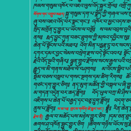
ཁམས་གསུམ་འཁོར་བ་འཇའ་ལུས་འོད་སྐུར་གྲོལ༔ འགྲོ་ཀུ
སྐུ་གསུམ་དག་པ་སྣོད་ཀྱི་གཞལ་ཡས་སུ
སོགས་གང་འགྲུབ་མཐར།
ཞུ་བས་འཇའ་འོད་བར་སྣང་གང་༔ འཁོར་བ་མྱང་འདས་ཟག་མ
སྲིད་མགྲོན་དུ་གྱུར་པ་ཡོངས་ལ་བསྔོ༔ ས་ལམ་འབྲས་བུའ
ནས༔ རྨད་བྱུང་ཀུན་བཟང་ཐུགས་ཀྱི་མཁའ་དབྱིངས་སུ༔ ག
ཆེན་པོ་སྟོངས་པའི་མཐར༔ འོག་མིན་པདྨརྣ་དྲྭ་བར་སང
དཀར་དམར་བྱང་སེམས་བསྲེག་རྫས་བདེ་སྟོང་འབར༔ སྟོང་ཉིད་
རྗེའི་འོད་ལྔའི་གཞིར༔ ལྷུན་གྲུབ་རྫོགས་སངས་རྒྱས་པའི
རྒྱུད་ལ་མི་གནས་མཐོལ་ལོ་བཤགས༔ མ་འོངས་སྒྲིབ་པའི
སྡོམ་བཅས་བསླབ་པ་གསང་སྔགས་དམ་ཚིག་རིགས༔ ཚོར
གཙང་དག་གྱུར་ཅིག༔ ནད་མུག་མཚོན་གྱི་བསྐལ་པ་ཞི་གྱུ
མ་གདན་འདྲེན་བར་ཆད་ཟློག༔ བོད་ཡུལ་བཀྲ་མི་ཤིས་པའི
འཇིགས་པ་ཆེན་པོ་བརྒྱད་དང་བཅུ་དྲུག་ཟློག༔ བདག་ཅག་
ནུས་པ་ཟློག༔
བྷྲཱྂ༔ རིན་ཆེན
ས་མ་ཡ༔ གྲངས་གསོག་ཚེ་སླར་ཡང་།
རྒྱལ་བ་མཆོད་པས་མཉེས་གྱུར་ཅིག །དམ་ཅན་ཐུགས
རྗེས་ནི།
ཆགས་ཤ་འཁོན་སྦྱང་གྱུར་ཅིག །ཚོགས་གཉིས་ཡོངས་སུ་རྫ