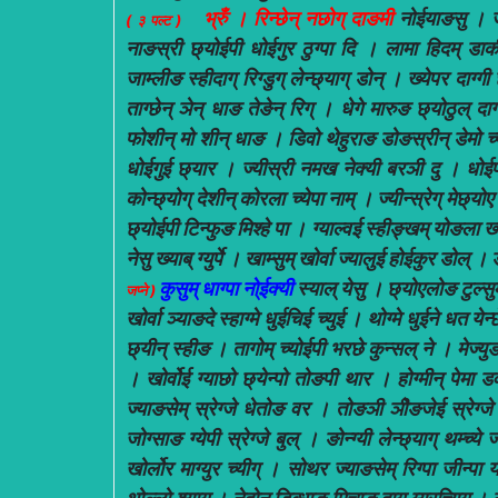
भ्रुँ । रिन्छेन् नछोग् दाङमी
नोईयाङसु । जीग्
( ३ पल्ट )
नाङस्री छ्योईपी धोईगुर ठुग्पा दि । लामा हिदम् डाक
जाम्लीङ स्हीदाग् रिग्डुग् लेन्छ्याग् डोन् । ख्येपर दाग
ताग्छेन् ञेन् धाङ तेङेन् रिग् । धेगे मारुङ छ्योठुल् दाग
फोशीन् मो शीन् धाङ । डिवो थेहुराङ डोङस्रीन् डेमो च्ये
धोईगुई छ्यार । ज्यीस्री नमख नेक्यी बरञी दु । धोईपी य
कोन्छ्योग् देशीन् कोरला च्येपा नाम् । ज्यीन्स्रेग् मेछ्योए
छ्योईपी टिन्फुङ मिश्हे पा । ग्याल्वई स्हीङ्खम् योङला ख्याब
नेसु ख्याब् ग्युर्पे । खाम्सुम् खोर्वा ज्यालुई होईकुर डोल
कुसुम् धाग्पा ना्ेईक्यी
स्याल् येसु । छ्योएलोङ टुल्सु
जप्ने )
खोर्वा ञ्याङदे स्हाग्मे धुईचिई च्युई । थोग्मे धुईने धत ये
छ्यीन् स्हीङ । तागोम् च्योईपी भरछे कुन्सल् ने । मेज्युङ क
। खोर्वोई ग्याछो छ्येन्पो तोङपी थार । होग्मीन् पेमा 
ज्याङसेम् स्रेग्जे धेतोङ वर । तोङञी ञीेङजेई स्रेग्जे 
जोग्साङ ग्येपी स्रेग्जे बुल् । ङोन्ग्यी लेन्छ्याग् थम्च्य
खोर्लोर माग्युर च्यीग् । सोथर ज्याङसेम् रिग्पा जीन्पा 