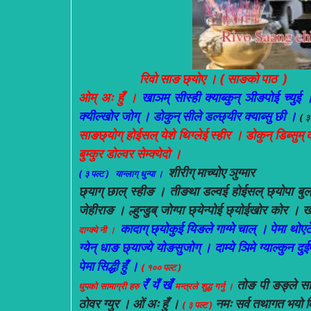
रिवो साङ छ्योए । ( साङको पाठ )
ओम् अः हुँ ।
खाञम् सीस्ही क्याब्कुन् ञीङपोई च्युई 
क्यील्खोर जोग् । डोकुन् सीले डल्छ्यीर क्याब्सु छी ।
( ३
साङछ्योग् होईसल् येशे थिग्लेई स्हीर । डोकुन् डिब्सुम् दा
बुम्कुर डोल्वर सेम्क्येदो ।
शीरीग् माच्योए ञुग्मार
(
३ पल्ट ) यान्लाग् धुन्पा ।
छ्याग् छाल् स्हीङ । तीङथा डल्वई होईसल् छ्योपा बुल् । 
जेहीराङ । ल्हुन्डुब् जोग्पा छ्येन्पोई छ्योईखोर कोर । ख
कादाग् छ्योकुई यिङले गाग्मे चाल् । पेमा थोएठे
दाग्क्ये नी ।
ग्येन् धाङ छ्याज्ये योङसुजोग् । दाम्ये ञिमे ग्याल्कुन दुईपी
पेमा सिद्धी हुँ ।
( १०० पल्ट )
रँ यँ खँ
तोङ पी ङङ्ले साङजे
धुपको सामाग्री हरु
मन्त्रले शुद्ध गर्नु ।
ठोवर ग्युर । ओं अः हुँ ।
नमः सर्व तथागत भयो विश
( ३ पल्ट )