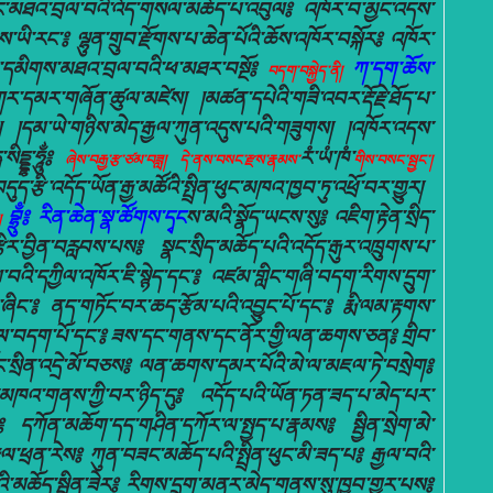
་མཐའ་བྲལ་བའི་འོད་གསལ་མཆོད་པ་འབུལ༔ འཁོར་བ་མྱང་འདས་
ས་ཡི་རང་༔ ལྷུན་གྲུབ་རྫོགས་པ་ཆེན་པོའི་ཆོས་འཁོར་བསྐོར༔ འཁོར་
མ་དམིགས་མཐའ་བྲལ་བའི་ཕ་མཐར་བསྔོ༔
ཀ་དག་ཆོས་
བདག་བསྐྱེད་ནི།
ར་དམར་གཞོན་ཚུལ་མཛེས། །མཚན་དཔེའི་གཟི་འབར་རྡོ་རྗེ་ཐོད་པ་
ས། །དམ་ཡེ་གཉིས་མེད་རྒྱལ་ཀུན་འདུས་པའི་གཟུགས། །འཁོར་འདས་
་སིདྡྷ་ཧཱུྂ༔
རཾ་ཡཾ་ཁཾ་
ཞེས་བརྒྱ་རྩ་ཙམ་བཟླ།
དེ་ནས་བསང་རྫས་རྣམས་
གིས་བསང་སྦྱང་།
ད་རྩི་འདོད་ཡོན་རྒྱ་མཚོའི་སྤྲིན་ཕུང་མཁའ་ཁྱབ་ཏུ་འཕྲོ་བར་གྱུར།
བྷྲུྃ
༔ རིན་ཆེན་སྣ་ཚོགས་དྭང
ས་མའི་སྣོད་ཡངས་སུ༔ འཇིག་རྟེན་སྲིད་
ལ།
རྩིར་བྱིན་བརླབས་པས༔ སྣང་སྲིད་མཆོད་པའི་འདོད་རྒུར་འཁྲུགས་པ་
ྱལ་བའི་དཀྱིལ་འཁོར་ཇི་སྙེད་དང་༔ འཛམ་གླིང་གཞི་བདག་རིགས་དྲུག་
ཞིང་༔ ནད་གཏོང་བར་ཆད་རྩོམ་པའི་འབྱུང་པོ་དང་༔ རྨི་ལམ་རྟགས་
ྲུལ་བདག་པོ་དང་༔ ཟས་དང་གནས་དང་ནོར་གྱི་ལན་ཆགས་ཅན༔ གྲིབ་
་གྲོང་སྲིན་འདྲེ་མོ་བཅས༔ ལན་ཆགས་དམར་པོའི་མེ་ལ་མཇལ་ཏེ་བསྲེག༔
མ་མཁའ་གནས་ཀྱི་བར་ཉིད་དུ༔ འདོད་པའི་ཡོན་ཏན་ཟད་པ་མེད་པར་
༔ དཀོན་མཆོག་དད་གཤིན་དཀོར་ལ་སྤྱད་པ་རྣམས༔ སྦྱིན་སྲེག་མེ་
རྡུལ་ཕྲན་རེས༔ ཀུན་བཟང་མཆོད་པའི་སྤྲིན་ཕུང་མི་ཟད་པ༔ རྒྱལ་བའི་
ྔའི་མཆོད་སྦྱིན་ཟེར༔ རིགས་དྲུག་མནར་མེད་གནས་སུ་ཁྱབ་གྱུར་པས༔