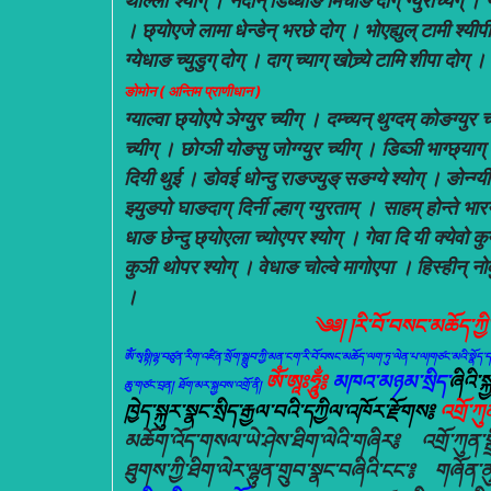
थोल्लो श्याग् । नेदोन् डिब्धाङ मिचाङ दाग् ग्युरच्यिग् । न
। छ्योएजे लामा धेन्डेन् भरछे दोग् । भोएह्युल् टामी श्यीपी त
ग्येधाङ च्युडुग् दोग् । दाग् च्याग् खोच्र्ये टामि शीपा दोग्
ङोमोन ( अन्तिम प्राणीधान )
ग्याल्वा छ्योएपे ञेग्युर च्यीग् । दम्च्यन् थुग्दम् कोङग्युर च
च्यीग् । छोग्ञी योङसु जोग्ग्युर च्यीग् । डिब्ञी भाग्छ्याग् दा
दियी थुई । डोवई धोन्दु राङज्युङ् सङग्ये श्योग् । ङोन्ग्यी ग
झ्युङपो घाङदाग् दिर्नी ल्हाग् ग्युरताम् । साहम् होन्ते भ
धाङ छेन्दु छ्योएला च्योएपर श्योग् । गेवा दि यी क्येवो क
कुञी थोपर श्योग् । वेधाङ चोल्वे मागोएपा । हिस्हीन् नोर्वु
।
༄༅། །རི་བོ་བསང་མཆོད་ཀྱི
ཨོཾ་སྭསྟི།ལྷ་བཙུན་རིག་འཛིན་སྲོག་སྒྲུབ་ཀྱི་མན་ངག་རི་བོ་བསང་མཆོད་ལག་ཏུ་ལེན་པ་ལ།གཙང་མའི་སྣ
ཨོཾ་ཨཱཿཧཱུྂ༔
མཁའ་མཉམ་སྲིད་
ཞིའི་
ཆུ་གཙང་བྲན། ཐོག་མར་སྐྱབས་འགྲོ་ནི།
ཁྱེད་སྐུར་སྣང་སྲིད་རྒྱལ་བའི་དཀྱིལ་འཁོར་རྫོགས༔
འགྲོ་ཀ
མཆོག་འོད་གསལ་ཡེ་ཤེས་ཐིག་ལེའི་གཞིར༔ འགྲོ་ཀུན་ས
ཐུགས་ཀྱི་ཐིག་ལེར་ལྷུན་གྲུབ་སྣང་བཞིའི་ངང་༔ གཞོན་ན