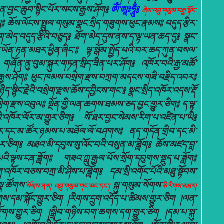
ན་བྱང་ཆུབ་སྙིང་པོར་སངས་རྒྱས་ཤོག༔
ཨོཾ་ཨཱཿཧཱུྂ༔
ཞེས་འབྲུ་གསུམ་བརྒྱ་སྟོང་
༔ ཆོས་ལོངས་སྤྲུལ་གསུམ་སྣང་སྲིད་གཟུགས་ཕུང་རྣམས༔ བདུད་རྩིར་
ེད་བདུད་རྩིའི་བཅུད༔ ཐོག་མེད་དུས་ནས་ད་ལྟ་ཡན་ཆད་དུ༔ སྣང་
ི་ཡོན་ཏན་མཐར་ཕྱིན་ཞིང་༔ ལྟ་སྒོམ་སྤྱོད་པའི་བར་ཆད་ཀུན་བསལ་
ཞོན་ནུ་བུམ་སྐུར་གཏན་སྲིད་ཟིན་པར་ཤོག༔ འཁོར་བའི་རྒྱ་མཚོ་
ས་རྒྱས་ཤོག༔ ཕུང་ཁམས་བསྲེག་རྫས་བཀྲག་མདངས་གཟི་བརྗིད་འབར༔
སྙིང་རྗེའི་བསྲེག་རྫས་ཆོས་དབྱིངས་གང་༔ སྣང་སྲིད་འཁོར་འདས་རྡོ་
་བསྲེག་རྫས་འབུལ༔ སྔོན་གྱི་ལན་ཆགས་ཐམས་ཅད་བྱང་གྱུར་ཅིག༔ ད་ལྟ་
་འཁོར་ལོར་མ་གྱུར་ཅིག༔ སོ་ཐར་བྱང་སེམས་རིག་པ་འཛིན་པ་ཡི༔
་དང་མ་ཚོར་ཉམས་པ་མཐོལ་ལོ་བཤགས༔ ནད་གདོན་གྲིབ་དང་མི་
ར་ཅིག༔ མཐའ་མི་དབུས་སུ་འོང་བའི་བསུན་མ་ཟློག༔ ཆོས་མཛད་བླ་
་ལྟས་ངན་ཟློག༔ གཟའ་ཀླུ་རྒྱལ་པོས་སྲོག་དབུགས་སྡུད་པ་ཟློག༔
འཁོར་བཅས་བཀྲ་མི་ཤིས་པ་ཟློག༔ དམ་སྲི་འགོང་པོའི་མཐུ་སྟོབས་
་སྣ་ཚོགས་
སྐུ་གསུམ་སོགས་
སོགས་ནས། འབྲུ་གསུམ་གང་མང་དང་།
ཅི་རིགས་མཐར།
་དམ་སྐོང་གྱུར་ཅིག །རིགས་དྲུག་འདོད་པ་ཚིམས་གྱུར་ཅིག །ལན་
ོགས་གྱུར་ཅིག །སྒྲིབ་གཉིས་བག་ཆགས་དག་གྱུར་ཅིག །དམ་པ་སྐུ་