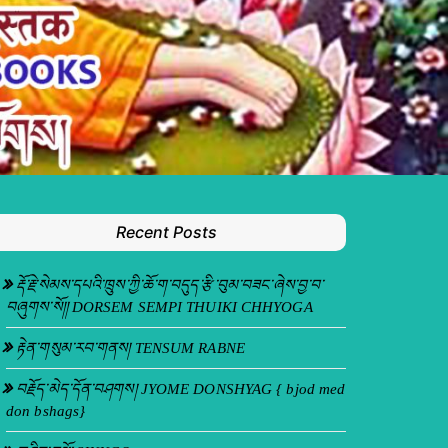
Recent Posts
རྡོ་རྗེ་སེམས་དཔའི་ཁྲུས་ཀྱི་ཆོ་ག་བདུད་རྩི་བུམ་བཟང་ཞེས་བྱ་བ་
བཞུགས་སོ།། DORSEM SEMPI THUIKI CHHYOGA
རྟེན་གསུམ་རབ་གནས། TENSUM RABNE
བརྗོད་མེད་དོན་བཤགས། JYOME DONSHYAG { bjod med
don bshags}