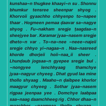
kunshaa~n thugkee khaayi~n su . Shonnu
bhumkur tensree sheenpar shyog .
Khorvoii gyaachho chhyenpo to~napee
thaar . Hogmeen pemaa ḍaavar sa~nagye
shyog . Fu~nakham sregje ṭaagdaa~n
sheejyee bar . Karamar jyaa~nasem sregje
dheto~n var . To~na~nee ~neee~najeii
sregje chhyo yi~nagaa~n . Naa~nasreed
khorde dhorjeii hoii~naa_ii sheer .
Lhunḍaub jogsaa~n gyepee sregje bul .
~nongyee lenchhyaag thamchye
jyaa~nagyur chyeeg . Dhat gyud laa mine
thollo shyaag . Maaho~n ḍaibpee khorlor
maagyur chyeeg . Sothar jyaa~nasem
rigpaa jeenpaa yee . Domchye laabpaa
saa~naag daamchheeg rig . Chhor dhaa~n
maachhor ~naampaa thollo shyaag .