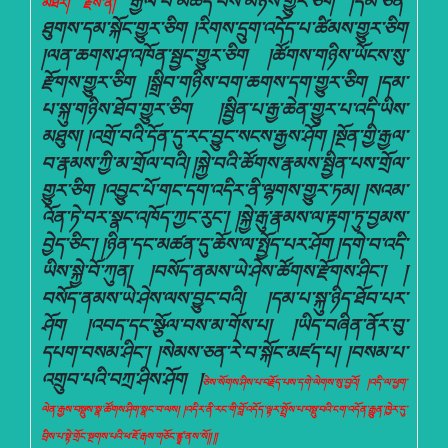
རྒྱལ་བ་མཆོད་པས་མཉེས་གྱུར་ཅིག །དམ་ཅན་
མཐར། རྗེས་ནི།
ཐུགས་དམ་སྐོང་གྱུར་ཅིག །རིགས་དྲུག་འདོད་པ་ཚིམས་གྱུར་ཅིག
།ལན་ཆགས་ཤ་འཁོན་སྦྱང་གྱུར་ཅིག །ཚོགས་གཉིས་ཡོངས་སུ་
རྫོགས་གྱུར་ཅིག །སྒྲིབ་གཉིས་བག་ཆགས་དག་གྱུར་ཅིག །དམ་
པ་སྐུ་གཉིས་ཐོབ་གྱུར་ཅིག །སྦྱིན་པ་རྒྱ་ཆེན་གྱུར་པ་འདི་ཡིས་
མཐུས། །འགྲོ་བའི་དོན་དུ་རང་བྱུང་སངས་རྒྱས་ཤོག །སྔོན་གྱི་རྒྱལ་
བ་རྣམས་ཀྱི་མ་གྲོལ་བའི། །སྐྱེ་བའི་ཚོགས་རྣམས་སྦྱིན་པས་གྲོལ་
གྱུར་ཅིག །འབྱུང་པོ་གང་དག་འདིར་ནི་ལྷགས་གྱུར་ཏམ། །སའམ་
འོན་ཏེ་བར་སྣང་འཁོད་ཀྱང་རུང་། །སྐྱེ་རྒུ་རྣམས་ལ་རྟག་ཏུ་བྱམས་
བྱེད་ཅིང་། །ཉིན་དང་མཚན་དུ་ཆོས་ལ་སྤྱོད་པར་ཤོག །དགེ་བ་འདི་
ཡིས་སྐྱེ་བོ་ཀུན། །བསོད་ནམས་ཡེ་ཤེས་ཚོགས་རྫོགས་ཤིང་། །
བསོད་ནམས་ཡེ་ཤེས་ལས་བྱུང་བའི། །དམ་པ་སྐུ་ཉིད་ཐོབ་པར་
ཤོག །འབད་དང་སྩོལ་བས་མ་གོས་པ། །ཡིད་བཞིན་ནོར་བུ་
དཔག་བསམ་ཤིང་། །སེམས་ཅན་རེ་བ་སྐོང་མཛད་པ། །བསམ་པ་
འགྲུབ་པའི་བཀྲ་ཤིས་ཤོག །
ཅེས་སོགས་ཤིས་པ་བརྗོད་པས་དགེ་ལེགས་སུ་བྱའོ། །འདི་ལ་ཕྱག་
ལེན་རྒྱས་བསྡུས་སྣ་ཚོགས་ཤིག་སྣང་བ་ལས། །འདིར་ནི་རང་གི་བློ་འདོད་ལྟར་སྤྲོས་པ་བསྡུ་བའི་ངག་འདོན་རྒྱུན་ཁྱེར་དུ་
བྲིས་པ་སྟེ་གྲོང་སྔགས་པའི་ཕ་ཇོ་རྒས་གཅོང་ཛྙཱ་ནས་སོ།། །།