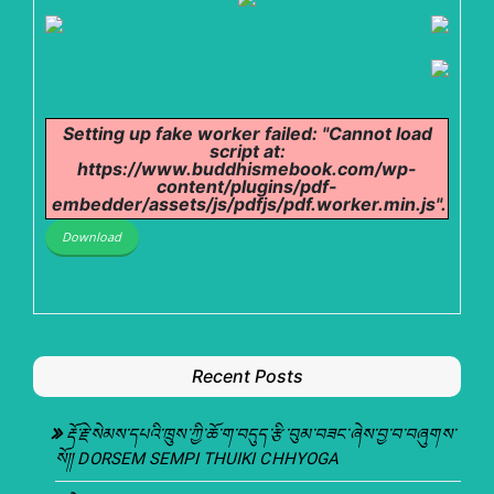
Setting up fake worker failed: "Cannot load
script at:
https://www.buddhismebook.com/wp-
content/plugins/pdf-
embedder/assets/js/pdfjs/pdf.worker.min.js".
Download
Recent Posts
རྡོ་རྗེ་སེམས་དཔའི་ཁྲུས་ཀྱི་ཆོ་ག་བདུད་རྩི་བུམ་བཟང་ཞེས་བྱ་བ་བཞུགས་
སོ།། DORSEM SEMPI THUIKI CHHYOGA