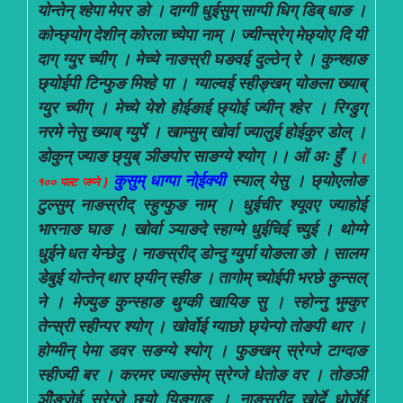
योन्तेन् श्हेपा मेपर ङो । दाग्गी धुईसुम् साग्पी धिग् डिब् धाङ ।
कोन्छ्योग् देशीन् कोरला च्येपा नाम् । ज्यीन्स्रेग् मेछ्योए दि यी
दाग् ग्युर च्यीग् । मेच्ये नाङस्री घङवई दुल्ठेन् रे । कुन्श्हाङ
छ्योईपी टिन्फुङ मिश्हे पा । ग्याल्वई स्हीङ्खम् योङला ख्याब्
ग्युर च्यीग् । मेच्ये येशे होईङाई छ्योई ज्यीन् श्हेर । रिग्डुग्
नरमे नेसु ख्याब् ग्युर्पे । खाम्सुम् खोर्वा ज्यालुई होईकुर डोल् ।
डोकुन् ज्याङ छ्युब् ञीङपोर साङग्ये श्योग् ।। ओं अः हुँ ।
(
कुसुम् धाग्पा ना्ेईक्यी
स्याल् येसु । छ्योएलोङ
१०० पल्ट जप्ने )
टुल्सुम् नाङस्रीद् स्हुग्फुङ नाम् । धुईचीर श्यूवए ज्याहोई
भारनाङ घाङ । खोर्वा ञ्याङदे स्हाग्मे धुईचिई च्युई । थोग्मे
धुईने धत येन्छेदु । नाङस्रीद् डोन्दु ग्युर्पा योङला ङो । सालम
डेबुई योन्तेन् थार छ्यीन् स्हीङ । तागोम् च्योईपी भरछे कुन्सल्
ने । मेज्युङ कुन्स्हाङ थुग्की खायिङ सु । स्होन्नु भुम्कुर
तेन्स्री स्हीन्पर श्योग् । खोर्वोई ग्याछो छ्येन्पो तोङपी थार ।
होग्मीन् पेमा डवर सङग्ये श्योग् । फुङखम् स्रेग्जे टाग्दाङ
स्हीज्यी बर । करमर ज्याङसेम् स्रेग्जे धेतोङ वर । तोङञी
ञीेङजेई स्रेग्जे छ्यो यिङगाङ । नाङस्रीद् खोर्दे धोर्जेई