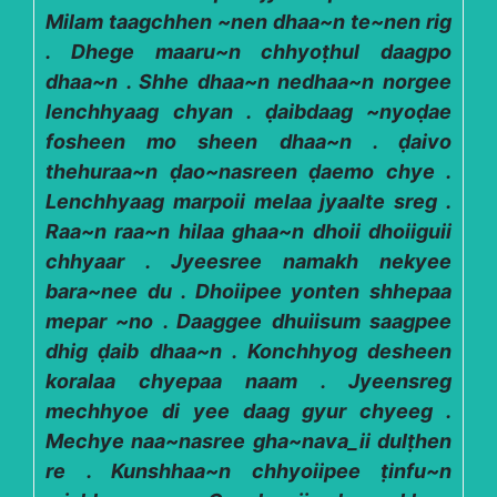
Milam taagchhen ~nen dhaa~n te~nen rig
. Dhege maaru~n chhyoṭhul daagpo
dhaa~n . Shhe dhaa~n nedhaa~n norgee
lenchhyaag chyan . ḍaibdaag ~nyoḍae
fosheen mo sheen dhaa~n . ḍaivo
thehuraa~n ḍao~nasreen ḍaemo chye .
Lenchhyaag marpoii melaa jyaalte sreg .
Raa~n raa~n hilaa ghaa~n dhoii dhoiiguii
chhyaar . Jyeesree namakh nekyee
bara~nee du . Dhoiipee yonten shhepaa
mepar ~no . Daaggee dhuiisum saagpee
dhig ḍaib dhaa~n . Konchhyog desheen
koralaa chyepaa naam . Jyeensreg
mechhyoe di yee daag gyur chyeeg .
Mechye naa~nasree gha~nava_ii dulṭhen
re . Kunshhaa~n chhyoiipee ṭinfu~n