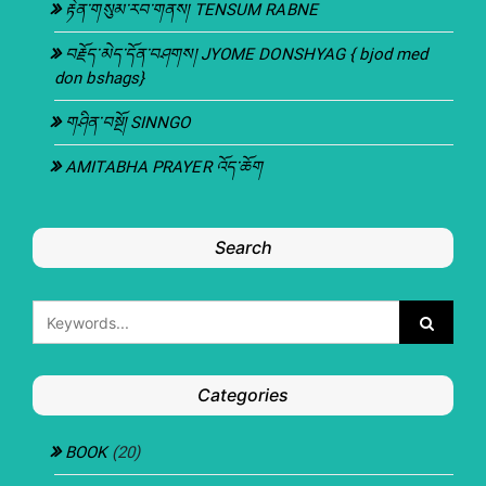
རྟེན་གསུམ་རབ་གནས། TENSUM RABNE
བརྗོད་མེད་དོན་བཤགས། JYOME DONSHYAG { bjod med
don bshags}
གཤིན་བསྔོ། SINNGO
AMITABHA PRAYER འོད་ཆོག
Search
Categories
BOOK
(20)