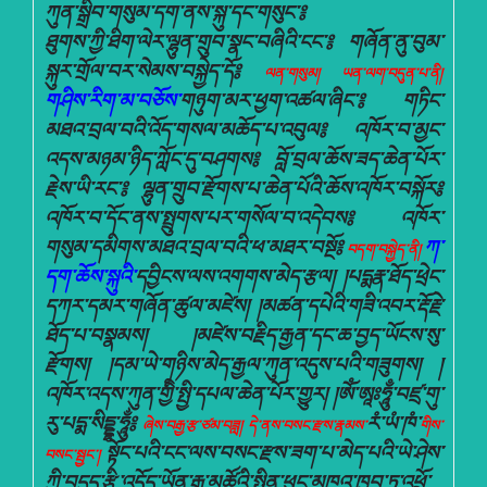
ཀུན་སྒྲིབ་གསུམ་དག་ནས་སྐུ་དང་གསུང་༔
ཐུགས་ཀྱི་ཐིག་ལེར་ལྷུན་གྲུབ་སྣང་བཞིའི་ངང་༔ གཞོན་ནུ་བུམ་
སྐུར་གྲོལ་བར་སེམས་བསྐྱེད་དོ༔
ལན་གསུམ། ཡན་ལག་བདུན་པ་ནི།
གཤིས་རིག་མ་བཅོས་
གཉུག་མར་ཕྱག་འཚལ་ཞིང་༔ གཏིང་
མཐའ་བྲལ་བའི་འོད་གསལ་མཆོད་པ་འབུལ༔ འཁོར་བ་མྱང་
འདས་མཉམ་ཉིད་ཀློང་དུ་བཤགས༔ བློ་བྲལ་ཆོས་ཟད་ཆེན་པོར་
རྗེས་ཡི་རང་༔ ལྷུན་གྲུབ་རྫོགས་པ་ཆེན་པོའི་ཆོས་འཁོར་བསྐོར༔
འཁོར་བ་དོང་ནས་སྤྲུགས་པར་གསོལ་བ་འདེབས༔ འཁོར་
གསུམ་དམིགས་མཐའ་བྲལ་བའི་ཕ་མཐར་བསྔོ༔
ཀ་
བདག་བསྐྱེད་ནི།
དག་ཆོས་སྐུའི་
དབྱིངས་ལས་འགགས་མེད་རྩལ། །པདྨརྣ་ཐོད་ཕྲེང་
དཀར་དམར་གཞོན་ཚུལ་མཛེས། །མཚན་དཔེའི་གཟི་འབར་རྡོ་རྗེ་
ཐོད་པ་བསྣམས། །མཛེས་བརྗིད་རྒྱན་དང་ཆ་བྱད་ཡོངས་སུ་
རྫོགས། །དམ་ཡེ་གཉིས་མེད་རྒྱལ་ཀུན་འདུས་པའི་གཟུགས། །
འཁོར་འདས་ཀུན་གྱིི་སྤྱི་དཔལ་ཆེན་པོར་གྱུར། །ཨོཾ་ཨཱཿཧཱུྃ་བཛྲ་གུ་
རུ་པདྨ་སིདྡྷ་ཧཱུྂ༔
རཾ་ཡཾ་ཁཾ་
ཞེས་བརྒྱ་རྩ་ཙམ་བཟླ།
དེ་ནས་བསང་རྫས་རྣམས་
གིས་
སྟོང་པའི་ངང་ལས་བསང་རྫས་ཟག་པ་མེད་པའི་ཡེ་ཤེས་
བསང་སྦྱང་།
ཀྱི་བདུད་རྩི་འདོད་ཡོན་རྒྱ་མཚོའི་སྤྲིན་ཕུང་མཁའ་ཁྱབ་ཏུ་འཕྲོ་