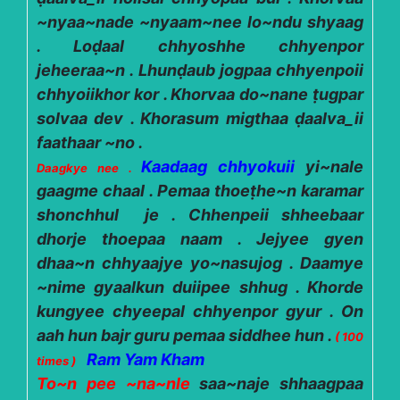
~nyaa~nade ~nyaam~nee lo~ndu shyaag
. Loḍaal chhyoshhe chhyenpor
jeheeraa~n . Lhunḍaub jogpaa chhyenpoii
chhyoiikhor kor . Khorvaa do~nane ṭugpar
solvaa dev . Khorasum migthaa ḍaalva_ii
faathaar ~no .
Kaadaag chhyokuii
yi~nale
Daagkye nee .
gaagme chaal . Pemaa thoeṭhe~n karamar
shonchhul je . Chhenpeii shheebaar
dhorje thoepaa naam . Jejyee gyen
dhaa~n chhyaajye yo~nasujog . Daamye
~nime gyaalkun duiipee shhug . Khorde
kungyee chyeepal chhyenpor gyur . On
aah hun bajr guru pemaa siddhee hun .
( 100
Ram Yam Kham
times )
To~n pee ~na~nle
saa~naje shhaagpaa