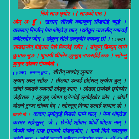
रिवो साङ छ्योए । ( साङको पाठ )
ओम् अः हुँ ।
खाञम् सीस्ही क्याब्कुन् ञीङपोई च्युई ।
वाङडाग् रिग्जीन् पेमा थोएठेङ् चाल् ।ख्येकुर नाङसीद् ग्याल्वई
क्यील्खोर जोग् । डोकुन् सीले डल्छ्यीर क्याब्सु छी ।
( ३ पल्ट )
साङछ्योग् होईसल् येशे थिग्लेई स्हीर । डोकुन् डिब्सुम् दाग्ने
कुधाङ सुङ । थुग्क्यी थीग्लेर ल्हुन्डुब् नाङस्हीई ङङ । स्होन्नु
बुम्कुर डोल्वर सेम्क्येदो ।
शीरीग् माच्योए ञुग्मार
(
३ पल्ट ) यान्लाग् धुन्पा ।
छ्याग् छाल् स्हीङ । तीङथा डल्वई होईसल् छ्योपा बुल् ।
खोर्वा ञ्याङदे ञ्याम्ञी लोङ्दु श्याग् । लोडल् छ्योश्हे छ्येन्पोर
जेहीराङ । ल्हुन्डुब् जोग्पा छ्येन्पोई छ्योईखोर कोर । खोर्वा
दोङने टुग्पर सोल्वा देव् । खोरसुम् मिग्था डल्वई फाथार ङो ।
कादाग् छ्योकुई यिङले गाग्मे चाल् । पेमा थोएठेङ
दाग्क्ये नी ।
करमर स्होन्छुल् जे । छेन्पेई श्हीबार धोर्जे थोएपा नाम् ।
जेज्यी ग्येन् धाङ छ्याज्ये योङसुजोग् । दाम्ये ञिमे ग्याल्कुन