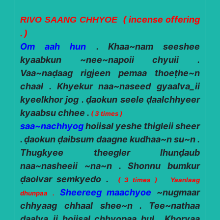
( incense offering
RIVO SAANG CHHYOE
. )
Om aah hun
. Khaa~nam seeshee
kyaabkun ~nee~napoii chyuii .
Vaa~naḍaag rigjeen pemaa thoeṭhe~n
chaal . Khyekur naa~naseed gyaalva_ii
kyeelkhor jog . ḍaokun seele ḍaalchhyeer
kyaabsu chhee .
( 3 times )
saa~nachhyog
hoiisal yeshe thigleii sheer
. ḍaokun ḍaibsum daagne kudhaa~n su~n .
Thugkyee theegler lhunḍaub
naa~nasheeii ~na~n . Shonnu bumkur
ḍaolvar semkyedo .
( 3 times )
Yaanlaag
Sheereeg maachyoe
~nugmaar
dhunpaa .
chhyaag chhaal shee~n . Tee~nathaa
ḍaalva_ii hoiisal chhyopaa bul . Khorvaa