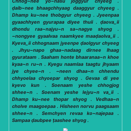
Chhog~nee yo~nasu joggyur chyeeg .
ḍaib~nee bhaagchhyaag daaggyur chyeeg .
Dhamp ku~nee thobgyur chyeeg . Jyeenpaa
gyaachhyen gyurapaa diyee thuii . ḍaova_ii
dhondu raa~najyu~n sa~nagye shyog .
~nongyee gyaalvaa naamkyee maaḍaolva_ii .
Kyeva_ii chhognaam jyeenpe ḍaolgyur chyeeg
. Jhyu~napo ghaa~nadaag dirnee lhaag
gyurataam . Saaham honte bhaaranaa~n khoe
kyaa~n ru~n . Kyegu naamlaa taagtu jhyaam
jye chyee~n . ~neen dhaa~n chhendu
chhyoelaa chyoepar shyog . Gevaa di yee
kyevo kun . Soenaam yeshe chhogjog
shhee~n . Soenam yeshe lejyu~n va_ii .
Dhamp ku~nee thopar shyog . Vedhaa~n
cholve maagoepaa . Hisheen norvu paagsaam
shhee~n . Semchyen revaa ko~najepaa .
Sampaa ḍaubpee ṭaashee shyog .