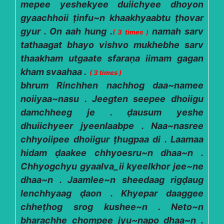
mepee yeshekyee duiichyee dhoyon
gyaachhoii ṭinfu~n khaakhyaabtu ṭhovar
gyur . On aah hung .
namah sarv
( 3 times )
tathaagat bhayo vishvo mukhebhe sarv
thaakham utgaate sfaraṇa iimam gagan
kham svaahaa .
( 3 times )
bhrum Rinchhen nachhog daa~namee
noiiyaa~nasu . Jeegten seepee dhoiigu
damchheeg je . ḍausum yeshe
dhuiichyeer jyeenlaabpe . Naa~nasree
chhyoiipee dhoiigur ṭhugpaa di . Laamaa
hidam ḍaakee chhyoesru~n dhaa~n .
Chhyogchyu gyaalva_ii kyeelkhor jee~ne
dhaa~n . Jaamlee~n sheedaag rigḍaug
lenchhyaag ḍaon . Khyepar daaggee
chheṭhog srog kushee~n . Neto~n
bharachhe chompee jyu~napo dhaa~n .