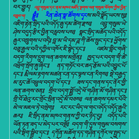
བར་གྱུར།
འབྲུ་གསུམ་དང་ནམ་མཁའ་མཛོད་སྔགས་ལན་གསུམ་སོགས་ཀྱིས་བྱིན་
བྷྲུྃ
༔ རིན་ཆེན་སྣ་ཚོགས་དྭང
ས་མའི་སྣོད་ཡངས་སུ༔
བརླབ་ལ།
འཇིག་རྟེན་སྲིད་པའི་འདོད་རྒུ་དམ་ཚིག་རྫས༔ འབྲུ་གསུམ་ཡེ་
ཤེས་བདུད་རྩིར་བྱིན་བརླབས་པས༔ སྣང་སྲིད་མཆོད་པའི་འདོད་
རྒུར་འཁྲུགས་པ་འདི༔ བླ་མ་ཡི་དམ་ཌཱ་ཀི་ཆོས་སྲུང་དང་༔ ཕྱོགས་
བཅུ་རྒྱལ་བའི་དཀྱིལ་འཁོར་ཇི་སྙེད་དང་༔ འཛམ་གླིང་གཞི་
བདག་རིགས་དྲུག་ལན་ཆགས་མགྲོན༔ ཁྱད་པར་བདག་གི་ཚེ་
འཕྲོག་སྲོག་རྐུ་ཞིང་༔ ནད་གཏོང་བར་ཆད་རྩོམ་པའི་འབྱུང་པོ་
དང་༔ རྨི་ལམ་རྟགས་མཚན་ངན་དང་ལྟས་ངན་རིགས༔ སྡེ་བརྒྱད་
མ་རུང་ཆོ་འཕྲུལ་བདག་པོ་དང་༔ ཟས་དང་གནས་དང་ནོར་གྱི་
ལན་ཆགས་ཅན༔ གྲིབ་བདག་སྨྱོ་འདྲེ་ཕོ་གཤིན་མོ་གཤིན་དང་༔
གྲི་བོ་ཐེའུ་རང་གྲོང་སྲིན་འདྲེ་མོ་བཅས༔ ལན་ཆགས་དམར་པོའི་
མེ་ལ་མཇལ་ཏེ་བསྲེག༔ རང་རང་ཡིད་ལ་གང་འདོད་འདོད་རྒུའི་
ཆར༔ ཇི་སྲིད་ནམ་མཁའ་གནས་ཀྱི་བར་ཉིད་དུ༔ འདོད་པའི་
ཡོན་ཏན་ཟད་པ་མེད་པར་བསྔོ༔ བདག་གི་དུས་གསུམ་བསགས་
པའི་སྡིག་སྒྲིབ་དང་༔ དཀོན་མཆོག་དད་གཤིན་དཀོར་ལ་སྤྱད་པ་