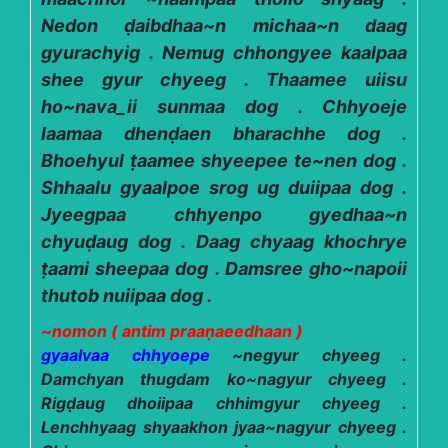
Nedon ḍaibdhaa~n michaa~n daag
gyurachyig . Nemug chhongyee kaalpaa
shee gyur chyeeg . Thaamee uiisu
ho~nava_ii sunmaa dog . Chhyoeje
laamaa dhenḍaen bharachhe dog .
Bhoehyul ṭaamee shyeepee te~nen dog .
Shhaalu gyaalpoe srog ug duiipaa dog .
Jyeegpaa chhyenpo gyedhaa~n
chyuḍaug dog . Daag chyaag khochrye
ṭaami sheepaa dog . Damsree gho~napoii
thutob nuiipaa dog .
~nomon ( antim praaṇaeedhaan )
gyaalvaa chhyoepe
~negyur chyeeg .
Damchyan thugdam ko~nagyur chyeeg .
Rigḍaug dhoiipaa chhimgyur chyeeg .
Lenchhyaag shyaakhon jyaa~nagyur chyeeg .