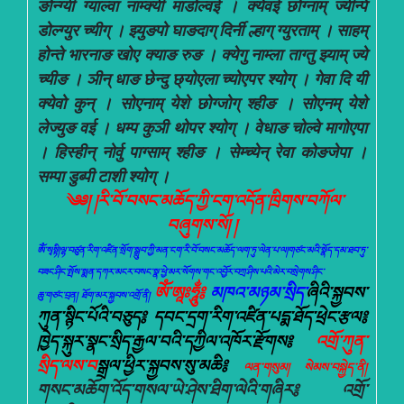
ङोन्ग्यी ग्याल्वा नाम्क्यी माडोल्वई । क्येवई छोग्नाम् ज्यीन्पे
डोल्ग्युर च्यीग् । झ्युङपो घाङदाग् दिर्नी ल्हाग् ग्युरताम् । साहम्
होन्ते भारनाङ खोए क्याङ रुङ । क्येगु नाम्ला ताग्तु झ्याम् ज्ये
च्यीङ । ञीन् धाङ छेन्दु छ्योएला च्योएपर श्योग् । गेवा दि यी
क्येवो कुन् । सोएनाम् येशे छोग्जोग् श्हीङ । सोएनम् येशे
लेज्युङ वई । धम्प कुञी थोपर श्योग् । वेधाङ चोल्वे मागोएपा
। हिस्हीन् नोर्वु पाग्साम् श्हीङ । सेम्च्येन् रेवा कोङजेपा ।
सम्पा डुब्पी टाशी श्योग् ।
༄༅། །རི་བོ་བསང་མཆོད་ཀྱི་ངག་འདོན་ཁྲིགས་བཀོལ་
བཞུགས་སོ། །
ཨོཾ་སྭསྟི།ལྷ་བཙུན་རིག་འཛིན་སྲོག་སྒྲུབ་ཀྱི་མན་ངག་རི་བོ་བསང་མཆོད་ལག་ཏུ་ལེན་པ་ལ།གཙང་མའི་སྣོད་དམ་ཐབ་ཏུ་
བཟང་ཤིང་སྤོས་སྨན་དཀར་མངར་བསང་སྣ་ཕྱེ་མར་སོགས་གང་འབྱོར་བཀྲ་ཤིས་པའི་མེར་བསྲེགས་ཤིང་
ཨོཾ་ཨཱཿཧཱུྂ༔
མཁའ་མཉམ་སྲིད་
ཞིའི་སྐྱབས་
ཆུ་གཙང་བྲན། ཐོག་མར་སྐྱབས་འགྲོ་ནི།
ཀུན་སྙིང་པོའི་བཅུད༔ དབང་དྲག་རིག་འཛིན་པདྨ་ཐོད་ཕྲེང་རྩལ༔
ཁྱེད་སྐུར་སྣང་སྲིད་རྒྱལ་བའི་དཀྱིལ་འཁོར་རྫོགས༔
འགྲོ་ཀུན་
སྲིད་ལས་བ
སྒྲལ་ཕྱིར་སྐྱབས་སུ་མཆི༔
ལན་གསུམ། སེམས་བསྐྱེད་ནི།
གསང་མཆོག་འོད་གསལ་ཡེ་ཤེས་ཐིག་ལེའི་གཞིར༔ འགྲོ་