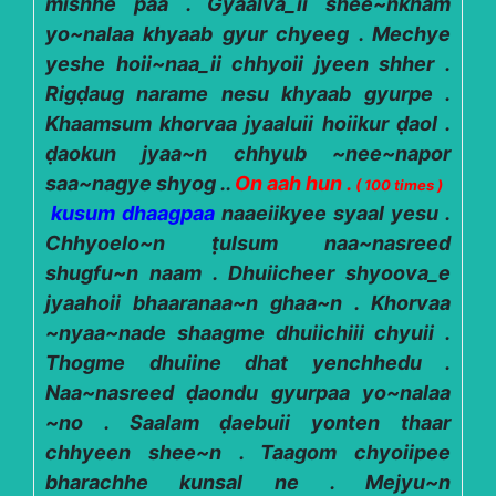
mishhe paa . Gyaalva_ii shee~nkham
yo~nalaa khyaab gyur chyeeg . Mechye
yeshe hoii~naa_ii chhyoii jyeen shher .
Rigḍaug narame nesu khyaab gyurpe .
Khaamsum khorvaa jyaaluii hoiikur ḍaol .
ḍaokun jyaa~n chhyub ~nee~napor
saa~nagye shyog ..
On aah hun .
( 100 times )
kusum dhaagpaa
naaeiikyee syaal yesu .
Chhyoelo~n ṭulsum naa~nasreed
shugfu~n naam . Dhuiicheer shyoova_e
jyaahoii bhaaranaa~n ghaa~n . Khorvaa
~nyaa~nade shaagme dhuiichiii chyuii .
Thogme dhuiine dhat yenchhedu .
Naa~nasreed ḍaondu gyurpaa yo~nalaa
~no . Saalam ḍaebuii yonten thaar
chhyeen shee~n . Taagom chyoiipee
bharachhe kunsal ne . Mejyu~n