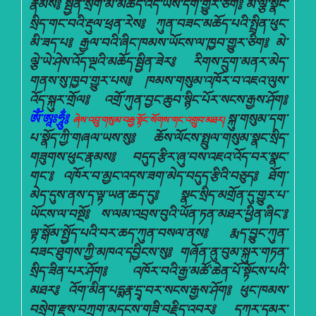
རྣམས༔ སྦྱིན་སྲེག་མེ་མཆོད་འདི་ཡིས་དག་གྱུར་ཅིག༔ མེ་ལྕེ་སྣང་
སྲིད་གང་བའི་རྡུལ་ཕྲན་རེས༔ ཀུན་བཟང་མཆོད་པའི་སྤྲིན་ཕུང་
མི་ཟད་པ༔ རྒྱལ་བའི་ཞིང་ཁམས་ཡོངས་ལ་ཁྱབ་གྱུར་ཅིག༔ མེ་
ལྕེ་ཡེ་ཤེས་འོད་ལྔའི་མཆོད་སྦྱིན་ཟེར༔ རིགས་དྲུག་མནར་མེད་
གནས་སུ་ཁྱབ་གྱུར་པས༔ ཁམས་གསུམ་འཁོར་བ་འཇའ་ལུས་
འོད་སྐུར་གྲོལ༔ འགྲོ་ཀུན་བྱང་ཆུབ་སྙིང་པོར་སངས་རྒྱས་ཤོག༔
ཨོཾ་ཨཱཿཧཱུྂ༔
སྐུ་གསུམ་དག་
ཞེས་འབྲུ་གསུམ་བརྒྱ་སྟོང་སོགས་གང་འགྲུབ་མཐར།
པ་སྣོད་ཀྱི་གཞལ་ཡས་སུ༔ ཆོས་ལོངས་སྤྲུལ་གསུམ་སྣང་སྲིད་
གཟུགས་ཕུང་རྣམས༔ བདུད་རྩིར་ཞུ་བས་འཇའ་འོད་བར་སྣང་
གང་༔ འཁོར་བ་མྱང་འདས་ཟག་མེད་བདུད་རྩིའི་བཅུད༔ ཐོག་
མེད་དུས་ནས་ད་ལྟ་ཡན་ཆད་དུ༔ སྣང་སྲིད་མགྲོན་དུ་གྱུར་པ་
ཡོངས་ལ་བསྔོ༔ ས་ལམ་འབྲས་བུའི་ཡོན་ཏན་མཐར་ཕྱིན་ཞིང་༔
ལྟ་སྒོམ་སྤྱོད་པའི་བར་ཆད་ཀུན་བསལ་ནས༔ རྨད་བྱུང་ཀུན་
བཟང་ཐུགས་ཀྱི་མཁའ་དབྱིངས་སུ༔ གཞོན་ནུ་བུམ་སྐུར་གཏན་
སྲིད་ཟིན་པར་ཤོག༔ འཁོར་བའི་རྒྱ་མཚོ་ཆེན་པོ་སྟོངས་པའི་
མཐར༔ འོག་མིན་པདྨརྣ་དྲྭ་བར་སངས་རྒྱས་ཤོག༔ ཕུང་ཁམས་
བསྲེག་རྫས་བཀྲག་མདངས་གཟི་བརྗིད་འབར༔ དཀར་དམར་