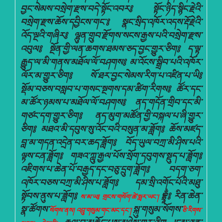
བྱང་སེམས་བསྲེག་རྫས་བདེ་སྟོང་འབར༔ སྟོང་ཉིད་སྙིང་རྗེའི་
བསྲེག་རྫས་ཆོས་དབྱིངས་གང་༔ སྣང་སྲིད་འཁོར་འདས་རྡོ་རྗེའི་
འོད་ལྔའི་གཞིར༔ ལྷུན་གྲུབ་རྫོགས་སངས་རྒྱས་པའི་བསྲེག་རྫས་
འབུལ༔ སྔོན་གྱི་ལན་ཆགས་ཐམས་ཅད་བྱང་གྱུར་ཅིག༔ ད་ལྟ་
རྒྱུད་ལ་མི་གནས་མཐོལ་ལོ་བཤགས༔ མ་འོངས་སྒྲིབ་པའི་འཁོར་
ལོར་མ་གྱུར་ཅིག༔ སོ་ཐར་བྱང་སེམས་རིག་པ་འཛིན་པ་ཡི༔
སྡོམ་བཅས་བསླབ་པ་གསང་སྔགས་དམ་ཚིག་རིགས༔ ཚོར་དང་
མ་ཚོར་ཉམས་པ་མཐོལ་ལོ་བཤགས༔ ནད་གདོན་གྲིབ་དང་མི་
གཙང་དག་གྱུར་ཅིག༔ ནད་མུག་མཚོན་གྱི་བསྐལ་པ་ཞི་གྱུར་
ཅིག༔ མཐའ་མི་དབུས་སུ་འོང་བའི་བསུན་མ་ཟློག༔ ཆོས་མཛད་
བླ་མ་གདན་འདྲེན་བར་ཆད་ཟློག༔ བོད་ཡུལ་བཀྲ་མི་ཤིས་པའི་
ལྟས་ངན་ཟློག༔ གཟའ་ཀླུ་རྒྱལ་པོས་སྲོག་དབུགས་སྡུད་པ་ཟློག༔
འཇིགས་པ་ཆེན་པོ་བརྒྱད་དང་བཅུ་དྲུག་ཟློག༔ བདག་ཅག་
འཁོར་བཅས་བཀྲ་མི་ཤིས་པ་ཟློག༔ དམ་སྲི་འགོང་པོའི་མཐུ་
སྟོབས་ནུས་པ་ཟློག༔
བྷྲཱྂ༔ རིན་ཆེན་
ས་མ་ཡ༔ གྲངས་གསོག་ཚེ་སླར་ཡང་།
སྣ་ཚོགས་
སྐུ་གསུམ་སོགས་
སོགས་ནས། འབྲུ་གསུམ་གང་མང་དང་།
ཅི་རིགས་