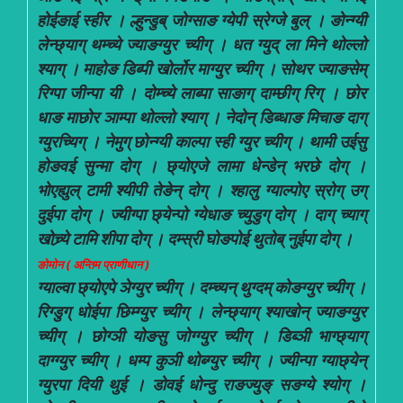
होईङाई स्हीर । ल्हुन्डुब् जोग्साङ ग्येपी स्रेग्जे बुल् । ङोन्ग्यी
लेन्छ्याग् थम्च्ये ज्याङग्युर च्यीग् । धत ग्युद् ला मिने थोल्लो
श्याग् । माहोङ डिब्पी खोर्लोर माग्युर च्यीग् । सोथर ज्याङसेम्
रिग्पा जीन्पा यी । दोम्च्ये लाब्पा साङाग् दाम्छीग् रिग् । छोर
धाङ माछोर ञाम्पा थोल्लो श्याग् । नेदोन् डिब्धाङ मिचाङ दाग्
ग्युरच्यिग् । नेमुग् छोन्ग्यी काल्पा स्ही ग्युर च्यीग् । थामी उईसु
होङवई सुन्मा दोग् । छ्योएजे लामा धेन्डेन् भरछे दोग् ।
भोएह्युल् टामी श्यीपी तेङेन् दोग् । श्हालु ग्याल्पोए स्रोग् उग्
दुईपा दोग् । ज्यीग्पा छ्येन्पो ग्येधाङ च्युडुग् दोग् । दाग् च्याग्
खोच्र्ये टामि शीपा दोग् । दम्स्री घोङपोई थुतोब् नुईपा दोग् ।
ङोमोन ( अन्तिम प्राणीधान )
ग्याल्वा छ्योएपे ञेग्युर च्यीग् । दम्च्यन् थुग्दम् कोङग्युर च्यीग् ।
रिग्डुग् धोईपा छिम्ग्युर च्यीग् । लेन्छ्याग् श्याखोन् ज्याङग्युर
च्यीग् । छोग्ञी योङसु जोग्ग्युर च्यीग् । डिब्ञी भाग्छ्याग्
दाग्ग्युर च्यीग् । धम्प कुञी थोब्ग्युर च्यीग् । ज्यीन्पा ग्याछ्येन्
ग्युरपा दियी थुई । डोवई धोन्दु राङज्युङ् सङग्ये श्योग् ।