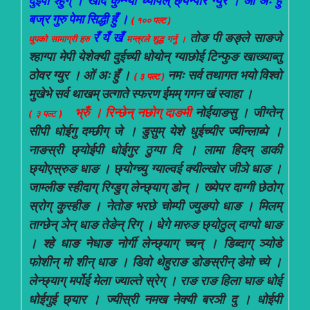
दुईपी श्हुग् । खोर्दे कुन्ग्यी च्यीपल् छ्येन्पोर ग्युर । ओं अः हुँ
बज्र गुरु पेमा सिद्धी हुँ ।
( १०० पल्ट )
रँ यँ खँ
तोङ पी ङङ्ले साङजे
धुपको सामाग्री हरु
मन्त्रले शुद्ध गर्नु ।
श्हाग्पा मेपी येशेक्यी दुईच्यी धोयोन् ग्याछोई टिन्फुङ खाख्याब्तु
ठोवर ग्युर । ओं अः हुँ ।
नमः सर्व तथागत भयो विश्वो
( ३ पल्ट )
मुखेभे सर्व थाखम् उत्गाते स्फरण ईमम् गगन खं स्वाहा ।
भ्रुँ । रिन्छेन् नछोग् दाङमी
नोईयाङसु । जीग्तेन्
( ३ पल्ट )
सीपी धोईगु दम्छीग् जे । डुसुम् येशे धुईच्यीर ज्यीन्लाब्पे ।
नाङस्री छ्योईपी धोईगुर ठुग्पा दि । लामा हिदम् डाकी
छ्योएस्रुङ धाङ । छ्योग्च्यु ग्याल्वई क्यील्खोर जीञे धाङ ।
जाम्लीङ स्हीदाग् रिग्डुग् लेन्छ्याग् डोन् । ख्येपर दाग्गी छेठोग्
स्रोग् कुस्हीङ । नेतोङ भरछे चोम्पी ज्युङपो धाङ । मिलम्
ताग्छेन् ञेन् धाङ तेङेन् रिग् । धेगे मारुङ छ्योठुल् दाग्पो धाङ
। श्हे धाङ नेधाङ नोर्गी लेन्छ्याग् च्यन् । डिब्दाग् ञ्योडे
फोशीन् मो शीन् धाङ । डिवो थेहुराङ डोङस्रीन् डेमो च्ये ।
लेन्छ्याग् मर्पोई मेला ज्याल्ते स्रेग् । राङ राङ हिला घाङ धोई
धोईगुई छ्यार । ज्यीस्री नमख नेक्यी बरञी दु । धोईपी