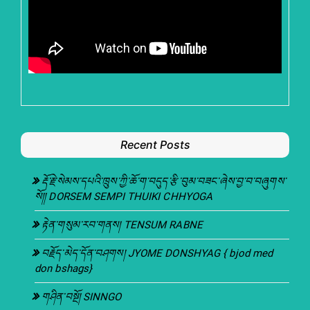
Recent Posts
རྡོ་རྗེ་སེམས་དཔའི་ཁྲུས་ཀྱི་ཆོ་ག་བདུད་རྩི་བུམ་བཟང་ཞེས་བྱ་བ་བཞུགས་
སོ།། DORSEM SEMPI THUIKI CHHYOGA
རྟེན་གསུམ་རབ་གནས། TENSUM RABNE
བརྗོད་མེད་དོན་བཤགས། JYOME DONSHYAG { bjod med
don bshags}
གཤིན་བསྔོ། SINNGO