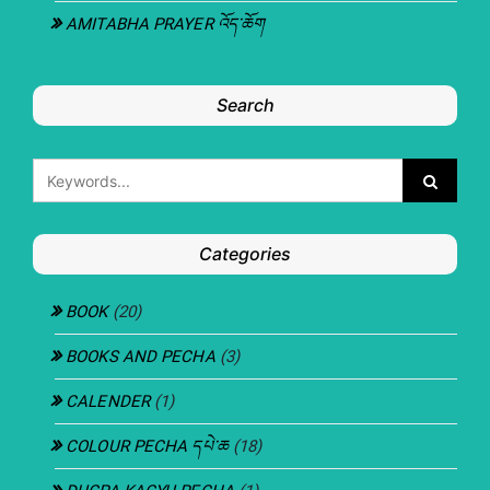
AMITABHA PRAYER འོད་ཆོག
Search
Categories
BOOK
(20)
BOOKS AND PECHA
(3)
CALENDER
(1)
COLOUR PECHA དཔེ་ཆ
(18)