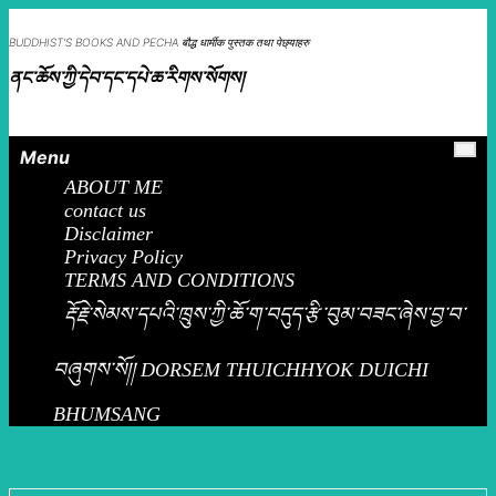
Skip
to
BUDDHIST'S BOOKS AND PECHA बौद्ध धार्मीक पुस्तक तथा पेछ्याहरु
content
ནང་ཆོས་ཀྱི་དེབ་དང་དཔེ་ཆ་རིགས་སོགས།
Menu
ABOUT ME
contact us
Disclaimer
Privacy Policy
TERMS AND CONDITIONS
རྡོ་རྗེ་སེམས་དཔའི་ཁྲུས་ཀྱི་ཆོ་ག་བདུད་རྩི་བུམ་བཟང་ཞེས་བྱ་བ་
བཞུགས་སོ།། DORSEM THUICHHYOK DUICHI
BHUMSANG