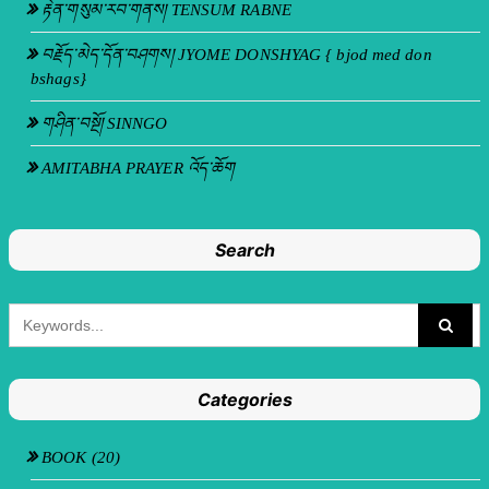
རྟེན་གསུམ་རབ་གནས། TENSUM RABNE
བརྗོད་མེད་དོན་བཤགས། JYOME DONSHYAG { bjod med don
bshags}
གཤིན་བསྔོ། SINNGO
AMITABHA PRAYER འོད་ཆོག
Search
Categories
BOOK
(20)