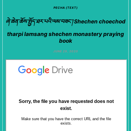
PECHA (TEXT)
ཞེ་ཆེན་ཆོས་སྤྱོད་ཐར་པའི་ལམ་བཟང་། Shechen choechod
tharpi lamsang shechen monastery praying
book
JUNE 29, 2020