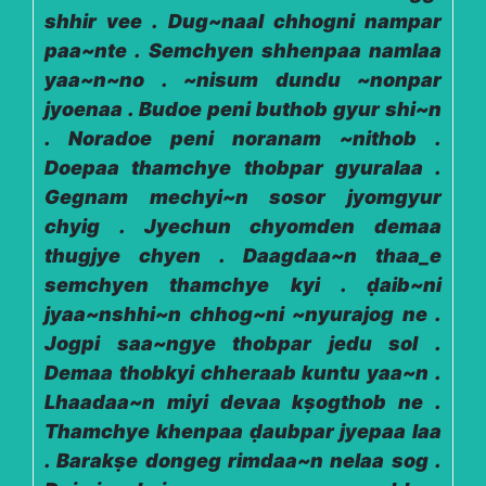
shhir vee . Dug~naal chhogni nampar
paa~nte . Semchyen shhenpaa namlaa
yaa~n~no . ~nisum dundu ~nonpar
jyoenaa . Budoe peni buthob gyur shi~n
. Noradoe peni noranam ~nithob .
Doepaa thamchye thobpar gyuralaa .
Gegnam mechyi~n sosor jyomgyur
chyig . Jyechun chyomden demaa
thugjye chyen . Daagdaa~n thaa_e
semchyen thamchye kyi . ḍaib~ni
jyaa~nshhi~n chhog~ni ~nyurajog ne .
Jogpi saa~ngye thobpar jedu sol .
Demaa thobkyi chheraab kuntu yaa~n .
Lhaadaa~n miyi devaa kṣogthob ne .
Thamchye khenpaa ḍaubpar jyepaa laa
. Barakṣe dongeg rimdaa~n nelaa sog .