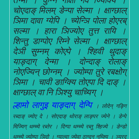
चोएदाङ् मिलम् ङेन्पा सेल्मा । क्षाग्छाल्
ञिमा दावा ग्येपि । च्येन्ञि पोला होएरब्
सल्मा । हारा ञिज्योए तुत्त रायि ।
शिन्तु डाग्पोए रिम्ने सेल्मा । क्षाग्छाल्
देञी सुम्नम् कोएपे । श्हिवी थुदाङ्
याङ्दाग् देन्मा । दोन्दाङ् रोलाङ्
नोएज्यिन् छोग्नम् । ज्योम्पा तुरे रबक्षोग्
ञिमा । चावी ङाग्क्यि तोएपा दि दाङ् ।
क्षाग्छाल् वा नि ञिश्यु चाच्यिग् ।
ल्हामो लागुइ याङ्दाग् देन्पि
।
लोदेन् गङ्गि
रब्दाङ् ज्योए दे । सोएदाङ् थोराङ् लाङ्पर ज्येने । डेन्पे
मिज्यिग् थम्च्ये रब्तेर । दिग्पा थम्च्ये रब्तु श्हिज्ये । ङेन्डो
थम्च्ये ज्योम्पा ञिदो । ग्याल्वा ज्येवा ठाग्दुन् नम्क्यि । ञ्युरदु