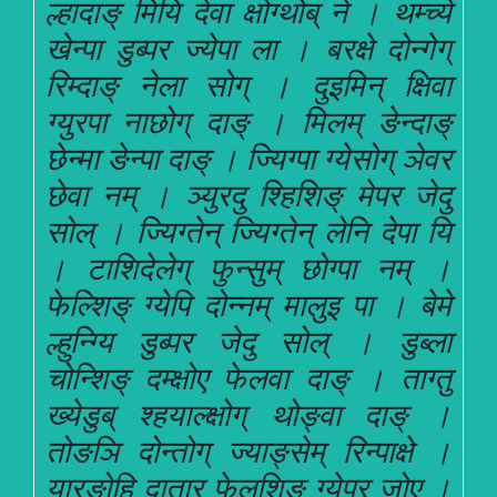
ल्हादाङ् मियि देवा क्षोग्थोब् ने । थम्च्ये
खेन्पा डुब्पर ज्येपा ला । बरक्षे दोन्गेग्
रिम्दाङ् नेला सोग् । दुइमिन् क्षिवा
ग्युरपा नाछोग् दाङ् । मिलम् ङेन्दाङ्
छेन्मा ङेन्पा दाङ् । ज्यिग्पा ग्येसोग् ञेवर
छेवा नम् । ञ्युरदु श्हिशिङ् मेपर जेदु
सोल् । ज्यिग्तेन् ज्यिग्तेन् लेनि देपा यि
। टाशिदेलेग् फुन्सुम् छोग्पा नम् ।
फेल्शिङ् ग्येपि दोन्नम् मालुइ पा । बेमे
ल्हुन्ग्यि डुब्पर जेदु सोल् । डुब्ला
चोन्शिङ् दम्क्षोए फेलवा दाङ् । ताग्तु
ख्येडुब् श्हयाल्क्षोग् थोङ्वा दाङ् ।
तोङञि दोन्तोग् ज्याङ्सेम् रिन्पाक्षे ।
यारङोहि दातार फेलशिङ् ग्येपर जोए ।