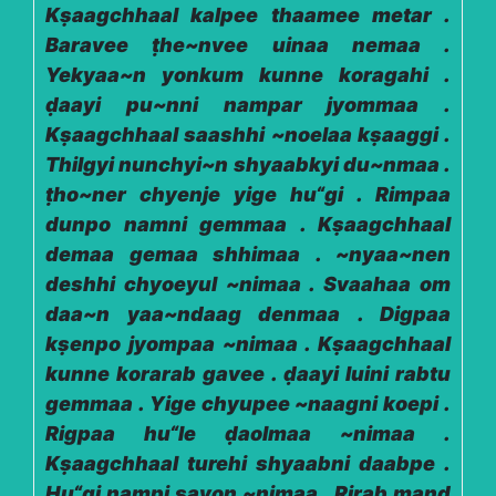
Kṣaagchhaal kalpee thaamee metar .
Baravee ṭhe~nvee uinaa nemaa .
Yekyaa~n yonkum kunne koragahi .
ḍaayi pu~nni nampar jyommaa .
Kṣaagchhaal saashhi ~noelaa kṣaaggi .
Thilgyi nunchyi~n shyaabkyi du~nmaa .
ṭho~ner chyenje yige hu“gi . Rimpaa
dunpo namni gemmaa . Kṣaagchhaal
demaa gemaa shhimaa . ~nyaa~nen
deshhi chyoeyul ~nimaa . Svaahaa om
daa~n yaa~ndaag denmaa . Digpaa
kṣenpo jyompaa ~nimaa . Kṣaagchhaal
kunne korarab gavee . ḍaayi luini rabtu
gemmaa . Yige chyupee ~naagni koepi .
Rigpaa hu“le ḍaolmaa ~nimaa .
Kṣaagchhaal turehi shyaabni daabpe .
Hu“gi nampi savon ~nimaa . Rirab mand