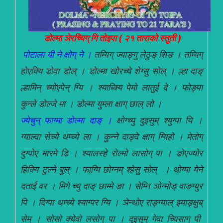
डोल्मा ञेरच्यिग् गि तोइपा ( २१ ताराको स्तुती )
पोटाला यी ने क्षोग् ने ।
तम्यिग् ज्याङ्गु लेठुङ् शिङ । तम्यिग्
होएक्यि डोवा डोल् । डोल्मा खोरच्ये शेग्सु सोल् । ल्हा दाङ्
ल्हामिन् च्योएपेन् ग्यि । श्याब्क्यि पेमो लातुई दे । फोङ्पा
कुन्ले डोल्जे मा । डोल्मा युम्ला क्षाग् छाल् लो ।
ज्येचुन् फाग्मा डोल्मा दाङ् ।
क्षोग्च्यु दुइसुम् श्युग्पा यि ।
ग्याल्वा सेच्ये थम्च्ये ला । कुन्ने दाङ्वे क्षाग् ग्यिहो । मेतोग्
दुग्पोए मारमे डि । श्यालस्हे रोल्मो लासोग् पा । ङोएज्योर
हिक्यि टुल्ने बुल् । फाग्मि छोग्नम् श्हेसु सोल् । थोग्मा मेने
दताई वर । मिगे च्यु दाङ् छाम्मे ङा । सेम्नि ञोन्मोङ् वाङग्युर
पि । दिग्पा थम्च्ये श्याग्पर ग्यि । ञेन्थोए राङ्ग्याल् झ्याङ्क्षुब्
सेम् । सोसो क्येवो लसोग् पा । दुइसुम् गेवा च्यिसाग् पी