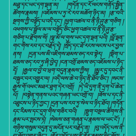
མཐུ་དང་ཡང་དག་ལྡན་མ། །གདོན་དང་རོ་ལངས་གནོད་སྦྱིན་
ཚོགས་རྣམས། །འཇོམས་པ་ཏུ་རེ་རབ་མཆོག་ཉིད་མ། །རྩ་བའི་
སྔགས་ཀྱི་བསྟོད་པ་འདི་དང་། །ཕྱག་འཚལ་བ་ནི་ཉི་ཤུ་རྩ་གཅིག །
འཕགས་པ་སྒྲོལ་མ་ལ་བསྟོད་ཅིང་ཕྱག་འཚལ་བ་ནི་ཉི་ཤུ་རྩ་
གཅིག་པ་རྫོགས་སོ། །ལྷ་མོ་ལ་གུས་ཡང་དག་ལྡན་པའི། །བློ་ལྡན་
གང་གིས་རབ་དང་བརྗོད་དེ། །སྲོད་དང་ཐོ་རངས་ལངས་པར་བྱས་
ནས། །དྲན་པས་མི་འཇིགས་ཐམས་ཅད་རབ་སྟེར། །སྡིག་པ་
ཐམས་ཅད་རབ་ཏུ་ཞི་བྱེད། །ངན་འགྲོ་ཐམས་ཅད་འཇོམས་པ་ཉིད་
དོ། །རྒྱལ་བ་བྱེ་བ་ཕྲག་བདུན་རྣམས་ཀྱིས། །མྱུར་དུ་དབང་ནི་
བསྐུར་བར་འགྱུར་ལ། །འདི་ལས་ཆེ་བ་ཉིད་ནི་ཐོབ་ཅིང་། །སངས་
རྒྱས་གོ་འཕང་མཐར་ཐུག་དེར་འགྲོ། །དེ་ཡི་དུག་ནི་དྲག་པོ་ཆེན་
པོ། །བསྟེན་གནས་པའང་གཞན་ཡང་འགྲོ་བ། །ཟོས་པ་དང་ནི་
འཐུངས་པ་ཉིད་ཀྱང་། །དྲན་པས་རབ་ཏུ་སེལ་བ་ཉིད་ཐོབ། །གདོན་
དང་རིམས་དང་དུག་གིས་གཟིར་བའི། །སྡུག་བསྔལ་ཚོགས་ནི་
རྣམ་པར་སྤངས་ཏེ། །སེམས་ཅན་གཞན་པ་རྣམས་ལ་ཡང་ངོ་། །
གཉིས་གསུམ་བདུན་དུ་མངོན་པར་བརྗོད་ན། །བུ་འདོད་པས་ནི་
བུ་ཐོབ་འགྱུར་ཞིང་། །ནོར་འདོད་པས་ནི་ནོར་རྣམས་ཉིད་ཐོབ། །