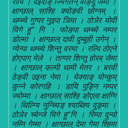
रायि । दइदाङ् ज्यिगतेन् वाङ्दु जेमा ।
क्षाग्छाल् साश्हि क्योङवी छोग्नम् ।
थम्च्ये गुग्पर नुइपा ञिमा । ठोञेर योवी
यिगे हु“ गि । फोङपा थम्च्ये नम्पर
डोल्मा । क्षाग्छाल् दावी दुम्बुही उगेन् ।
ग्येन्पा थम्च्ये शिन्तु वरमा । रल्पि ठोएने
होएपाग् मेले । ताग्पर शिन्तु होरब् जेमा
। क्षाग्छाल् कल्पी थामी मेतर । बरवी
ठेङ्वी उइना नेमा । येक्याङ् योन्कुम्
कुन्ने कोरगहि । डायि पुङ्नि नम्पर
ज्योम्मा । क्षाग्छाल् साश्हि ङोएला क्षाग्गि
। थिल्ग्यि नुन्च्यिङ् श्याब्क्यि दुङ्मा ।
ठोञेर च्येन्जे यिगे हु“गि । रिम्पा दुन्पो
नम्नि गेम्मा । क्षाग्छाल् देमा गेमा श्हिमा