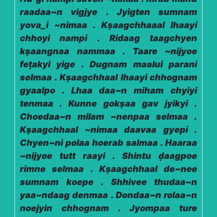
raadaa~n vigjye . Jyigten sumnam
yova_i ~nimaa . Kṣaagchhaaal lhaayi
chhoyi nampi . Ridaag taagchyen
kṣaangnaa nammaa . Taare ~nijyoe
feṭakyi yige . Dugnam maalui parani
selmaa . Kṣaagchhaal lhaayi chhognam
gyaalpo . Lhaa daa~n miham chyiyi
tenmaa . Kunne gokṣaa gav jyikyi .
Choedaa~n milam ~nenpaa selmaa .
Kṣaagchhaal ~nimaa daavaa gyepi .
Chyen~ni polaa hoerab salmaa . Haaraa
~nijyoe tutt raayi . Shintu ḍaagpoe
rimne selmaa . Kṣaagchhaal de~nee
sumnam koepe . Shhivee thudaa~n
yaa~ndaag denmaa . Dondaa~n rolaa~n
noejyin chhognam . Jyompaa ture