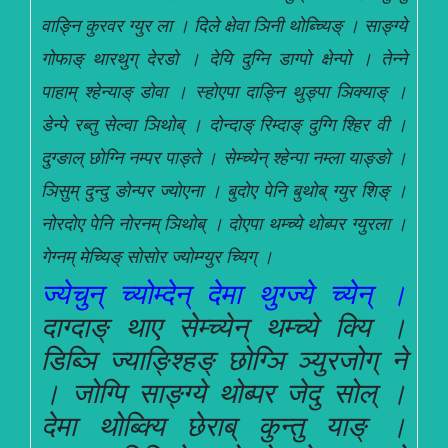
वाङ्नि कुरवर ग्युर ला । दिले क्षेवा ञिनी थोब्च्यिङ् । साङ्ग्ये
गोफाङ् थारथुग् देरडो । देयि दुग्नि डाग्पो क्षेन्पो । तेन्ने
पाहाम् श्हेन्याङ् डोवा । स्होएपा दाङ्नि थुङ्पा ञिक्याङ् ।
डेन्पे रब्तु सेल्वा ञिथोब् । दोन्दाङ् रिम्दाङ् दुग्गि श्हिर वी ।
दुग्ङाल् छोग्नि नम्पर पाङ्ते । सेम्च्येन् श्हेन्पा नम्ला याङ्ङो ।
ञिसुम् दुन्दु ङोन्पर ज्योएना । बुदोए पेनि बुथोब् ग्युर शिङ् ।
नोरदोए पेनि नोरनम् ञिथोब् । दोएपा थम्च्ये थोब्पर ग्युरला ।
गेग्नम् मेच्यिङ् सोसोर ज्योम्ग्युर च्यिग् ।
ज्येचुन् च्योम्देन् देमा थुग्ज्ये च्येन् ।
दाग्दाङ् थाए सेम्च्येन् थम्च्ये क्यि ।
डिब्ञि ज्याङ्श्हिङ् छोग्ञि ञ्युरजोग् ने
। जोग्पि साङ्ग्ये थोब्पर जेदु सोल् ।
देमा थोब्क्यि छेराब् कुन्तु याङ् ।