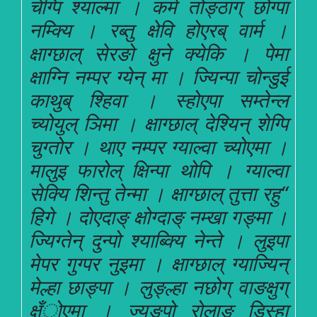
चेग्पि श्याल्मा । कर्म तोङ्ठाग् छोग्पा
नम्क्यि । रब्तु क्षेवि होएरब् वार्म ।
क्षाग्छाल् सेरङो क्षुने क्येकि । पेमा
क्षाग्नि नम्पर ग्येन् मा । ज्यिन्पा चोन्डुई
काथुब् श्हिवा । स्होएपा सम्तेन्ल
च्योयुल् ञिमा । क्षाग्छाल् देश्यिन् शेग्पि
चुग्तोर । थाए नम्पर ग्याल्वा च्योएमा ।
मालुइ फारोल् क्षिन्पा थोपि । ग्याल्वा
सेक्यि शिन्तु तेन्मा । क्षाग्छाल् तुत्ता रहु“
हिगे । दोएदाङ् क्षोग्दाङ् नम्खा गङ्मा ।
ज्यिग्तेन् दुन्पो श्याब्क्यि नेन्ते । लुइपा
मेपर गुग्पर नुइमा । क्षाग्छाल् ग्याज्यिन्
मेल्हा छाङ्पा । लुङ्ल्हा नछोग् वाङक्षुग्
क्ष्ँोएमा । ज्युङपो रोलाङ् डिस्हा