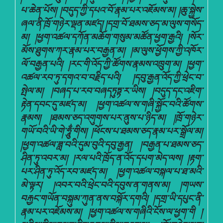
པ་ཆེན་པོས། །བདུད་ཀྱི་དཔའ་བོ་རྣམ་པར་འཇོམས་མ། །ཆུ་སྐྱེས་
ཞལ་ནི་ཁྲོ་གཉེར་ལྡན་མཛད། །དགྲ་བོ་ཐམས་ཅད་མ་ལུས་གསོད་
མ། །ཕྱག་འཚལ་དཀོན་མཆོག་གསུམ་མཚོན་ཕྱག་རྒྱའི། །སོར་
མོས་ཐུགས་ཀར་རྣམ་པར་བརྒྱན་མ། །མ་ལུས་ཕྱོགས་ཀྱི་འཁོར་
ལོ་བརྒྱན་པའི། །རང་གི་འོད་ཀྱི་ཚོགས་རྣམས་འཁྲུག་མ། །ཕྱག་
འཚལ་རབ་ཏུ་དགའ་བ་བརྗིད་པའི། །དབུ་རྒྱན་འོད་ཀྱི་ཕྲེང་བ་
སྤེལ་མ། །བཞད་པ་རབ་བཞདཏུཏྟ་ར་ཡིས། །བདུད་དང་འཇིག་
རྟེན་དབང་དུ་མཛད་མ། །ཕྱག་འཚལ་ས་གཞི་སྐྱོང་བའི་ཚོགས་
རྣམས། །ཐམས་ཅད་འགུགས་པར་ནུས་པ་ཉིད་མ། །ཁྲོ་གཉེར་
གཡོ་བའི་ཡི་གེ་ཧཱུྂ་གིས། །ཕོངས་པ་ཐམས་ཅད་རྣམ་པར་སྒྲོལ་མ།
།ཕྱག་འཚལ་ཟླ་བའི་དུམ་བུའི་དབུ་རྒྱན། །བརྒྱན་པ་ཐམས་ཅད་
ཤིན་ཏུ་འབར་མ། །རལ་པའི་ཁྲོད་ན་འོད་དཔག་མེད་ལས། །རྟག་
པར་ཤིན་ཏུ་འོད་རབ་མཛད་མ། །ཕྱག་འཚལ་བསྐལ་པ་ཐ་མའི་
མེ་ལྟར། །འབར་བའི་ཕྲེང་བའི་དབུས་ན་གནས་མ། །གཡས་
བརྐྱང་གཡོན་བསྐུམ་ཀུན་ནས་བསྐོར་དགའི། །དགྲ་ཡི་དཔུང་ནི་
རྣམ་པར་འཇོམས་མ། །ཕྱག་འཚལ་ས་གཞིའི་ངོས་ལ་ཕྱག་གི །