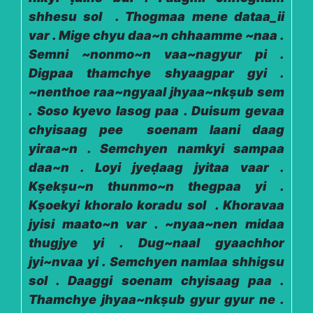
shhesu sol . Thogmaa mene dataa_ii
var . Mige chyu daa~n chhaamme ~naa .
Semni ~nonmo~n vaa~nagyur pi .
Digpaa thamchye shyaagpar gyi .
~nenthoe raa~ngyaal jhyaa~nkṣub sem
. Soso kyevo lasog paa . Duisum gevaa
chyisaag pee soenam laani daag
yiraa~n . Semchyen namkyi sampaa
daa~n . Loyi jyeḍaag jyitaa vaar .
Kṣekṣu~n thunmo~n thegpaa yi .
Kṣoekyi khoralo koradu sol . Khoravaa
jyisi maato~n var . ~nyaa~nen midaa
thugjye yi . Dug~naal gyaachhor
jyi~nvaa yi . Semchyen namlaa shhigsu
sol . Daaggi soenam chyisaag paa .
Thamchye jhyaa~nkṣub gyur gyur ne .