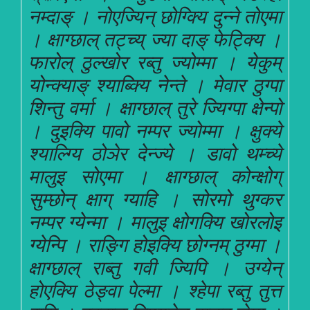
नम्दाङ् । नोएज्यिन् छोग्क्यि दुन्ने तोएमा
। क्षाग्छाल् तट्च्य् ज्या दाङ् फेट्क्यि ।
फारोल् ठुल्खोर रब्तु ज्योम्मा । येकुम्
योन्क्याङ् श्याब्क्यि नेन्ते । मेवार ठुग्पा
शिन्तु वर्मा । क्षाग्छाल् तुरे ज्यिग्पा क्षेन्पो
। दुइक्यि पावो नम्पर ज्योम्मा । क्षुक्ये
श्याल्ग्यि ठोञेर देन्ज्ये । डावो थम्च्ये
मालुइ सोएमा । क्षाग्छाल् कोन्क्षोग्
सुम्छोन् क्षाग् ग्याहि । सोरमो थुग्कर
नम्पर ग्येन्मा । मालुइ क्षोगक्यि खोरलोइ
ग्येन्पि । राङ्गि होइक्यि छोग्नम् ठुग्मा ।
क्षाग्छाल् राब्तु गवी ज्यिपि । उग्येन्
होएक्यि ठेङ्वा पेल्मा । श्हेपा रब्तु तुत्त