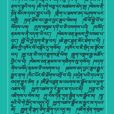
ནས་ད་ལྟའི་བར། །མི་དགེ་བཅུ་དང་མཚམས་མེད་ལྔ། །སེམས་ནི་
ཉོན་མོངས་དབང་གྱུར་པའི། །སྡིག་པ་ཐམས་ཅད་བཤགས་པར་
བགྱི། །ཉན་ཐོས་རང་རྒྱལ་བྱང་ཆུབ་སེམས། །སོ་སོ་སྐྱེ་བོ་ལ་
སོགས་པས། །དུས་གསུམ་དགེ་བ་ཅི་བསགས་པའི། །བསོད་
ནམས་ལ་ནི་བདག་ཡི་རང་། །སེམས་ཅན་རྣམས་ཀྱི་བསམ་པ་
དང་། །བློ་ཡི་བྱེ་བྲག་ཇི་ལྟ་བར། །ཆེ་ཆུང་ཐུན་མོང་ཐེག་པ་ཡི། །
ཆོས་ཀྱི་འཁོར་ལོ་བསྐོར་དུ་གསོལ། །འཁོར་བ་ཇི་སྲིད་མ་སྟོངས་
བར། །མྱ་ངན་མི་འདའ་ཐུགས་རྗེ་ཡིས། །སྡུག་བསྔལ་རྒྱ་མཚོར་
བྱིང་བ་ཡི། །སེམས་ཅན་རྣམས་ལ་གཟིགས་སུ་གསོལ། །བདག་
གིས་བསོད་ནམས་ཅི་བསགས་པ། །ཐམས་ཅད་བྱང་ཆུབ་རྒྱུར་
གྱུར་ནས། །རིང་པོར་མི་ཐོགས་འགྲོ་བ་ཡི། །འདྲེན་པའི་དཔལ་དུ་
བདག་གྱུར་ཅིག ༈ །ཨོཾ་རྗེ་བཙུན་མ་འཕགས་མ་སྒྲོལ་མ་ལ་ཕྱག་
འཚལ་ལོ། །ཕྱག་འཚལ་ཏཱ་རེ་མྱུར་མ་དཔའ་མོ། །ཏུཏྟ་ར་ཡི་
འཇིགས་པ་སེལ་མ། །ཏུ་རེས་དོན་ཀུན་སྦྱིན་པས་སྒྲོལ་མ། །སྭཱ་
ཧཱའི་ཡི་གེ་ཁྱོད་ལ་འདུད་དོ། །ཕྱག་འཚལ་སྒྲོལ་མ་མྱུར་མ་དཔའ་
མོ། །སྤྱན་ནི་སྐད་ཅིག་གློག་དང་འདྲ་མ། །འཇིག་རྟེན་གསུམ་