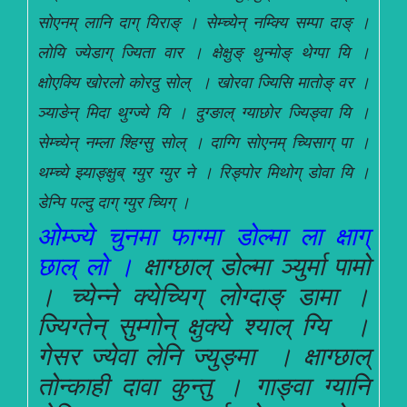
सोएनम् लानि दाग् यिराङ् । सेम्च्येन् नम्क्यि सम्पा दाङ् ।
लोयि ज्येडाग् ज्यिता वार । क्षेक्षुङ् थुन्मोङ् थेग्पा यि ।
क्षोएक्यि खोरलो कोरदु सोल् । खोरवा ज्यिसि मातोङ् वर ।
ञ्याङेन् मिदा थुग्ज्ये यि । दुग्ङाल् ग्याछोर ज्यिङ्वा यि ।
सेम्च्येन् नम्ला श्हिग्सु सोल् । दाग्गि सोएनम् च्यिसाग् पा ।
थम्च्ये झ्याङ्क्षुब् ग्युर ग्युर ने । रिङ्पोर मिथोग् डोवा यि ।
डेन्पि पल्दु दाग् ग्युर च्यिग् ।
ओम्ज्ये चुनमा फाग्मा डोल्मा ला क्षाग्
छाल् लो ।
क्षाग्छाल् डोल्मा ञ्युर्मा पामो
। च्येन्ने क्येच्यिग् लोग्दाङ् डामा ।
ज्यिग्तेन् सुम्गोन् क्षुक्ये श्याल् ग्यि ।
गेसर ज्येवा लेनि ज्युङ्मा । क्षाग्छाल्
तोन्काही दावा कुन्तु । गाङ्वा ग्यानि