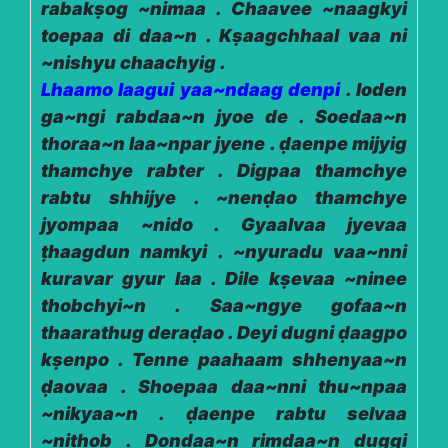
rabakṣog ~nimaa . Chaavee ~naagkyi
toepaa di daa~n . Kṣaagchhaal vaa ni
~nishyu chaachyig .
Lhaamo laagui yaa~ndaag denpi
.
loden
ga~ngi rabdaa~n jyoe de . Soedaa~n
thoraa~n laa~npar jyene . ḍaenpe mijyig
thamchye rabter . Digpaa thamchye
rabtu shhijye . ~nenḍao thamchye
jyompaa ~nido . Gyaalvaa jyevaa
ṭhaagdun namkyi . ~nyuradu vaa~nni
kuravar gyur laa . Dile kṣevaa ~ninee
thobchyi~n . Saa~ngye gofaa~n
thaarathug deraḍao . Deyi dugni ḍaagpo
kṣenpo . Tenne paahaam shhenyaa~n
ḍaovaa . Shoepaa daa~nni thu~npaa
~nikyaa~n . ḍaenpe rabtu selvaa
~nithob . Dondaa~n rimdaa~n duggi