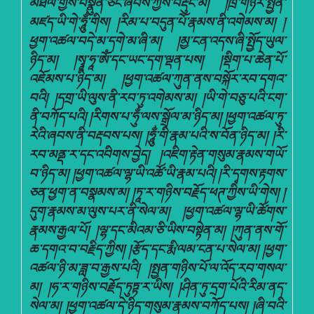
མཐིལ་གྱིས་བསྣུན་ཅིང་ཞབས་ཀྱིས་བརྡུང་མ། །ཁྲོ་གཉེར་སྤྱན་
མཛད་ཡི་གེ་ཧཱུྂ་གིས། །རིམ་པ་བདུན་པོ་རྣམས་ནི་འགེམས་མ། །
ཕྱག་འཚལ་བདེ་མ་དགེ་མ་ཞི་མ། །མྱ་ངན་འདས་ཞི་སྤྱོད་ཡུལ་
ཉིད་མ། །སྭཱ་ཧཱ་ཨོཾ་དང་ཡང་དག་ལྡན་པས། །སྡིག་པ་ཆེན་པོ་
འཇོམས་པ་ཉིད་མ། །ཕྱག་འཚལ་ཀུན་ནས་བསྐོར་རབ་དགའ་
བའི། །དགྲ་ཡི་ལུས་ནི་རབ་ཏུ་འགེམས་མ། །ཡི་གེ་བཅུ་པའི་ངག་
ནི་བཀོད་པའི། །རིགས་པ་ཧུྂ་ལས་སྒྲོལ་མ་ཉིད་མ། །ཕྱག་འཚལ་ཏུ་
རེའི་ཞབས་ནི་བརྡབས་པས། །ཧཱུྂ་གི་རྣམ་པའི་ས་བོན་ཉིད་མ། །རི་
རབ་མནྡ་ར་དང་འབིགས་བྱེད། །འཇིག་རྟེན་གསུམ་རྣམས་གཡོ་
བ་ཉིད་མ། །ཕྱག་འཚལ་ལྷ་ཡི་འཚོ་ཡི་རྣམ་པའི། །རི་དྭགས་རྟགས་
ཅན་ཕྱག་ན་བསྣམས་མ། །ཏཱ་ར་གཉིས་བརྗོད་ཕཊ་ཀྱིས་ཡི་གེས། །
དུག་རྣམས་མ་ལུས་པར་ནི་སེལ་མ། །ཕྱག་འཚལ་ལྷ་ཡི་ཚོགས་
རྣམས་རྒྱལ་པོ། །ལྷ་དང་མིའམ་ཅི་ཡིས་བསྟེན་མ། །ཀུན་ནས་གོ་
ཆ་དགའ་བ་བརྗིད་ཀྱིས། །རྩོད་དང་རྨི་ལམ་ངན་པ་སེལ་མ། །ཕྱག་
འཚལ་ཉི་མ་ཟླ་བ་རྒྱས་པའི། །སྤྱན་གཉིས་པོ་ལ་འོད་རབ་གསལ་
མ། །ཧ་ར་གཉིས་བརྗོད་ཏུཏྟ་ར་ཡིས། །ཤིན་ཏུ་དྲག་པོའི་རིམ་ནད་
སེལ་མ། །ཕྱག་འཚལ་དེ་ཉིད་གསུམ་རྣམས་བཀོད་པས། །ཞི་བའི་