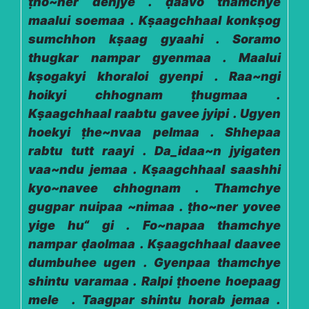
ṭho~ner denjye . ḍaavo thamchye
maalui soemaa . Kṣaagchhaal konkṣog
sumchhon kṣaag gyaahi . Soramo
thugkar nampar gyenmaa . Maalui
kṣogakyi khoraloi gyenpi . Raa~ngi
hoikyi chhognam ṭhugmaa .
Kṣaagchhaal raabtu gavee jyipi . Ugyen
hoekyi ṭhe~nvaa pelmaa . Shhepaa
rabtu tutt raayi . Da_idaa~n jyigaten
vaa~ndu jemaa . Kṣaagchhaal saashhi
kyo~navee chhognam . Thamchye
gugpar nuipaa ~nimaa . ṭho~ner yovee
yige hu“ gi . Fo~napaa thamchye
nampar ḍaolmaa . Kṣaagchhaal daavee
dumbuhee ugen . Gyenpaa thamchye
shintu varamaa . Ralpi ṭhoene hoepaag
mele . Taagpar shintu horab jemaa .