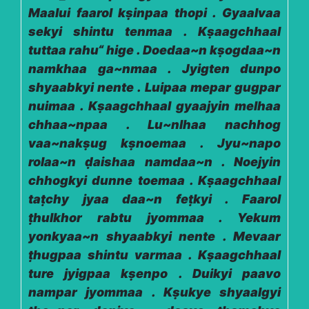
Maalui faarol kṣinpaa thopi . Gyaalvaa
sekyi shintu tenmaa . Kṣaagchhaal
tuttaa rahu“ hige . Doedaa~n kṣogdaa~n
namkhaa ga~nmaa . Jyigten dunpo
shyaabkyi nente . Luipaa mepar gugpar
nuimaa . Kṣaagchhaal gyaajyin melhaa
chhaa~npaa . Lu~nlhaa nachhog
vaa~nakṣug kṣnoemaa . Jyu~napo
rolaa~n ḍaishaa namdaa~n . Noejyin
chhogkyi dunne toemaa . Kṣaagchhaal
taṭchy jyaa daa~n feṭkyi . Faarol
ṭhulkhor rabtu jyommaa . Yekum
yonkyaa~n shyaabkyi nente . Mevaar
ṭhugpaa shintu varmaa . Kṣaagchhaal
ture jyigpaa kṣenpo . Duikyi paavo
nampar jyommaa . Kṣukye shyaalgyi