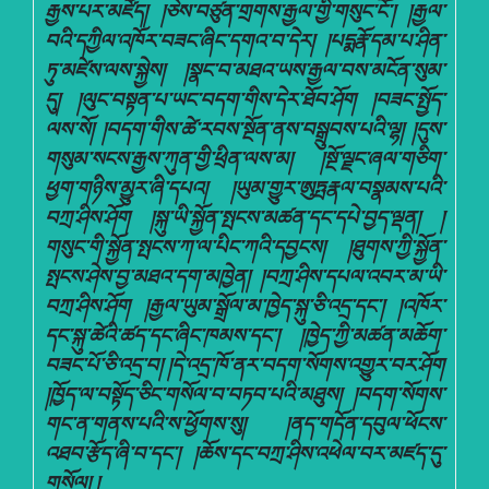
རྒྱས་པར་མཛོད། །ཅེས་བཙུན་གྲགས་རྒྱལ་གྱི་གསུང་ངོ་། །རྒྱལ་
བའི་དཀྱིལ་འཁོར་བཟང་ཞིང་དགའ་བ་དེར། །པདྨརྣོ་དམ་པ་ཤིན་
ཏུ་མཛེས་ལས་སྐྱེས། །སྣང་བ་མཐའ་ཡས་རྒྱལ་བས་མངོན་སུམ་
དུ། །ལུང་བསྟན་པ་ཡང་བདག་གིས་དེར་ཐོབ་ཤོག །བཟང་སྤྱོད་
ལས་སོ། །བདག་གིས་ཚེ་རབས་སྔོན་ནས་བསྒྲུབས་པའི་ལྷ། །དུས་
གསུམ་སངས་རྒྱས་ཀུན་གྱི་ཕྲིན་ལས་མ། །སྔོ་ལྗང་ཞལ་གཅིག་
ཕྱག་གཉིས་མྱུར་ཞི་དཔའ། །ཡུམ་གྱུར་ཨུཏྤརྣལ་བསྣམས་པའི་
བཀྲ་ཤིས་ཤོག །སྐུ་ཡི་སྐྱོན་སྤངས་མཚན་དང་དཔེ་བྱད་ལྡན། །
གསུང་གི་སྐྱོན་སྤངས་ཀ་ལ་པིང་ཀའི་དབྱངས། །ཐུགས་ཀྱི་སྐྱོན་
སྤངས་ཤེས་བྱ་མཐའ་དག་མཁྱེན། །བཀྲ་ཤིས་དཔལ་འབར་མ་ཡི་
བཀྲ་ཤིས་ཤོག །རྒྱལ་ཡུམ་སྒྲོལ་མ་ཁྱེད་སྐུ་ཅི་འདྲ་དང་། །འཁོར་
དང་སྐུ་ཚེའི་ཚད་དང་ཞིང་ཁམས་དང་། །ཁྱེད་ཀྱི་མཚན་མཆོག་
བཟང་པོ་ཅི་འདྲ་བ། །དེ་འདྲ་ཁོ་ནར་བདག་སོགས་འགྱུར་བར་ཤོག
།ཁྱོད་ལ་བསྟོད་ཅིང་གསོལ་བ་བཏབ་པའི་མཐུས། །བདག་སོགས་
གང་ན་གནས་པའི་ས་ཕྱོགས་སུ། །ནད་གདོན་དབུལ་ཕོངས་
འཐབ་རྩོད་ཞི་བ་དང་། །ཆོས་དང་བཀྲ་ཤིས་འཕེལ་བར་མཛད་དུ་
གསོལ། །