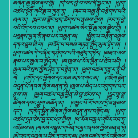
མགོན་ཆུ་སྐྱེས་ཞལ་གྱི། །གེ་སར་བྱེ་བ་ལས་ནི་བྱུང་མ། །ཕྱག་
འཚལ་སྟོན་ཀའི་ཟླ་བ་ཀུན་ཏུ། །གང་བ་བརྒྱ་ནི་བརྩེགས་པའི་
ཞལ་མ། །སྐར་མ་སྟོང་ཕྲག་ཚོགས་པ་རྣམས་ཀྱིས། །རབ་ཏུ་ཕྱེ་
བའི་འོད་རབ་འབར་མ། །ཕྱག་འཚལ་སེར་སྔོ་ཆུ་ནས་སྐྱེས་ཀྱི། །
པདྨརྣས་ཕྱག་ནི་རྣམ་པར་བརྒྱན་མ། །སྦྱིན་པ་བརྩོན་འགྲུས་
དཀའ་ཐུབ་ཞི་བ། །བཟོད་པ་བསམ་གཏན་སྤྱོད་ཡུལ་ཉིད་མ། །
ཕྱག་འཚལ་དེ་བཞིན་གཤེགས་པའི་གཙུག་གཏོར། །མཐའ་ཡས་
རྣམ་པར་རྒྱལ་བ་སྤྱོད་མ། །མ་ལུས་ཕ་རོལ་ཕྱིན་པ་ཐོབ་པའི། །
རྒྱལ་བའི་སྲས་ཀྱིས་ཤིན་ཏུ་བསྟེན་མ། །ཕྱག་འཚལ་ཏུཏྟ་ར་ཧཱུྂ་ཡི་
གེ །འདོད་དང་ཕྱོགས་དང་ནམ་མཁའ་གང་མ། །འཇིག་རྟེན་
བདུན་པོ་ཞབས་ཀྱིས་མནན་ཏེ། །ལུས་པ་མེད་པར་འགུགས་པར་
ནུས་མ། །ཕྱག་འཚལ་བརྒྱ་བྱིན་མེ་ལྷ་ཚངས་པ། །རླུང་ལྷ་སྣ་
ཚོགས་དབང་ཕྱུག་མཆོད་མ། །འབྱུང་པོ་རོ་ལངས་དྲི་ཟ་རྣམས་
དང་། །གནོད་སྦྱིན་ཚོགས་ཀྱིས་མདུན་ནས་བསྟོད་མ། །ཕྱག་
འཚལ་ཏྲཊ་ཅེས་བྱ་དང་ཕཊ་ཀྱིས། །ཕ་རོལ་འཁྲུལ་འཁོར་རབ་ཏུ་
འཇོམས་མ། །གཡས་བསྐུམ་གཡོན་བརྐྱང་ཞབས་ཀྱིས་མནན་ཏེ།
།མེ་འབར་འཁྲུག་པ་ཤིན་ཏུ་འབར་མ། །ཕྱག་འཚལ་ཏུ་རེ་འཇིགས་