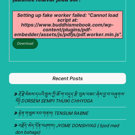
Setting up fake worker failed: "Cannot load
script at:
https://www.buddhismebook.com/wp-
content/plugins/pdf-
embedder/assets/js/pdfjs/pdf.worker.min.js".
Download
Recent Posts
རྡོ་རྗེ་སེམས་དཔའི་ཁྲུས་ཀྱི་ཆོ་ག་བདུད་རྩི་བུམ་བཟང་ཞེས་བྱ་བ་བཞུགས་
སོ།། DORSEM SEMPI THUIKI CHHYOGA
རྟེན་གསུམ་རབ་གནས། TENSUM RABNE
བརྗོད་མེད་དོན་བཤགས། JYOME DONSHYAG { bjod med
don bshags}