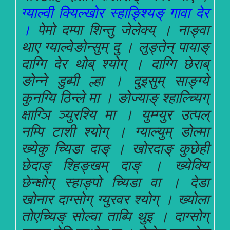
ग्याल्वी क्यिल्खोर स्हाङ्श्यिङ् गावा देर
।
पेमो दम्पा शिन्तु जेलेक्य् । नाङ्वा
थाए ग्याल्वेङोन्सुम् दु । लुङ्तेन् पायाङ्
दाग्गि देर थोब् श्योग् । दाग्गि छेराब्
ङोन्ने डुब्पी ल्हा । दुइसुम् साङ्ग्ये
कुनग्यि ठिन्ले मा । ङोज्याङ् श्हाल्च्यिग्
क्षाग्ञि ञ्युरश्यि मा । युम्ग्युर उत्पल्
नम्पि टाशी श्योग् । ग्याल्युम् डोल्मा
ख्येकु च्यिडा दाङ् । खोरदाङ् कुछेही
छेदाङ् श्हिङ्खम् दाङ् । ख्येक्यि
छेन्क्षोग् स्हाङ्पो च्यिडा वा । देडा
खोनार दाग्सोग् ग्युरवर श्योग् । ख्योला
तोएच्यिङ् सोल्वा ताब्पि थुइ । दाग्सोग्