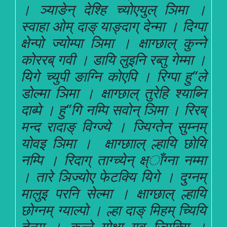
। ञ्याङेन् देश्हि च्योएयुल् ञिमा ।
स्वाहा ओम् दाङ् याङ्दाग् देन्मा । दिग्पा
क्षेन्पो ज्योम्पा ञिमा । क्षाग्छाल् कुन्ने
कोररब् गवी । डायि लुइनि रब्तु गेम्मा ।
यिगे च्युपी ङाग्नि कोएपि । रिग्पा हु“ले
डोल्मा ञिमा । क्षाग्छाल् तुरेहि श्याब्नि
दाब्पे । हु“गि नम्पि सवोन् ञिमा । रिरब्
मन्द रादाङ् विग्ज्ये । ज्यिग्तेन् सुम्नम्
योवइ ञिमा । क्षाग्छााल् ल्हायि छोयि
नम्पि । रिदाग् ताग्च्येन् क्ष्ाँग्ना नम्मा
। तारे ञिज्योए फेटक्यि यिगे । दुग्नम्
मालुइ परनि सेल्मा । क्षाग्छाल् ल्हायि
छोग्नम् ग्याल्पो । ल्हा दाङ् मिहम् च्यियि
तेन्मा । कुन्ने गोक्षा गव ज्यिक्यि ।