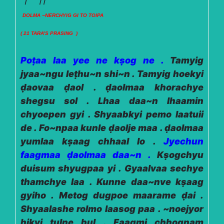
DOLMA ~NERCHYIG GI TO TOIPA
( 21 TARA’S PRASING )
Poṭaa laa yee ne kṣog ne .
Tamyig
jyaa~ngu leṭhu~n shi~n . Tamyig hoekyi
ḍaovaa ḍaol . ḍaolmaa khorachye
shegsu sol . Lhaa daa~n lhaamin
chyoepen gyi . Shyaabkyi pemo laatuii
de . Fo~npaa kunle ḍaolje maa . ḍaolmaa
yumlaa kṣaag chhaal lo .
Jyechun
faagmaa ḍaolmaa daa~n .
Kṣogchyu
duisum shyugpaa yi . Gyaalvaa sechye
thamchye laa . Kunne daa~nve kṣaag
gyiho . Metog dugpoe maarame ḍai .
Shyaalashe rolmo laasog paa . ~noejyor
hikyi ṭulne bul . Faagmi chhognam