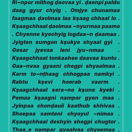
Ri~npor mithog ḍaovaa yi . ḍaenpi paldu
daag gyur chyig . Omjye chunamaa
faagmaa ḍaolmaa laa kṣaag chhaal lo .
Kṣaagchhaal ḍaolmaa ~nyurmaa paamo
. Chyenne kyechyig logdaa~n ḍaamaa .
Jyigten sumgon kṣukye shyaal gyi .
Gesar jyevaa leni jyu~nmaa .
Kṣaagchhaal tonkaahee daavaa kuntu .
Gaa~nvaa gyaani chegpi shyaalmaa .
Karm to~nṭhaag chhogpaa namkyi .
Rabtu kṣevi hoerab vaarm .
Kṣaagchhaal sera~no kṣune kyeki .
Pemaa kṣaagni nampar gyen maa .
Jyinpaa chonḍauii kaathub shhivaa .
Shoepaa samtenl chyoyul ~nimaa .
Kṣaagchhaal deshyin shegpi chugtor .
Thaa_e nampar gyaalvaa chyoemaa .