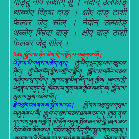
गाङ्दु नेपि साक्षोग् सु । नेदोन् उलफोङ्
थाब्चोए श्हिवा दाङ् । क्षोए दाङ् टाशी
फेल्वर जेदु सोल् । नेदोन् उल्फोङ्
थब्चोए श्हिवा दाङ् । क्षोए दाङ् टाशी
फेलवर जेदु सोल् ।
༄༅། །སྒྲོལ་མ་ཉེར་ཅིག་གི་བསྟོད་པ་བཞུགས་སོ། །
པོ་ཊ་ལ་ཡི་གནས་མཆོག་ནས།
།ཏཱཾ་ཡིག་ལྗང་ཁུ་ལས་འཁྲུངས་
ཤིང་། །ཏཱཾ་ཡིག་འོད་ཀྱིས་འགྲོ་བ་སྒྲོལ། །སྒྲོལ་མ་འཁོར་བཅས་
གཤེགས་སུ་གསོལ། །ལྷ་དང་ལྷ་མིན་ཅོད་པན་གྱིས། །ཞབས་ཀྱི་
པདྨརྣ་ལ་བཏུད་དེ། །ཕོངས་པ་ཀུན་ལས་སྒྲོལ་མཛད་མ། །སྒྲོལ་མ་
ཡུམ་ལ་ཕྱག་འཚལ་ལོ། །
རྗེ་བཙུན་འཕགས་མ་སྒྲོལ་མ་དང་། །
ཕྱོགས་བཅུ་དུས་གསུམ་
བཞུགས་པ་ཡི། །རྒྱལ་བ་སྲས་བཅས་ཐམས་ཅད་ལ། །ཀུན་ནས་
དང་བས་ཕྱག་བགྱིའོ། །མེ་ཏོག་བདུག་སྤོས་མར་མེ་དྲི། །ཞལ་ཟས་
རོལ་མོ་ལ་སོགས་པ། །དངོས་འབྱོར་ཡིད་ཀྱིས་སྤྲུལ་ནས་འབུལ། །
འཕགས་མའི་ཚོགས་རྣམས་བཞེས་སུ་གསོལ། །ཐོག་མ་མེད་