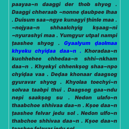
paayaa~n daaggi der thob shyog .
Daaggi chheraab ~nonne ḍaubpee lhaa
. Duisum saa~ngye kunagyi ṭhinle maa .
~nojyaa~n shhaalchyig kṣaag~ni
~nyurashyi maa . Yumgyur utpal nampi
ṭaashee shyog .
Gyaalyum ḍaolmaa
khyeku chyiḍaa daa~n .
Khoradaa~n
kuchhehee chhedaa~n shhi~nkham
daa~n . Khyekyi chhenkṣog shaa~npo
chyiḍaa vaa . Deḍaa khonaar daagsog
gyuravar shyog . Khyolaa toechyi~n
solvaa taabpi thui . Daagsog gaa~ndu
nepi saakṣog su . Nedon ulafo~n
thaabchoe shhivaa daa~n . Kṣoe daa~n
ṭaashee felvar jedu sol . Nedon ulfo~n
thabchoe shhivaa daa~n . Kṣoe daa~n
ṭaashee felavar jedu sol .