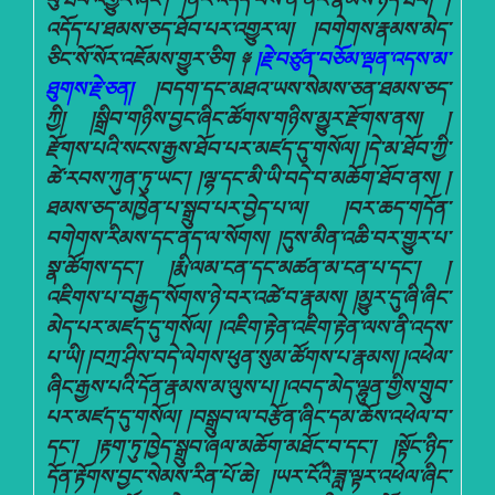
འདོད་པ་ཐམས་ཅད་ཐོབ་པར་འགྱུར་ལ། །བགེགས་རྣམས་མེད་
ཅིང་སོ་སོར་འཇོམས་གྱུར་ཅིག ༈
།རྗེ་བཙུན་བཅོམ་ལྡན་འདས་མ་
ཐུགས་རྗེ་ཅན།
།བདག་དང་མཐའ་ཡས་སེམས་ཅན་ཐམས་ཅད་
ཀྱི། །སྒྲིབ་གཉིས་བྱང་ཞིང་ཚོགས་གཉིས་མྱུར་རྫོགས་ནས། །
རྫོགས་པའི་སངས་རྒྱས་ཐོབ་པར་མཛད་དུ་གསོལ། །དེ་མ་ཐོབ་ཀྱི་
ཚེ་རབས་ཀུན་ཏུ་ཡང་། །ལྷ་དང་མི་ཡི་བདེ་བ་མཆོག་ཐོབ་ནས། །
ཐམས་ཅད་མཁྱེན་པ་སྒྲུབ་པར་བྱེད་པ་ལ། །བར་ཆད་གདོན་
བགེགས་རིམས་དང་ནད་ལ་སོགས། །དུས་མིན་འཆི་བར་གྱུར་པ་
སྣ་ཚོགས་དང་། །རྨི་ལམ་ངན་དང་མཚན་མ་ངན་པ་དང་། །
འཇིགས་པ་བརྒྱད་སོགས་ཉེ་བར་འཚེ་བ་རྣམས། །མྱུར་དུ་ཞི་ཞིང་
མེད་པར་མཛད་དུ་གསོལ། །འཇིག་རྟེན་འཇིག་རྟེན་ལས་ནི་འདས་
པ་ཡི། །བཀྲ་ཤིས་བདེ་ལེགས་ཕུན་སུམ་ཚོགས་པ་རྣམས། །འཕེལ་
ཞིང་རྒྱས་པའི་དོན་རྣམས་མ་ལུས་པ། །འབད་མེད་ལྷུན་གྱིས་གྲུབ་
པར་མཛད་དུ་གསོལ། །བསྒྲུབ་ལ་བརྩོན་ཞིང་དམ་ཆོས་འཕེལ་བ་
དང་། །རྟག་ཏུ་ཁྱེད་སྒྲུབ་ཞལ་མཆོག་མཐོང་བ་དང་། །སྟོང་ཉིད་
དོན་རྟོགས་བྱང་སེམས་རིན་པོ་ཆེ། །ཡར་ངོའི་ཟླ་ལྟར་འཕེལ་ཞིང་