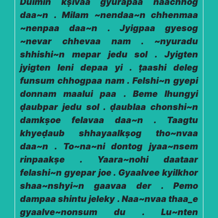
Duimin kṣivaa gyurapaa naachhog
daa~n . Milam ~nendaa~n chhenmaa
~nenpaa daa~n . Jyigpaa gyesog
~nevar chhevaa nam . ~nyuradu
shhishi~n mepar jedu sol . Jyigten
jyigten leni depaa yi . ṭaashi deleg
funsum chhogpaa nam . Felshi~n gyepi
donnam maalui paa . Beme lhungyi
ḍaubpar jedu sol . ḍaublaa chonshi~n
damkṣoe felavaa daa~n . Taagtu
khyeḍaub shhayaalkṣog tho~nvaa
daa~n . To~na~ni dontog jyaa~nsem
rinpaakṣe . Yaara~nohi daataar
felashi~n gyepar joe . Gyaalvee kyilkhor
shaa~nshyi~n gaavaa der . Pemo
dampaa shintu jeleky . Naa~nvaa thaa_e
gyaalve~nonsum du . Lu~nten