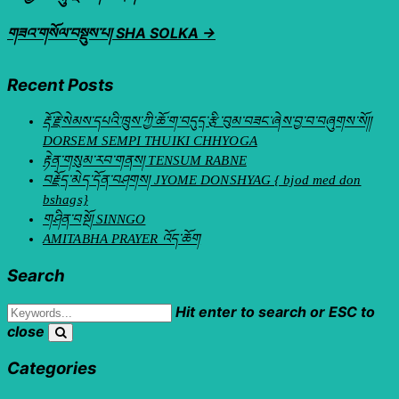
གཟའ་གསོལ་བསྡུས་པ། SHA SOLKA →
Recent Posts
རྡོ་རྗེ་སེམས་དཔའི་ཁྲུས་ཀྱི་ཆོ་ག་བདུད་རྩི་བུམ་བཟང་ཞེས་བྱ་བ་བཞུགས་སོ།།
DORSEM SEMPI THUIKI CHHYOGA
རྟེན་གསུམ་རབ་གནས། TENSUM RABNE
བརྗོད་མེད་དོན་བཤགས། JYOME DONSHYAG { bjod med don
bshags}
གཤིན་བསྔོ། SINNGO
AMITABHA PRAYER འོད་ཆོག
Search
Hit enter to search or ESC to
close
Categories