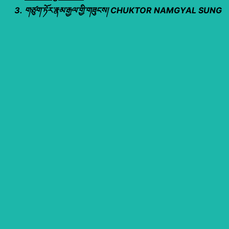
གཙུག་ཏོར་རྣམ་རྒྱལ་གྱི་གཟུངས། CHUKTOR NAMGYAL SUNG