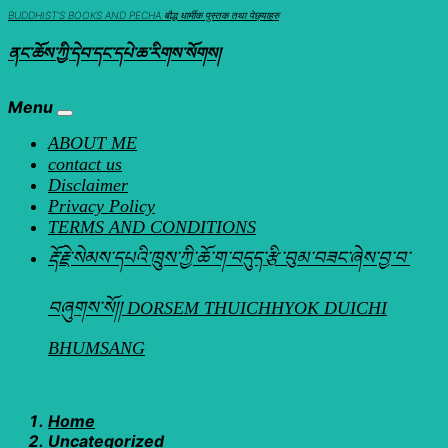
Skip
BUDDHIST'S BOOKS AND PECHA बौद्ध धार्मीक पुस्तक तथा पेछ्याहरु
to
ནང་ཆོས་ཀྱི་དེབ་དང་དཔེ་ཆ་རིགས་སོགས།
content
Menu
ABOUT ME
contact us
Disclaimer
Privacy Policy
TERMS AND CONDITIONS
རྡོ་རྗེ་སེམས་དཔའི་ཁྲུས་ཀྱི་ཆོ་ག་བདུད་རྩི་བུམ་བཟང་ཞེས་བྱ་བ་
བཞུགས་སོ།། DORSEM THUICHHYOK DUICHI
BHUMSANG
Home
Uncategorized