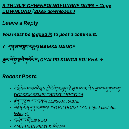
3 THUGJE CHHENPOI NGYUNGNE DUIPA - Copy
DOWNLOAD (2085 downloads )
Leave a Reply
You must be
logged in
to post a comment.
← གནམ་ས་སྣང་བརྒྱད། NAMSA NANGE
རྒྱལ་པོ་སྐུ་ལྔའི་གསོལ་ཁ། GYALPO KUNGA SOLKHA →
Recent Posts
རྡོ་རྗེ་སེམས་དཔའི་ཁྲུས་ཀྱི་ཆོ་ག་བདུད་རྩི་བུམ་བཟང་ཞེས་བྱ་བ་བཞུགས་སོ།།
DORSEM SEMPI THUIKI CHHYOGA
རྟེན་གསུམ་རབ་གནས། TENSUM RABNE
བརྗོད་མེད་དོན་བཤགས། JYOME DONSHYAG { bjod med don
bshags}
གཤིན་བསྔོ། SINNGO
AMITABHA PRAYER འོད་ཆོག