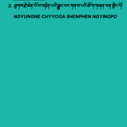
ཐུགས་རྗེ་ཆེན་པོ་ལ་བརྟེན་པའི་སྨྱུང་བར་གནས་པའི་ཆོ་ག་གཞན་ཕན་སྙིང་པོ།
NGYUNGNE CHYYOGA SHENPHEN NGYINGPO