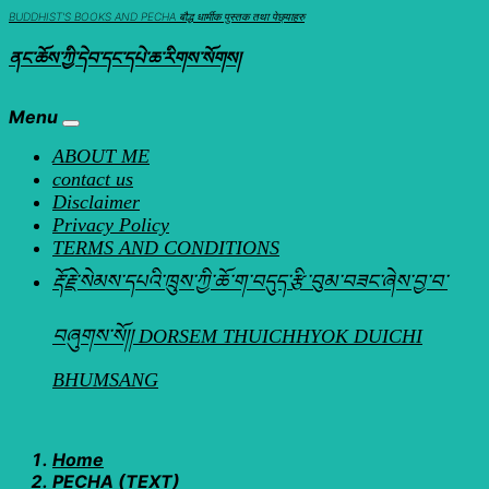
Skip
BUDDHIST'S BOOKS AND PECHA बौद्ध धार्मीक पुस्तक तथा पेछ्याहरु
to
ནང་ཆོས་ཀྱི་དེབ་དང་དཔེ་ཆ་རིགས་སོགས།
content
Menu
ABOUT ME
contact us
Disclaimer
Privacy Policy
TERMS AND CONDITIONS
རྡོ་རྗེ་སེམས་དཔའི་ཁྲུས་ཀྱི་ཆོ་ག་བདུད་རྩི་བུམ་བཟང་ཞེས་བྱ་བ་
བཞུགས་སོ།། DORSEM THUICHHYOK DUICHI
BHUMSANG
Home
PECHA (TEXT)