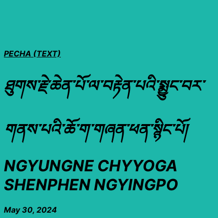
PECHA (TEXT)
ཐུགས་རྗེ་ཆེན་པོ་ལ་བརྟེན་པའི་སྨྱུང་བར་
གནས་པའི་ཆོ་ག་གཞན་ཕན་སྙིང་པོ།
NGYUNGNE CHYYOGA
SHENPHEN NGYINGPO
May 30, 2024