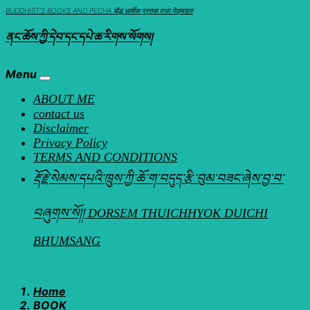
Skip
BUDDHIST'S BOOKS AND PECHA बौद्ध धार्मीक पुस्तक तथा पेछ्याहरु
to
ནང་ཆོས་ཀྱི་དེབ་དང་དཔེ་ཆ་རིགས་སོགས།
content
Menu
ABOUT ME
contact us
Disclaimer
Privacy Policy
TERMS AND CONDITIONS
རྡོ་རྗེ་སེམས་དཔའི་ཁྲུས་ཀྱི་ཆོ་ག་བདུད་རྩི་བུམ་བཟང་ཞེས་བྱ་བ་
བཞུགས་སོ།། DORSEM THUICHHYOK DUICHI
BHUMSANG
Home
BOOK