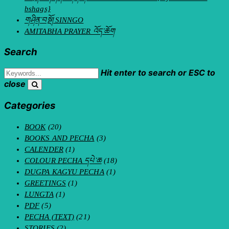
bshags}
གཤིན་བསྔོ། SINNGO
AMITABHA PRAYER འོད་ཆོག
Search
Hit enter to search or ESC to
close
Categories
BOOK
(20)
BOOKS AND PECHA
(3)
CALENDER
(1)
COLOUR PECHA དཔེ་ཆ
(18)
DUGPA KAGYU PECHA
(1)
GREETINGS
(1)
LUNGTA
(1)
PDF
(5)
PECHA (TEXT)
(21)
STORIES
(2)