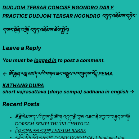
DUDJOM TERSAR CONCISE NGONDRO DAILY
PRACTICE
DUDJOM TERSAR NGONDRO
བདུད་འཇོམས་གཏེར་
གསར་སྔོན་འགྲོ།
བདུད་འཇོམས་ཆོས་སྤྱོད།
Leave a Reply
You must be
logged in
to post a comment.
← ཨོ་རྒྱན་པདྨ་མཛད་པའི་བཀའ་ཐང་བསྡུས་པ་བཞུགས་སོ།། PEMA
KATHANG DUIPA
short vajrasattava (dorje sempa) sadhana in english →
Recent Posts
རྡོ་རྗེ་སེམས་དཔའི་ཁྲུས་ཀྱི་ཆོ་ག་བདུད་རྩི་བུམ་བཟང་ཞེས་བྱ་བ་བཞུགས་སོ།།
DORSEM SEMPI THUIKI CHHYOGA
རྟེན་གསུམ་རབ་གནས། TENSUM RABNE
བརྗོད་མེད་དོན་བཤགས། JYOME DONSHYAG { bjod med don