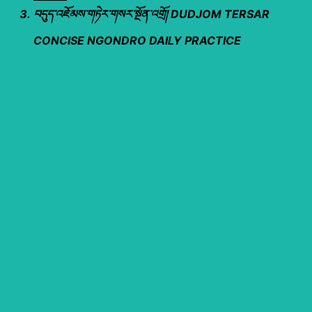
བདུད་འཇོམས་གཏེར་གསར་སྔོན་འགྲོ། DUDJOM TERSAR
CONCISE NGONDRO DAILY PRACTICE