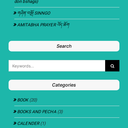
don bshags}
གཤིན་བསྔོ། SINNGO
AMITABHA PRAYER འོད་ཆོག
Search
Categories
BOOK
(20)
BOOKS AND PECHA
(3)
CALENDER
(1)