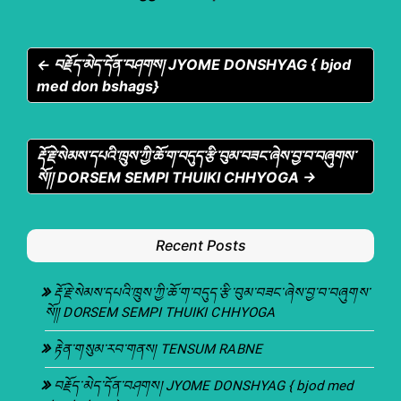
← བརྗོད་མེད་དོན་བཤགས། JYOME DONSHYAG { bjod
med don bshags}
རྡོ་རྗེ་སེམས་དཔའི་ཁྲུས་ཀྱི་ཆོ་ག་བདུད་རྩི་བུམ་བཟང་ཞེས་བྱ་བ་བཞུགས་
སོ།། DORSEM SEMPI THUIKI CHHYOGA →
Recent Posts
རྡོ་རྗེ་སེམས་དཔའི་ཁྲུས་ཀྱི་ཆོ་ག་བདུད་རྩི་བུམ་བཟང་ཞེས་བྱ་བ་བཞུགས་
སོ།། DORSEM SEMPI THUIKI CHHYOGA
རྟེན་གསུམ་རབ་གནས། TENSUM RABNE
བརྗོད་མེད་དོན་བཤགས། JYOME DONSHYAG { bjod med