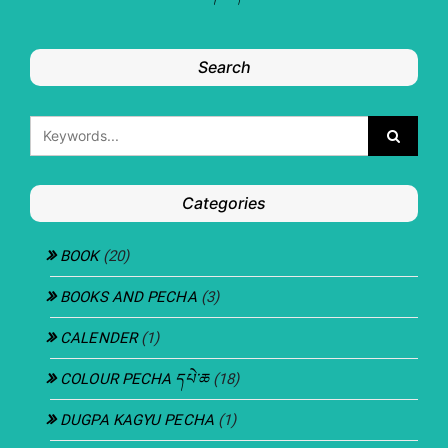
Search
Categories
BOOK
(20)
BOOKS AND PECHA
(3)
CALENDER
(1)
COLOUR PECHA དཔེ་ཆ
(18)
DUGPA KAGYU PECHA
(1)