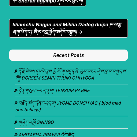
← Sherab ngyinpo ཤེས་རབ་སྙིང་པོ།
khamchu Nagpo and Mikha Dadog duipa ཁ་མཆུ་
ནག་པོ་དང་། མི་ཁ་དགྲ་ཟློག་མདོར་བསྡུས། →
Recent Posts
རྡོ་རྗེ་སེམས་དཔའི་ཁྲུས་ཀྱི་ཆོ་ག་བདུད་རྩི་བུམ་བཟང་ཞེས་བྱ་བ་བཞུགས་
སོ།། DORSEM SEMPI THUIKI CHHYOGA
རྟེན་གསུམ་རབ་གནས། TENSUM RABNE
བརྗོད་མེད་དོན་བཤགས། JYOME DONSHYAG { bjod med
don bshags}
གཤིན་བསྔོ། SINNGO
AMITABHA PRAYER འོད་ཆོག