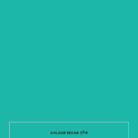
COLOUR PECHA དཔེ་ཆ