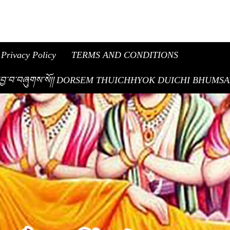
Privacy Policy
TERMS AND CONDITIONS
ུམ་བཟང་ཞེས་བྱ་བ་བཞུགས་སོ།། DORSEM THUICHHYOK DUICHI BHUM