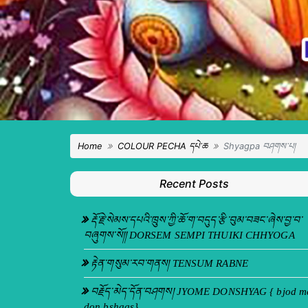
Home
COLOUR PECHA དཔེ་ཆ
Shyagpa བཤགས་པ།
Recent Posts
རྡོ་རྗེ་སེམས་དཔའི་ཁྲུས་ཀྱི་ཆོ་ག་བདུད་རྩི་བུམ་བཟང་ཞེས་བྱ་བ་
བཞུགས་སོ།། DORSEM SEMPI THUIKI CHHYOGA
རྟེན་གསུམ་རབ་གནས། TENSUM RABNE
བརྗོད་མེད་དོན་བཤགས། JYOME DONSHYAG { bjod m
don bshags}