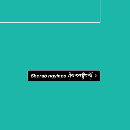
Sherab ngyinpo ཤེས་རབ་སྙིང་པོ། →