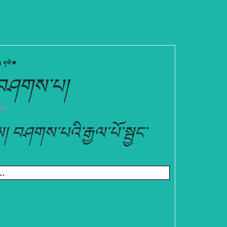
དཔེ་ཆ
བཤགས་པ།
020
ས། བཤགས་པའི་རྒྱལ་པོ་སྦྱང་
..