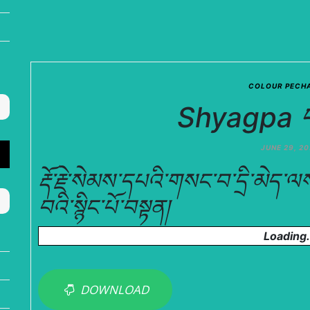
COLOUR PECHA 
Shyagpa 
JUNE 29, 2
རྡོ་རྗེ་སེམས་དཔའི་གསང་བ་དྲི་མེད་ལ
བའི་སྙིང་པོ་བསྟན།
Loading.
DOWNLOAD