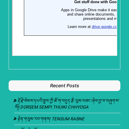
Recent Posts
རྡོ་རྗེ་སེམས་དཔའི་ཁྲུས་ཀྱི་ཆོ་ག་བདུད་རྩི་བུམ་བཟང་ཞེས་བྱ་བ་བཞུགས་
སོ།། DORSEM SEMPI THUIKI CHHYOGA
རྟེན་གསུམ་རབ་གནས། TENSUM RABNE