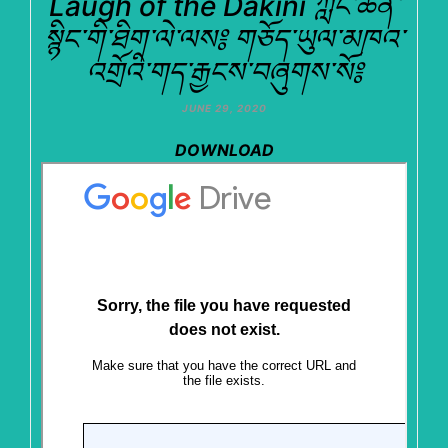
Laugh of the Dakini ཀློང་ཆེན་
སྙིང་གི་ཐིག་ལེ་ལས༔ གཅོད་ཡུལ་མཁའ་
འགྲོའི་གད་རྒྱངས་བཞུགས་སོ༔
JUNE 29, 2020
DOWNLOAD