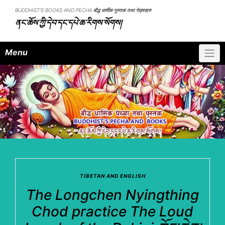
Skip
BUDDHIST'S BOOKS AND PECHA बौद्ध धार्मीक पुस्तक तथा पेछ्याहरु
to
ནང་ཆོས་ཀྱི་དེབ་དང་དཔེ་ཆ་རིགས་སོགས།
content
Menu
TIBETAN AND ENGLISH
The Longchen Nyingthing
Chod practice The Loud