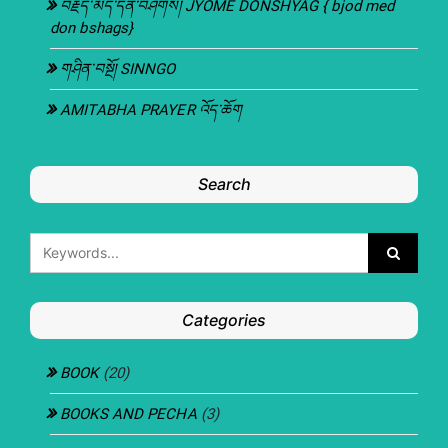
བརྗོད་མེད་དོན་བཤགས། JYOME DONSHYAG { bjod med
don bshags}
གཤིན་བསྔོ། SINNGO
AMITABHA PRAYER འོད་ཆོག
Search
Categories
BOOK
(20)
BOOKS AND PECHA
(3)