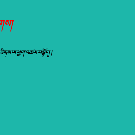
གས།
ས་གཟིགས་ལ་ཕྱག་འཚལ་བསྟོད། །