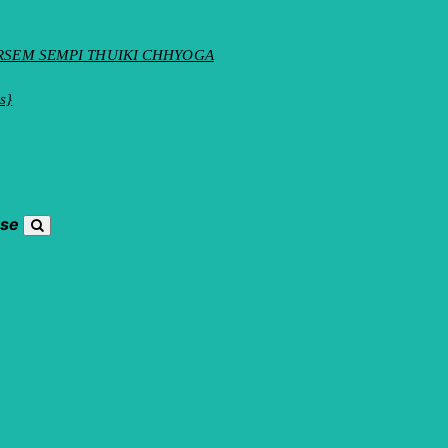
ས་སོ།། DORSEM SEMPI THUIKI CHHYOGA
s}
ose