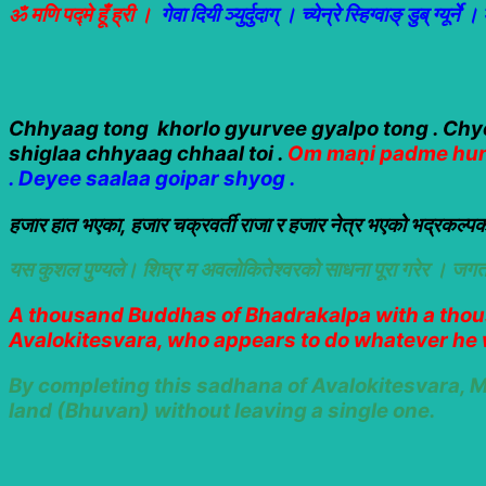
ॐ मणि पद्मे हूँ ह्री
।
गेवा दियी ञ्युर्दुदाग् । च्येन्रे स्हिग्वाङ् डुब् ग्यू
Chhyaag tong khorlo gyurvee gyalpo tong . Chy
shiglaa chhyaag chhaal toi .
Om maṇi padme hun
. Deyee saalaa goipar shyog .
हजार हात भएका, हजार चक्रवर्ती राजा र हजार नेत्र भएको भद्रकल्पका 
यस कुशल पुण्यले। शिघ्र म अवलोकितेश्वरको साधना पूरा गरेर । जगतक
A thousand Buddhas of Bhadrakalpa with a thou
Avalokitesvara, who appears to do whatever he 
By completing this sadhana of Avalokitesvara, Ma
land (Bhuvan) without leaving a single one.