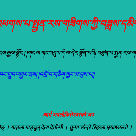
འཕགས་པ་སྤྱན་རས་གཟིགས་ཀྱི་བཟླས་དམི
ོའི་སངས་རྒྱས་སྟོང་། །གང་ལ་གང་འདུལ་དེ་ལ་དེར་སྟོན་པའི། བཙུན་པ་སྤྱན་ར
ང་གྲུབ་འགྱུར་ནས། །
འགྲོ་བ་གཅིག་ཀྱང་མ་ལུས་པ།།
आर्य अवलोकितेश्वरको जप
ोङ् । गाङ्ला गाङ्दुल् देला देर्तोन्पी । चुन्पा च्येन्रे स्हिग्ला छ्याग्छाल्तो ।