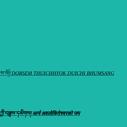
ེས་བྱ་བ་བཞུགས་སོ།། DORSEM THUICHHYOK DUICHI BHUMSANG
བཟླས་དམིགས། आर्य अवलोकितेश्वरको जप