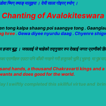
र्ने । डोवा च्यिग् क्याङ् मालुइपा । देयी साला गोइपर् श्योग् ।
Chanting of Avalokiteswara
en tong kalpa shaang poi saangye tong . Gaangla
g hree .
Gewa diyee nyurdu daag . Chyenre shig
हजार बुद्ध । जसलाई जे चाहेको तद्नुसार रुप देखाई जगत प्राणीको हित 
ा प्राणीहरु एउटा पनि बाँकी नरहने गरी हजुरको भूमि (भुवन) मा पु¥या
sand hands, a thousand Chakravarti kings and a 
wants and does good for the world.
y I swiftly completed this skillful virtue and
brin