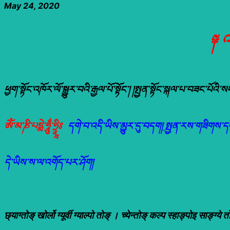
May 24, 2020
༈ 
ཕྱག་སྟོང་འཁོར་ལོ་སྒྱུར་བའི་རྒྱལ་པོ་སྟོང་། །སྤྱན་སྟོང་སྐལ་པ་བཟང་པ
ཨོཾ་མ་ཎི་པདྨེ་ཧཱུྂ་ཧྲཱཱིཿ
དགེ་བ་འདི་ཡིས་མྱུར་དུ་བདག།
སྤྱན་རས་གཟིགས་དབ
དེ་ཡིས་ས་ལ་འགོད་པར་ཤོག།
छ्याग्तोङ् खोर्लो ग्यूर्वी ग्याल्पो तोङ् । च्येन्तोङ् कल्प स्हाङ्पोइ साङ्ग्ये त