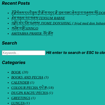
Recent Posts
རྡོ་རྗེ་སེམས་དཔའི་ཁྲུས་ཀྱི་ཆོ་ག་བདུད་རྩི་བུམ་བཟང་ཞེས་བྱ་བ་བཞུག
རྟེན་གསུམ་རབ་གནས། TENSUM RABNE
བརྗོད་མེད་དོན་བཤགས། JYOME DONSHYAG { bjod med don bshag
གཤིན་བསྔོ། SINNGO
AMITABHA PRAYER འོད་ཆོག
Search
Hit enter to search or ESC to cl
Categories
BOOK
(20)
BOOKS AND PECHA
(3)
CALENDER
(1)
COLOUR PECHA དཔེ་ཆ
(18)
DUGPA KAGYU PECHA
(1)
GREETINGS
(1)
LUNGTA
(1)