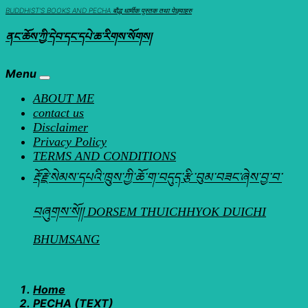
Skip
BUDDHIST'S BOOKS AND PECHA बौद्ध धार्मीक पुस्तक तथा पेछ्याहरु
to
ནང་ཆོས་ཀྱི་དེབ་དང་དཔེ་ཆ་རིགས་སོགས།
content
Menu
ABOUT ME
contact us
Disclaimer
Privacy Policy
TERMS AND CONDITIONS
རྡོ་རྗེ་སེམས་དཔའི་ཁྲུས་ཀྱི་ཆོ་ག་བདུད་རྩི་བུམ་བཟང་ཞེས་བྱ་བ་
བཞུགས་སོ།། DORSEM THUICHHYOK DUICHI
BHUMSANG
Home
PECHA (TEXT)