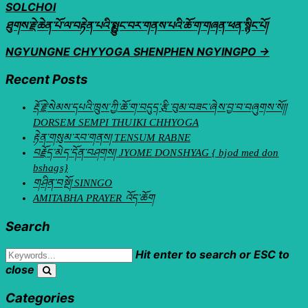
SOLCHOI
ཐུགས་རྗེ་ཆེན་པོ་ལ་བརྟེན་པའི་སྨྱུང་བར་གནས་པའི་ཆོ་ག་གཞན་ཕན་སྙིང་པོ།
NGYUNGNE CHYYOGA SHENPHEN NGYINGPO →
Recent Posts
རྡོ་རྗེ་སེམས་དཔའི་ཁྲུས་ཀྱི་ཆོ་ག་བདུད་རྩི་བུམ་བཟང་ཞེས་བྱ་བ་བཞུགས་སོ།།
DORSEM SEMPI THUIKI CHHYOGA
རྟེན་གསུམ་རབ་གནས། TENSUM RABNE
བརྗོད་མེད་དོན་བཤགས། JYOME DONSHYAG { bjod med don
bshags}
གཤིན་བསྔོ། SINNGO
AMITABHA PRAYER འོད་ཆོག
Search
Hit enter to search or ESC to
close
Categories