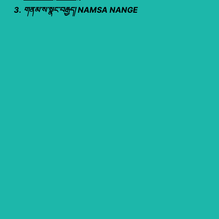
གནམ་ས་སྣང་བརྒྱད། NAMSA NANGE