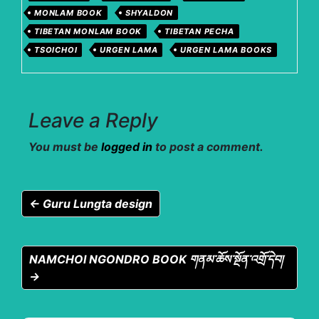
MONLAM BOOK
SHYALDON
TIBETAN MONLAM BOOK
TIBETAN PECHA
TSOICHOI
URGEN LAMA
URGEN LAMA BOOKS
Leave a Reply
You must be
logged in
to post a comment.
← Guru Lungta design
NAMCHOI NGONDRO BOOK གནམ་ཆོས་སྔོན་འགྲོ་དེབ།
→