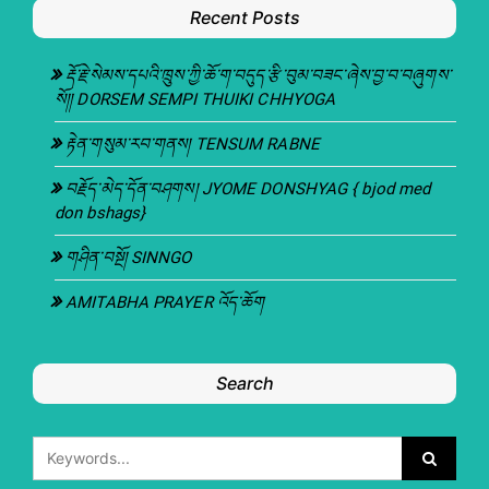
Recent Posts
རྡོ་རྗེ་སེམས་དཔའི་ཁྲུས་ཀྱི་ཆོ་ག་བདུད་རྩི་བུམ་བཟང་ཞེས་བྱ་བ་བཞུགས་
སོ།། DORSEM SEMPI THUIKI CHHYOGA
རྟེན་གསུམ་རབ་གནས། TENSUM RABNE
བརྗོད་མེད་དོན་བཤགས། JYOME DONSHYAG { bjod med
don bshags}
གཤིན་བསྔོ། SINNGO
AMITABHA PRAYER འོད་ཆོག
Search