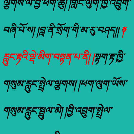
ལྕགས་ལ་བྱི་ཕག་ཆུ། །གླང་ལུག་ཁྱི་འབྲུག་
བཞི་པོ་ས། །བླ་ནི་སྲོག་གི་མ་རུ་བཤད།།
༈
རླུང་རྟའི་ལྡེ་མིག་བསྟན་པ་ནི། །
སྟག་རྟ་ཁྱི་
གསུམ་རླུང་སྤྲེལ་ལྕགས། །ཕག་ལུག་ཡོས་
གསུམ་རླུང་སྦྲུལ་མེ། །བྱི་འབྲུག་སྤྲེལ་