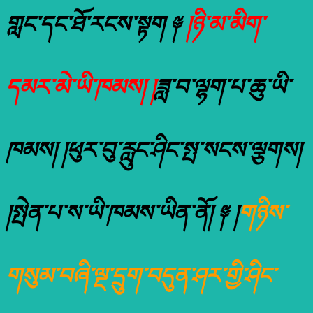
གླང་དང་ཐོ་རངས་སྟག ༈
།ཉི་མ་མིག་
དམར་མེ་ཡི་ཁམས། །
ཟླ་བ་ལྷག་པ་ཆུ་ཡི་
ཁམས། །ཕུར་བུ་རླུང་ཤིང་སྤ་སངས་ལྕགས།
།སྤེན་པ་ས་ཡི་ཁམས་ཡིན་ནོ། ༈ །
གཉིས་
གསུམ་བཞི་ལྔ་དྲུག་བདུན་ཤར་གྱི་ཤིང་