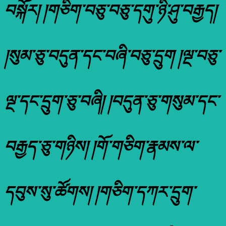
བསྐོར། །གཅིག་བཅུ་བཅུ་དགུ་ཉི་ཤུ་བརྒྱད།
།སུམ་ཅུ་བདུན་དང་བཞི་བཅུ་དྲུག །ལྔ་བཅུ་
ལྔ་དང་དྲུག་ཅུ་བཞི། །བདུན་ཅུ་གསུམ་དང་
བརྒྱད་ཅུ་གཉིས། །གོ་གཅིག་རྣམས་ལ་
དབུས་སུ་ཚོགས། །གཅིག་དཀར་དྲུག་