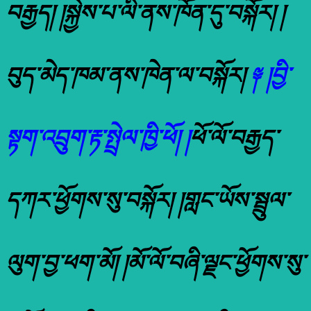
བརྒྱད། །སྐྱེས་པ་ལི་ནས་ཁོན་དུ་བསྐོར། །
བུད་མེད་ཁམ་ནས་ཁེན་ལ་བསྐོར།
༈ །བྱི་
སྟག་འབྲུག་རྟ་སྤྲེལ་ཁྱི་ཕོ། །
ཕོ་ལོ་བརྒྱད་
དཀར་ཕྱོགས་སུ་བསྐོར། །གླང་ཡོས་སྦྲུལ་
ལུག་བྱ་ཕག་མོ། །མོ་ལོ་བཞི་ལྗང་ཕྱོགས་སུ་