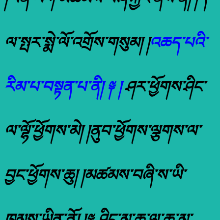
ལ་སྤར་སྨེ་ལོ་འགྲོས་གསུམ། །
འཆད་པའི་
རིམ་པ་བསྟན་པ་ནི། ༈ །
ཤར་ཕྱོགས་ཤིང་
ལ་ལྷོ་ཕྱོགས་མེ། །ནུབ་ཕྱོགས་ལྕགས་ལ་
བྱང་ཕྱོགས་ཆུ། །མཚམས་བཞི་ས་ཡི་
ཁམས་ཡིན་ནོ། །༈ ཤིང་མ་ཆུ་ལ་ཆུ་མ་