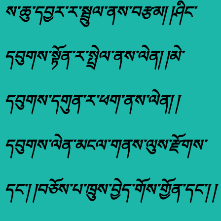
ས་ཆུ་དབྱར་ར་སྦྲུལ་ནས་བརྩམ། །ཤིང་
དབུགས་སྟོན་ར་སྤྲེལ་ནས་ལེན། །མེ་
དབུགས་དགུན་ར་ཕག་ནས་ལེན། །
དབུགས་ལེན་མངལ་གནས་ལུས་རྫོགས་
དང་། །བཅོས་པ་ཁྲུས་བྱེད་གོས་གྱོན་དང་། །