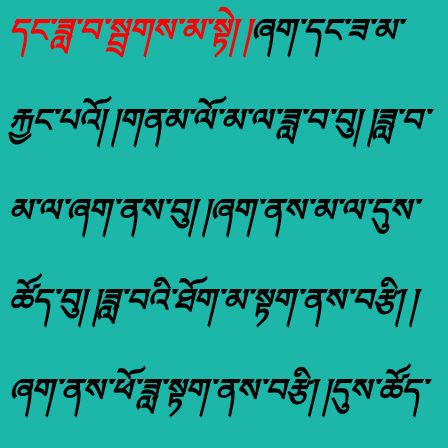
དང་ཟླ་བ་སྦྲགས་མ་སྟེ། །
ཞག་དང་ཟ་མ་
རྐྱང་པའོ། །གནམ་ལོ་མ་ལ་ཟླ་བ་བུ། །ཟླ་བ་
མ་ལ་ཞག་ནས་བུ། །ཞག་ནས་མ་ལ་དུས་
ཚོད་བུ། །ཟླ་བའི་ཐོག་མ་སྟག་ནས་བརྩི། །
ཞག་ནས་ཕོ་ཟླ་སྟག་ནས་བརྩི། །དུས་ཚོད་