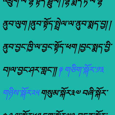
འབྲུག་ལ་ལྷོ་སྟོད་སྦྲུལ། །ལྷོ་སྨད་རྟ་ལ་ལྷོ་
ནུབ་ལུག །ནུབ་སྟོད་སྤྲེལ་ལ་ནུབ་སྨད་བྱ། །
ནུབ་བྱང་ཁྱི་ལ་བྱང་སྟོད་ཕག །བྱང་སྨད་བྱི་
བ།ལ་བྱང་ཤར་གླང་།།
༈ གཅིག་སྐོར་༡༣
གཉིས་སྐོར༢༥
གསུམ་སྐོར༣༧ བཞི་སྐོར་