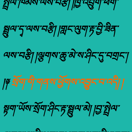
སྤྲེལ་ཁམས་ལས་བརྩི། །ཁྱི་འབྲུག་ཕག་
སྦྲུལ་དྭ་ལས་བརྩི། །གླང་ལུག་རྟ་བྱི་ཟིན་
ལས་བརྩི། །ལྕགས་ཆུ་མེ་ས་ཤིང་དུ་བགྲང་།
།༈
སྲོག་གི་གནས་ཕྱོགས་འབྱུང་བ་འདི། །
སྟག་ཡོས་སྲོག་ཤིང་རྟ་སྦྲུལ་མེ། །བྱ་སྤྲེལ་