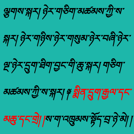
ལྕགས་སྐར། ཉེར་གཅིག་མཚམས་ཀྱི་ས་
སྐར། ཉེར་གཉིས་ཉེར་གསུམ་ཉེར་བཞི་ཉེར་
ལྔ་ཉེར་དྲུག་ཐིག་བྱང་གི་ཆུ་སྐར། གཅིག་
མཚམས་ཀྱི་ས་སྐར། ༈
སྨིན་དྲུག་རྒྱལ་དང་
མཆུ་དང་གྲེ། །
ས་ག་འཁྲུམས་སྟོད་བྲ་ཉེ་མེ། །