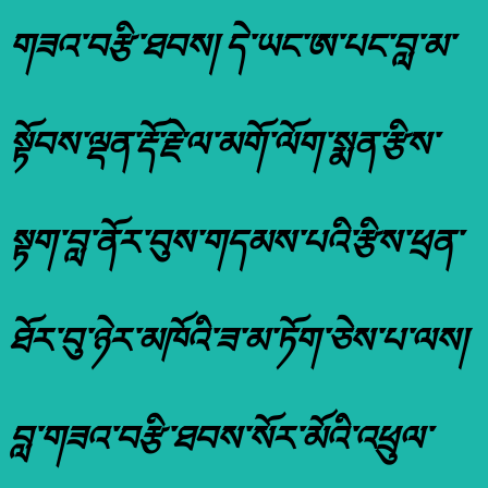
གཟའ་བརྩི་ཐབས། དེ་ཡང་ཨ་པང་བླ་མ་
སྟོབས་ལྡན་རྡོ་རྗེ་ལ་མགོ་ལོག་སྨན་རྩིས་
སྟག་བླ་ནོར་བུས་གདམས་པའི་རྩིས་ཕྲན་
ཐོར་བུ་ཉེར་མཁོའི་ཟ་མ་ཏོག་ཅེས་པ་ལས།
བླ་གཟའ་བརྩི་ཐབས་སོར་མོའི་འཕྲུལ་