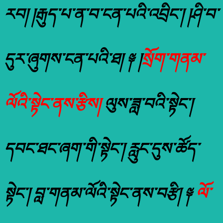
རབ། །རྒུད་པ་ན་བ་ངན་པའི་འབྲིང་། །ཤི་བ་
དུར་ཞུགས་ངན་པའི་ཐ། ༈ །
སྲོག་གནམ་
ལོའི་སྟེང་ནས་རྩིས།
ལུས་ཟླ་བའི་སྟེང་།
དབང་ཐང་ཞག་གི་སྟེང་། རླུང་དུས་ཚོད་
སྟེང་། བླ་གནམ་ལོའི་སྟེང་ནས་བརྩི། ༈
ལོ་