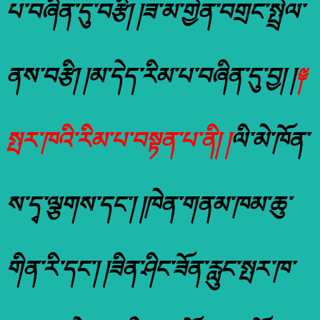
པ་བཞིན་དུ་བརྩི། །ཟ་མ་གྱེན་བགྲང་སྤྲེལ་
ནས་བརྩི། །མ་དེད་རིམ་པ་བཞིན་དུ་བྱ། །
༈
སྤར་ཁའི་རིམ་པ་བསྟན་པ་ནི། །
ལི་མེ་ཁོན་
ས་དྭ་ལྕགས་དང་། །ཁེན་གནམ་ཁམ་ཆུ་
གིན་རི་དང་། །ཟིན་ཤིང་ཟོན་རླུང་སྤར་ཁ་