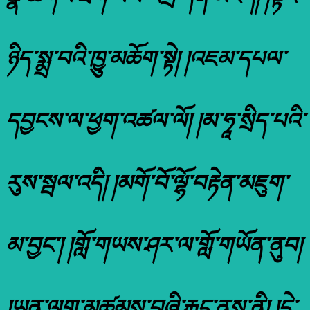
ཉིད་སྨྲ་བའི་ཁྱུ་མཆོག་སྟེ། །འཇམ་དཔལ་
དབྱངས་ལ་ཕྱག་འཚལ་ལོ། །མ་ཧཱ་སྲིད་པའི་
རུས་སྦལ་འདི། །མགོ་བོ་ལྷོ་བརྟེན་མཇུག་
མ་བྱང་། །གློ་གཡས་ཤར་ལ་གློ་གཡོན་ནུབ།
།ཡན་ལག་མཚམས་བཞི་རྐྱང་ནས་ནི། །དེ་