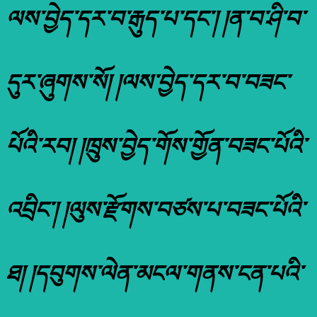
ལས་བྱེད་དར་བ་རྒུད་པ་དང་། །ན་བ་ཤི་བ་
དུར་ཞུགས་སོ། །ལས་བྱེད་དར་བ་བཟང་
པོའི་རབ། །ཁྲུས་བྱེད་གོས་གྱོན་བཟང་པོའི་
འབྲིང་། །ལུས་རྫོགས་བཙས་པ་བཟང་པོའི་
ཐ། །དབུགས་ལེན་མངལ་གནས་ངན་པའི་