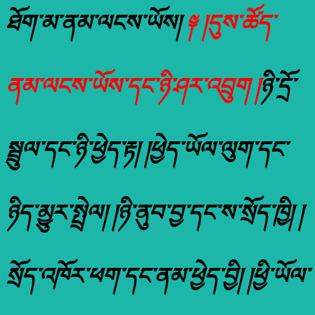
ཐོག་མ་ནམ་ལངས་ཡོས།
༈ །དུས་ཚོད་
ནམ་ལངས་ཡོས་དང་ཉི་ཤར་འབྲུག །
ཉི་དྲོ་
སྦྲུལ་དང་ཉི་ཕྱེད་རྟ། །ཕྱེད་ཡོལ་ལུག་དང་
ཉིད་མྱུར་སྤྲེལ། །ཉི་ནུབ་བྱ་དང་ས་སྲོད་ཁྱི། །
སྲོད་འཁོར་ཕག་དང་ནམ་ཕྱེད་བྱི། །ཕྱི་ཡོལ་