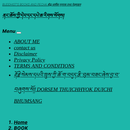
Skip
BUDDHIST'S BOOKS AND PECHA बौद्ध धार्मीक पुस्तक तथा पेछ्याहरु
to
ནང་ཆོས་ཀྱི་དེབ་དང་དཔེ་ཆ་རིགས་སོགས།
content
Menu
ABOUT ME
contact us
Disclaimer
Privacy Policy
TERMS AND CONDITIONS
རྡོ་རྗེ་སེམས་དཔའི་ཁྲུས་ཀྱི་ཆོ་ག་བདུད་རྩི་བུམ་བཟང་ཞེས་བྱ་བ་
བཞུགས་སོ།། DORSEM THUICHHYOK DUICHI
BHUMSANG
Home
BOOK