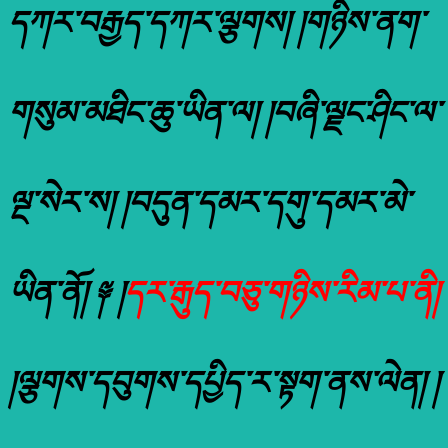
དཀར་བརྒྱད་དཀར་ལྕགས། །གཉིས་ནག་
གསུམ་མཐིང་ཆུ་ཡིན་ལ། །བཞི་ལྗང་ཤིང་ལ་
ལྔ་སེར་ས། །བདུན་དམར་དགུ་དམར་མེ་
ཡིན་ནོ། ༈ །
དར་རྒུད་བཅུ་གཉིས་རིམ་པ་ནི།
།ལྕགས་དབུགས་དཔྱིད་ར་སྟག་ནས་ལེན། །