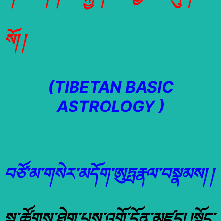
སོ། །
(TIBETAN BASIC
ASTROLOGY )
བཙོ་མ་གསེར་མདོག་ཨུཏྤརྣལ་བསྣམས། །
སྣ་ཚོགས་ཐེག་པས་འགྲོ་དོན་མཛད། །སྟོང་