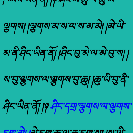
ལྕགས། །ལྕགས་མ་ས་ལ་ས་མ་མེ། །མེ་ཡི་
མ་ནི་ཤིང་ཡིན་ནོ། །ཤིང་བུ་མེ་ལ་མེ་བུ་ས། །
ས་བུ་ལྕགས་ལ་ལྕགས་བུ་ཆུ། །ཆུ་ཡི་བུ་ནི་
ཤིང་ཡིན་ནོ། །༈
ཤིང་དགྲ་ལྕགས་ལ་ལྕགས་