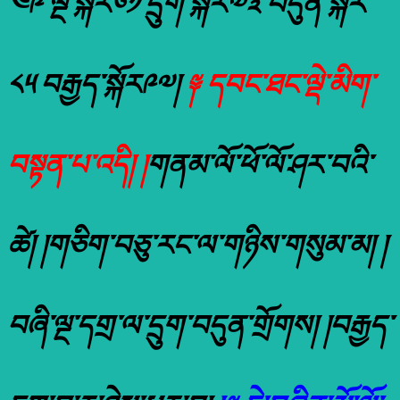
༤༩ ལྔ་སྐོར༦༡ དྲུག་སྐོར༧༣ བདུན་སྐོར་
༨༥ བརྒྱད་སྐོར༩༧།
༈ དབང་ཐང་ལྡེ་མིག་
བསྟན་པ་འདི། །
གནམ་ལོ་ཕོ་ལོ་ཤར་བའི་
ཚེ། །གཅིག་བཅུ་རང་ལ་གཉིས་གསུམ་མ། །
བཞི་ལྔ་དགྲ་ལ་དྲུག་བདུན་གྲོགས། །བརྒྱད་