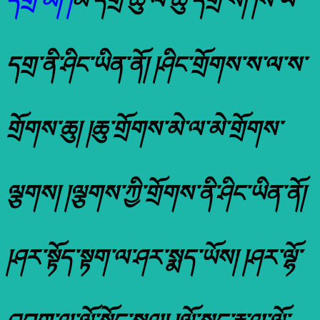
དགྲ་མེ། །
མེ་དགྲ་ཆུ་ལ་ཆུ་དགྲ་ས། །ས་ཡི་
དགྲ་ནི་ཤིང་ཡིན་ནོ། །ཤིང་གྲོགས་ས་ལ་ས་
གྲོགས་ཆུ། །ཆུ་གྲོགས་མེ་ལ་མེ་གྲོགས་
ལྕགས། །ལྕགས་ཀྱི་གྲོགས་ནི་ཤིང་ཡིན་ནོ།
།ཤར་སྟོད་སྟག་ལ་ཤར་སྨད་ཡོས། །ཤར་ལྷོ་