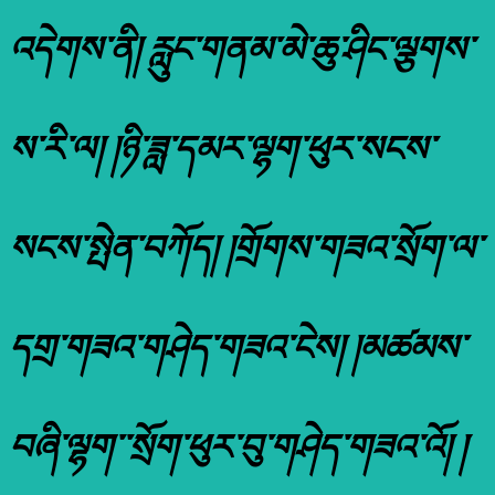
འདེགས་ནི། རླུང་གནམ་མེ་ཆུ་ཤིང་ལྕགས་
ས་རི་ལ། །ཉི་ཟླ་དམར་ལྷག་ཕུར་སངས་
སངས་སྤེན་བཀོད། །གྲོགས་གཟའ་སྲོག་ལ་
དགྲ་གཟའ་གཤེད་གཟའ་ངེས། །མཚམས་
བཞི་ལྷག་་སྲོག་ཕུར་བུ་གཤེད་གཟའ་འོ། །