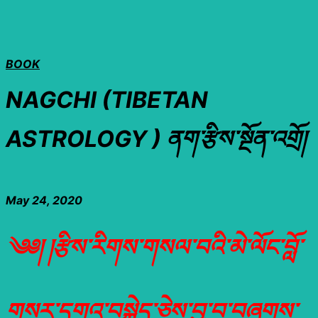
BOOK
NAGCHI (TIBETAN
ASTROLOGY ) ནག་རྩིས་སྔོན་འགྲོ།
May 24, 2020
༄༅། །རྩིས་རིགས་གསལ་བའི་མེ་ལོང་བློ་
གསར་དགའ་བསྐྱེད་ཅེས་བྱ་བ་བཞུགས་