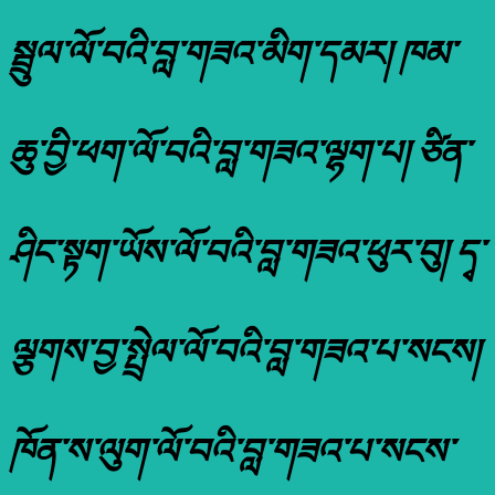
སྦྲུལ་ལོ་བའི་བླ་གཟའ་མིག་དམར། ཁམ་
ཆུ་བྱི་ཕག་ལོ་བའི་བླ་གཟའ་ལྷག་པ། ཙིན་
ཤིང་སྟག་ཡོས་ལོ་བའི་བླ་གཟའ་ཕུར་བུ། དྭ་
ལྕགས་བྱ་སྤྲེལ་ལོ་བའི་བླ་གཟའ་པ་སངས།
ཁོན་ས་ལུག་ལོ་བའི་བླ་གཟའ་པ་སངས་