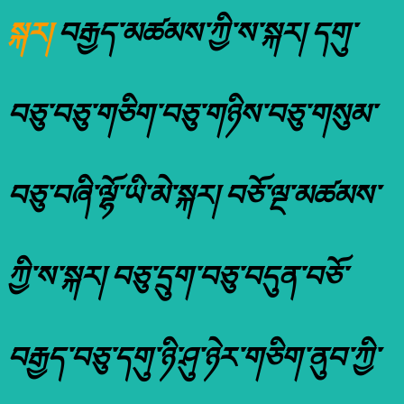
སྐར།
བརྒྱད་མཚམས་ཀྱི་ས་སྐར། དགུ་
བཅུ་བཅུ་གཅིག་བཅུ་གཉིས་བཅུ་གསུམ་
བཅུ་བཞི་ལྷོ་ཡི་མེ་སྐར། བཅོ་ལྔ་མཚམས་
ཀྱི་ས་སྐར། བཅུ་དྲུག་བཅུ་བདུན་བཅོ་
བརྒྱད་བཅུ་དགུ་ཉི་ཤུ་ཉེར་གཅིག་ནུབ་ཀྱི་