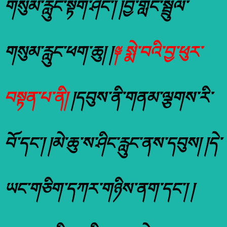
གསུམ་རླུང་སྟག་ཤིང་། །བྱ་གླང་སྦྲུལ་
གསུམ་རླུང་ཕག་ཆུ། །
༈ སྨེ་བའི་བྱ་ཕུར་
བསྟན་པ་ནི།
།དབུས་ནི་གནམ་ལྕགས་རི་
བོ་དང་། །མེ་ཆུ་ས་ཤིང་རླུང་ནས་དབུས། །དེ་
ཡང་གཅིག་དཀར་གཉིས་ནག་དང་། །