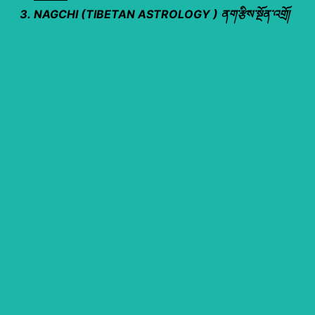
NAGCHI (TIBETAN ASTROLOGY ) ནག་རྩིས་སྔོན་འགྲོ།