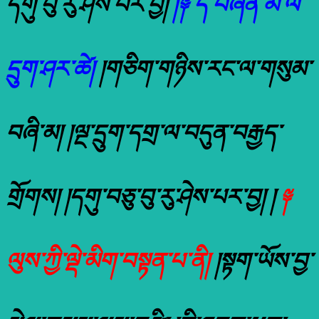
དགུ་བུ་རུ་ཤེས་པར་བྱ།
།༈ དེ་བཞིན་མོ་ལོ་
དྲུག་ཤར་ཚེ།
།གཅིག་གཉིས་རང་ལ་གསུམ་
བཞི་མ། །ལྔ་དྲུག་དགྲ་ལ་བདུན་བརྒྱད་
གྲོགས། །དགུ་བཅུ་བུ་རུ་ཤེས་པར་བྱ། །
༈
ལུས་ཀྱི་ལྡེ་མིག་བསྟན་པ་ནི།
།སྟག་ཡོས་བྱ་