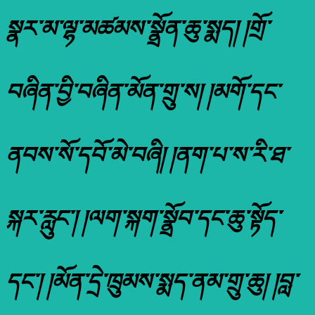
སྣར་མ་ལྷ་མཚམས་སྣྲོན་ཆུ་སྨད། །གྲོ་
བཞིན་བྱི་བཞིན་མོན་གྲུ་ས། །མགོ་དང་
ནབས་སོ་དབོ་མེ་བཞི། །ནག་པ་ས་རི་ཐ་
སྐར་རླུང་། །ལག་སྐག་སྣྲོབ་དང་ཆུ་སྟོད་
དང་། །མོན་དྲེ་ཁྲུམས་སྨད་ནམ་གྲུ་ཆུ། །བླ་