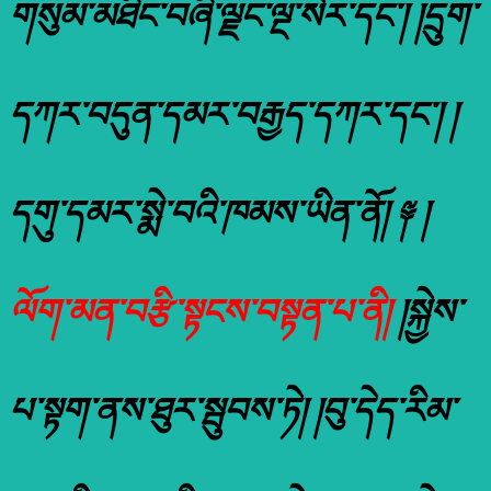
གསུམ་མཐིང་བཞི་ལྗང་ལྔ་སེར་དང་། །དྲུག་
དཀར་བདུན་དམར་བརྒྱད་དཀར་དང་། །
དགུ་དམར་སྨེ་བའི་ཁམས་ཡིན་ནོ། ༈ །
ལོག་མན་བརྩི་སྟངས་བསྟན་པ་ནི།
།སྐྱེས་
པ་སྟག་ནས་ཐུར་སྦུབས་ཏེ། །བུ་དེད་རིམ་