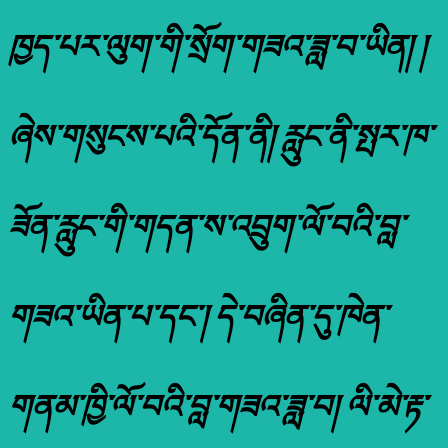
ཁྱད་པར་ལུག་གི་སྲོག་གཟའ་ཟླ་བ་ཡིན། །
ཞེས་གསུངས་པའི་དོན་ནི། རླུང་ནི་སྤར་ཁ་
ཟོན་རླུང་གི་གདན་ས་འབྲུག་ལོ་བའི་བླ་
གཟའ་ཡིན་པ་དང་། དེ་བཞིན་དུ་ཁེན་
གནམ་ཁྱི་ལོ་བའི་བླ་གཟའ་ཟླ་བ། ལི་མེ་རྟ་