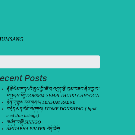
I BHUMSANG
ecent Posts
རྡོ་རྗེ་སེམས་དཔའི་ཁྲུས་ཀྱི་ཆོ་ག་བདུད་རྩི་བུམ་བཟང་ཞེས་བྱ་བ་
བཞུགས་སོ།། DORSEM SEMPI THUIKI CHHYOGA
རྟེན་གསུམ་རབ་གནས། TENSUM RABNE
བརྗོད་མེད་དོན་བཤགས། JYOME DONSHYAG { bjod
med don bshags}
གཤིན་བསྔོ། SINNGO
AMITABHA PRAYER འོད་ཆོག