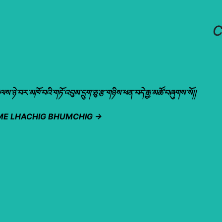
C
ས་ཉེ་བར་མཁོ་བའི་གཏོ་འབུམ་དྲུག་ཅུ་རྩ་གཉིས་ཕན་བདེ་རྒྱ་མཚོ་བཞུགས་སོ།།
CHEPAGME LHACHIG BHUMCHIG →