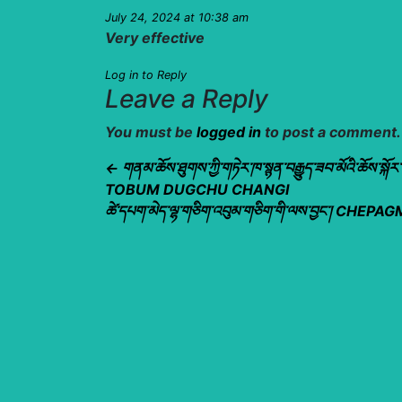
July 24, 2024
at 10:38 am
Very effective
Log in to Reply
Leave a Reply
You must be
logged in
to post a comment.
← གནམ་ཆོས་ཐུགས་ཀྱི་གཏེར་ཁ་སྙན་བརྒྱུད་ཟབ་མོའི་ཆོས་སྐོར་ལ
TOBUM DUGCHU CHANGI
ཚེ་དཔག་མེད་ལྷ་གཅིག་འབུམ་གཅིག་གི་ལས་བྱང༌། 