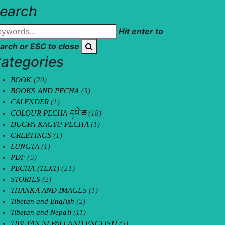
earch
Hit enter to
arch or ESC to close
ategories
BOOK
(20)
BOOKS AND PECHA
(3)
CALENDER
(1)
COLOUR PECHA དཔེ་ཆ
(18)
DUGPA KAGYU PECHA
(1)
GREETINGS
(1)
LUNGTA
(1)
PDF
(5)
PECHA (TEXT)
(21)
STORIES
(2)
THANKA AND IMAGES
(1)
Tibetan and English
(2)
Tibetan and Nepali
(11)
TIBETAN NEPALI AND ENGLISH
(5)