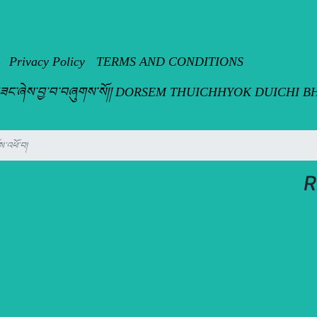
Privacy Policy
TERMS AND CONDITIONS
ད་རྩི་བུམ་བཟང་ཞེས་བྱ་བ་བཞུགས་སོ།། DORSEM THUICHHYOK DUICH
འཕོ་བ།
R